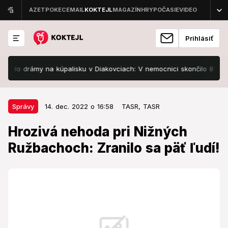
Prihlásiť
o drámy na kúpalisku v Diakovciach: V nemocnici skončilo 8 ľudí!
14. dec. 2022 o 16:58
Správy
Správy
14. dec. 2022 o 16:58
TASR,
TASR
Hrozivá nehoda pri Nižných
Hrozivá nehoda pri Nižných
Ružbachoch: Zranilo sa päť ľudí!
Ružbachoch: Zranilo sa päť ľudí!
Hasiči zasahovali pri nehode dvoch áut.