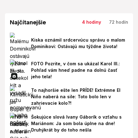
Najčítanejšie
4 hodiny
72 hodín
Kiska oznámil srdcervúcu správu o malom
Dominikovi: Ostávajú mu týždne života!
FOTO Pozrite, v čom sa ukázal Karol III.:
Pohľad vám hneď padne na dolnú časť
jeho tela!
To najhoršie ešte len PRÍDE! Extrémne El
Niño naberá na sile: Toto bolo len v
zahrievacie kolo?!
Šokujúce slová Ivany Gáborík o vzťahu s
Mariánom: Ja som bola úplne na dne!
Druhýkrát by do toho nešla