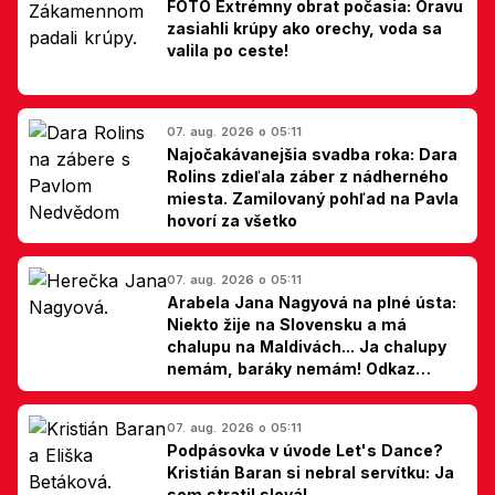
FOTO Extrémny obrat počasia: Oravu
zasiahli krúpy ako orechy, voda sa
valila po ceste!
07. aug. 2026 o 05:11
Najočakávanejšia svadba roka: Dara
Rolins zdieľala záber z nádherného
miesta. Zamilovaný pohľad na Pavla
hovorí za všetko
07. aug. 2026 o 05:11
Arabela Jana Nagyová na plné ústa:
Niekto žije na Slovensku a má
chalupu na Maldivách... Ja chalupy
nemám, baráky nemám! Odkaz
Slovákom
07. aug. 2026 o 05:11
Podpásovka v úvode Let's Dance?
Kristián Baran si nebral servítku: Ja
som stratil slová!