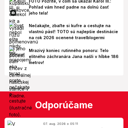
FOTO Pozrite, v čom sa ukázal Karol III.:
Pohľad vám hneď padne na dolnú časť
jeho tela!
Nečakajte, zbaľte si kufre a cestujte na
vlastnú päsť! TOTO sú najlepšie destinácie
na rok 2026 ocenené travelblogermi
Mrazivý koniec rutinného ponoru: Telo
elitného záchranára Jana našli v hĺbke 186
metrov!
Odporúčame
07. aug. 2026 o 05:11