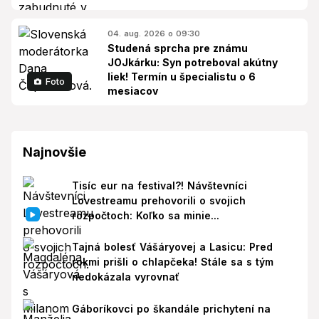
04. aug. 2026 o 09:30
Studená sprcha pre známu
JOJkárku: Syn potreboval akútny
liek! Termín u špecialistu o 6
Foto
mesiacov
Najnovšie
Tisíc eur na festival?! Návštevníci
Lovestreamu prehovorili o svojich
rozpočtoch: Koľko sa minie...
Tajná bolesť Vášáryovej a Lasicu: Pred
rokmi prišli o chlapčeka! Stále sa s tým
nedokázala vyrovnať
Gáboríkovci po škandále prichytení na