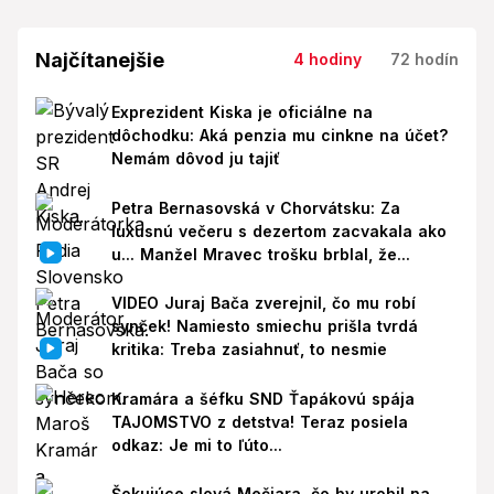
Najčítanejšie
4 hodiny
72 hodín
Exprezident Kiska je oficiálne na
dôchodku: Aká penzia mu cinkne na účet?
Nemám dôvod ju tajiť
Petra Bernasovská v Chorvátsku: Za
luxusnú večeru s dezertom zacvakala ako
u... Manžel Mravec trošku brblal, že...
VIDEO Juraj Bača zverejnil, čo mu robí
synček! Namiesto smiechu prišla tvrdá
kritika: Treba zasiahnuť, to nesmie
Kramára a šéfku SND Ťapákovú spája
TAJOMSTVO z detstva! Teraz posiela
odkaz: Je mi to ľúto...
Šokujúce slová Mečiara, čo by urobil na