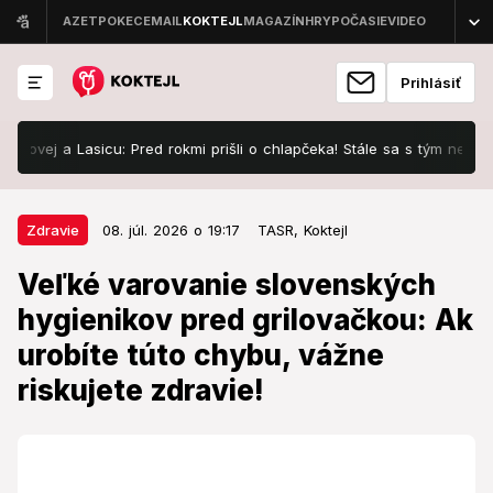
Prihlásiť
ej a Lasicu: Pred rokmi prišli o chlapčeka! Stále sa s tým nedokázala
08. júl. 2026 o 19:17
Zdravie
Zdravie
08. júl. 2026 o 19:17
TASR,
Koktejl
Veľké varovanie slovenských
Veľké varovanie slovenských
hygienikov pred grilovačkou: Ak
hygienikov pred grilovačkou: Ak
urobíte túto chybu, vážne
urobíte túto chybu, vážne
riskujete zdravie!
riskujete zdravie!
Hygienici dvíhajú varovný prst.