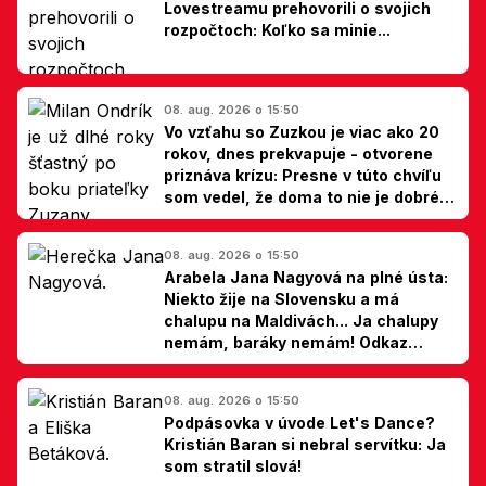
Lovestreamu prehovorili o svojich
rozpočtoch: Koľko sa minie...
08. aug. 2026 o 15:50
Vo vzťahu so Zuzkou je viac ako 20
rokov, dnes prekvapuje - otvorene
priznáva krízu: Presne v túto chvíľu
som vedel, že doma to nie je dobré,
hovorí Milan Ondrík
08. aug. 2026 o 15:50
Arabela Jana Nagyová na plné ústa:
Niekto žije na Slovensku a má
chalupu na Maldivách... Ja chalupy
nemám, baráky nemám! Odkaz
Slovákom
08. aug. 2026 o 15:50
Podpásovka v úvode Let's Dance?
Kristián Baran si nebral servítku: Ja
som stratil slová!