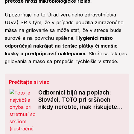
pretože hrozí mikrobiologické riziko.
Upozorňuje na to Úrad verejného zdravotníctva
(ÚVZ) SR s tým, že v prípade použitia zmrazeného
mäsa na grilovanie sa môže stať, že v strede bude
surové a na povrchu spálené.
Hygienici mäso
odporúčajú nakrájať na tenšie plátky či menšie
kúsky a predpripraviť naklepaním.
Skráti sa tak čas
grilovania a mäso sa prepečie rýchlejšie v strede.
Prečítajte si viac
Odborníci bijú na poplach:
Slováci, TOTO pri sršňoch
nikdy nerobte, inak riskujete
život!