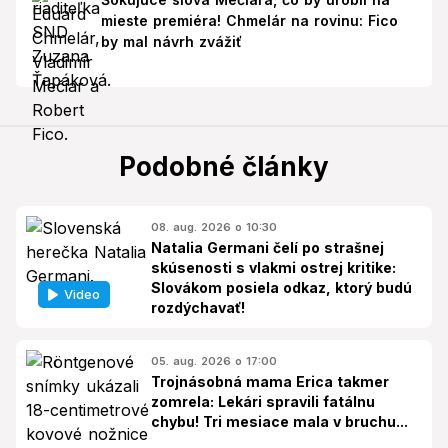
mieste premiéra! Chmelár na rovinu: Fico
by mal návrh zvážiť
Podobné články
08. aug. 2026 o 10:30
Natalia Germani čelí po strašnej
skúsenosti s vlakmi ostrej kritike:
Slovákom posiela odkaz, ktorý budú
Video
rozdýchavať!
05. aug. 2026 o 17:00
Trojnásobná mama Erica takmer
zomrela: Lekári spravili fatálnu
chybu! Tri mesiace mala v bruchu...