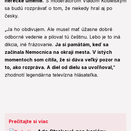
herecké umenie.
S moderátorom Vladom Kobielskym
sa budú rozprávať o tom, že niekedy hral aj po
česky.
„Ja ho obdivujem. Ale musel mať úžasne dobré
odborné vedenie a piloval tú češtinu. Lebo je to iná
dikcia, iné frázovanie.
Ja si pamätám, keď sa
začínala Nemocnica na okraji mesta. V istých
momentoch som cítila, že si dáva veľký pozor na
to, ako rozpráva. A diel od dielu sa uvoľňoval,‟
zhodnotí legendárna televízna hlásateľka.
Prečítajte si viac