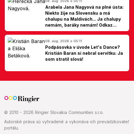
08. aug. 2026 o 05:11
Arabela Jana Nagyová na plné ústa:
Niekto žije na Slovensku a má
chalupu na Maldivách... Ja chalupy
nemám, baráky nemám! Odkaz
Slovákom
08. aug. 2026 o 05:11
Podpásovka v úvode Let's Dance?
Kristián Baran si nebral servítku: Ja
som stratil slová!
© 2010 - 2026 Ringier Slovakia Communities s.r.o.
Autorské práva sú vyhradené a vykonáva ich prevádzkovateľ
portálu.