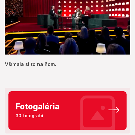
0
seconds
Všímala si to na ňom.
of
1
minute,
19
seconds
Fotogaléria
30 fotografií