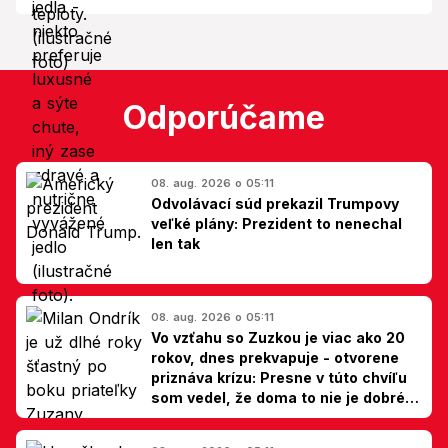
Odporúčame
08. aug. 2026 o 05:11
Odvolávací súd prekazil Trumpovy
veľké plány: Prezident to nenechal
len tak
08. aug. 2026 o 05:11
Vo vzťahu so Zuzkou je viac ako 20
rokov, dnes prekvapuje - otvorene
priznáva krízu: Presne v túto chvíľu
som vedel, že doma to nie je dobré,
hovorí Milan Ondrík