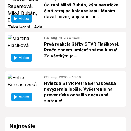
Čo robí Miloš Bubán, kým sestrička
čistí stroj po kolonoskopii: Musím
dávať pozor, aby som to...
Video
04. aug. 2026 o 14:00
Prvá reakcia šéfky STVR Flašíkovej:
Prečo chcem umlčať známe hlasy!
Za všetkým je...
Video
03. aug. 2026 o 15:00
Hviezda STVR Petra Bernasovská
nevyzerala lepšie: Vyšetrenie na
preventívke odhalilo nečakané
Video
zistenie!
Najnovšie