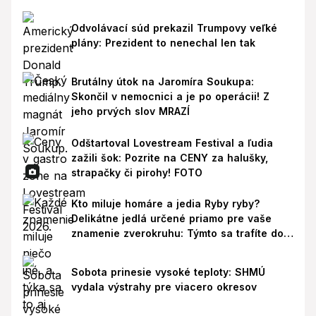
Odvolávací súd prekazil Trumpovy veľké
plány: Prezident to nenechal len tak
Brutálny útok na Jaromíra Soukupa:
Skončil v nemocnici a je po operácii! Z
jeho prvých slov MRAZÍ
Odštartoval Lovestream Festival a ľudia
zažili šok: Pozrite na CENY za halušky,
strapačky či pirohy! FOTO
Kto miluje homáre a jedia Ryby ryby?
Delikátne jedlá určené priamo pre vaše
znamenie zverokruhu: Týmto sa trafíte do
ich chutí!
Sobota prinesie vysoké teploty: SHMÚ
vydala výstrahy pre viacero okresov