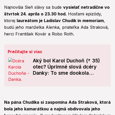
Najnovšia Sieň slávy sa bude
vysielať netradične vo
štvrtok 24. apríla o 23.30 hod.
Hosťami epizódy,
ktorej
laureátom je Ladislav Chudík in memoriam
,
budú jeho manželka Alenka, priateľka Ada Straková,
herci František Kovár a Robo Roth.
Prečítajte si viac
Aký bol Karol Duchoň († 35)
otec? Úprimné slová dcéry
Danky: To sme dookola
počúvali!
Na pána Chudíka si zaspomína Ada Straková, ktorá
bola jeho kamarátkou a najmä obdivovala jeho