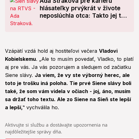
Ada Straková pre kariéru
hlásateľky prvýkrát v živote
neposlúchla otca: Takto jej to
dal pocítiť!
Vzápätí vzdá hold aj hostiteľovi večera
Vladovi
Kobielskemu
. „Ale to musím povedať, Vladko, to platí
aj pre vás. Ja vás pozorujem a sledujem od začiatku
Siene slávy.
Ja viem, že vy ste výborný herec, ale
toto je trošku iná poloha. Tie prvé Siene slávy boli
také, že som vám videla v očiach - joj, áno, musím
sa držať toho textu. Ale zo Siene na Sieň ste lepší
a lepší,‟
vychválila ho.
Aktivujte si službu a dostávajte upozornenia na
najdôležitejšie správy dňa.