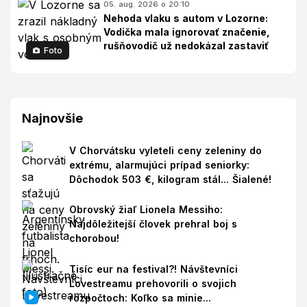
05. aug. 2026 o 20:10
Nehoda vlaku s autom v Lozorne:
Vodička mala ignorovať značenie,
rušňovodič už nedokázal zastaviť
Foto
Najnovšie
V Chorvátsku vyleteli ceny zeleniny do
extrému, alarmujúci prípad seniorky:
Dôchodok 503 €, kilogram stál... Šialené!
Obrovský žiaľ Lionela Messiho:
Najdôležitejší človek prehral boj s
chorobou!
Tisíc eur na festival?! Návštevníci
Lovestreamu prehovorili o svojich
rozpočtoch: Koľko sa minie...