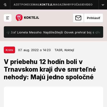
Prihlásiť
 žiaľ Lionela Messiho: Najdôležitejší človek prehral boj s chorobou!
07. aug. 2022 o 14:23
Krimi
Krimi
07. aug. 2022 o 14:23
TASR,
Koktejl
V priebehu 12 hodín boli v
V priebehu 12 hodín boli v
Trnavskom kraji dve smrteľné
Trnavskom kraji dve smrteľné
nehody: Majú jedno spoločné
nehody: Majú jedno spoločné
V priebehu 12 hodín sa na cestách Trnavského kraja
stali dve tragické nehody. Obe skončili smrťou
vodičov.