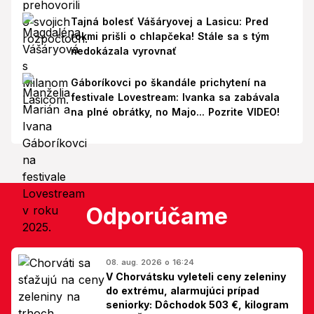
Tajná bolesť Vášáryovej a Lasicu: Pred
rokmi prišli o chlapčeka! Stále sa s tým
nedokázala vyrovnať
Gáboríkovci po škandále prichytení na
festivale Lovestream: Ivanka sa zabávala
na plné obrátky, no Majo... Pozrite VIDEO!
Odporúčame
08. aug. 2026 o 16:24
V Chorvátsku vyleteli ceny zeleniny
do extrému, alarmujúci prípad
seniorky: Dôchodok 503 €, kilogram