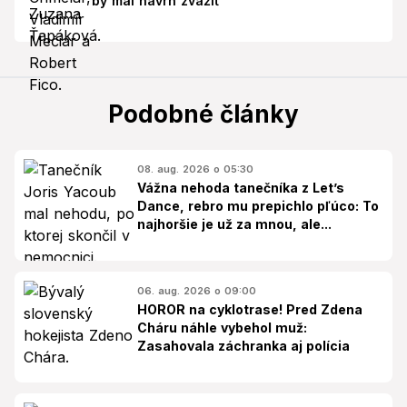
by mal návrh zvážiť
Podobné články
08. aug. 2026 o 05:30
Vážna nehoda tanečníka z Let’s
Dance, rebro mu prepichlo pľúco: To
najhoršie je už za mnou, ale...
06. aug. 2026 o 09:00
HOROR na cyklotrase! Pred Zdena
Cháru náhle vybehol muž:
Zasahovala záchranka aj polícia