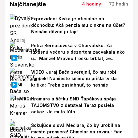
Najčítanejšie
4 hodiny
72 hodín
Exprezident Kiska je oficiálne na
dôchodku: Aká penzia mu cinkne na účet?
Nemám dôvod ju tajiť
Petra Bernasovská v Chorvátsku: Za
luxusnú večeru s dezertom zacvakala ako
u... Manžel Mravec trošku brblal, že...
VIDEO Juraj Bača zverejnil, čo mu robí
synček! Namiesto smiechu prišla tvrdá
kritika: Treba zasiahnuť, to nesmie
Kramára a šéfku SND Ťapákovú spája
TAJOMSTVO z detstva! Teraz posiela
odkaz: Je mi to ľúto...
Šokujúce slová Mečiara, čo by urobil na
mieste premiéra! Chmelár na rovinu: Fico