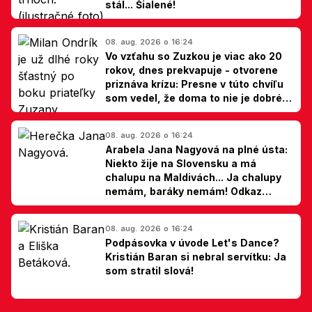
stál... Šialené!
08. aug. 2026 o 16:24
Vo vzťahu so Zuzkou je viac ako 20
rokov, dnes prekvapuje - otvorene
priznáva krízu: Presne v túto chvíľu
som vedel, že doma to nie je dobré,
hovorí Milan Ondrík
08. aug. 2026 o 16:24
Arabela Jana Nagyová na plné ústa:
Niekto žije na Slovensku a má
chalupu na Maldivách... Ja chalupy
nemám, baráky nemám! Odkaz
Slovákom
08. aug. 2026 o 16:24
Podpásovka v úvode Let's Dance?
Kristián Baran si nebral servítku: Ja
som stratil slová!