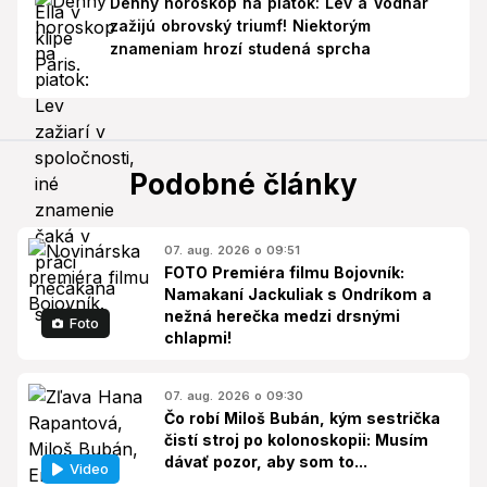
Denný horoskop na piatok: Lev a Vodnár
zažijú obrovský triumf! Niektorým
znameniam hrozí studená sprcha
Podobné články
07. aug. 2026 o 09:51
FOTO Premiéra filmu Bojovník:
Namakaní Jackuliak s Ondríkom a
nežná herečka medzi drsnými
Foto
chlapmi!
07. aug. 2026 o 09:30
Čo robí Miloš Bubán, kým sestrička
čistí stroj po kolonoskopii: Musím
dávať pozor, aby som to...
Video