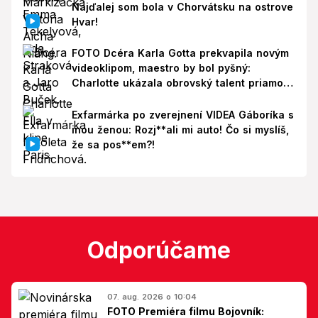
Najďalej som bola v Chorvátsku na ostrove
Hvar!
FOTO Dcéra Karla Gotta prekvapila novým
videoklipom, maestro by bol pyšný:
Charlotte ukázala obrovský talent priamo v
Paríži!
Exfarmárka po zverejnení VIDEA Gáboríka s
inou ženou: Rozj**ali mi auto! Čo si myslíš,
že sa pos**em?!
Odporúčame
07. aug. 2026 o 10:04
FOTO Premiéra filmu Bojovník: