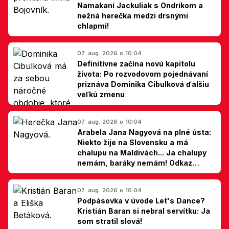
Namakaní Jackuliak s Ondríkom a
nežná herečka medzi drsnými
chlapmi!
07. aug. 2026 o 10:04
Definitívne začína novú kapitolu
života: Po rozvodovom pojednávaní
priznáva Dominika Cibulková ďalšiu
veľkú zmenu
07. aug. 2026 o 10:04
Arabela Jana Nagyová na plné ústa:
Niekto žije na Slovensku a má
chalupu na Maldivách... Ja chalupy
nemám, baráky nemám! Odkaz
Slovákom
07. aug. 2026 o 10:04
Podpásovka v úvode Let's Dance?
Kristián Baran si nebral servítku: Ja
som stratil slová!