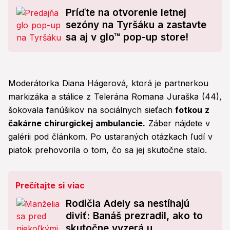
Príďte na otvorenie letnej
sezóny na Tyršáku a zastavte
sa aj v glo™ pop-up store!
Moderátorka Diana Hágerová, ktorá je partnerkou
markizáka a stálice z Telerána Romana Juraška (44),
šokovala fanúšikov na sociálnych sieťach
fotkou z
čakárne chirurgickej ambulancie.
Záber nájdete v
galérii pod článkom. Po ustaraných otázkach ľudí v
piatok prehovorila o tom, čo sa jej skutočne stalo.
Prečítajte si viac
Rodičia Adely sa nestíhajú
diviť: Banáš prezradil, ako to
skutočne vyzerá u