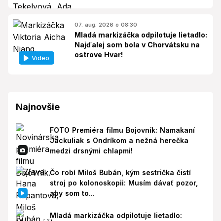
07. aug. 2026 o 08:30
Mladá markizáčka odpilotuje lietadlo:
Najďalej som bola v Chorvátsku na
ostrove Hvar!
Video
Najnovšie
FOTO Premiéra filmu Bojovník: Namakaní
Jackuliak s Ondríkom a nežná herečka
medzi drsnými chlapmi!
Čo robí Miloš Bubán, kým sestrička čistí
stroj po kolonoskopii: Musím dávať pozor,
aby som to...
Mladá markizáčka odpilotuje lietadlo: