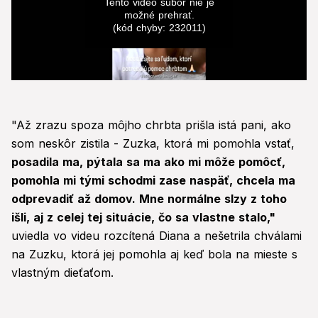
Tento video súbor nie je
možné prehrať.
(kód chyby: 232011)
0
seconds
of
0
"Až zrazu spoza môjho chrbta prišla istá pani, ako
seconds
som neskôr zistila - Zuzka, ktorá mi pomohla vstať,
posadila ma, pýtala sa ma ako mi môže pomôcť,
pomohla mi tými schodmi zase naspäť, chcela ma
odprevadiť až domov. Mne normálne slzy z toho
išli, aj z celej tej situácie, čo sa vlastne stalo,"
uviedla vo videu rozcítená Diana a nešetrila chválami
na Zuzku, ktorá jej pomohla aj keď bola na mieste s
vlastným dieťaťom.