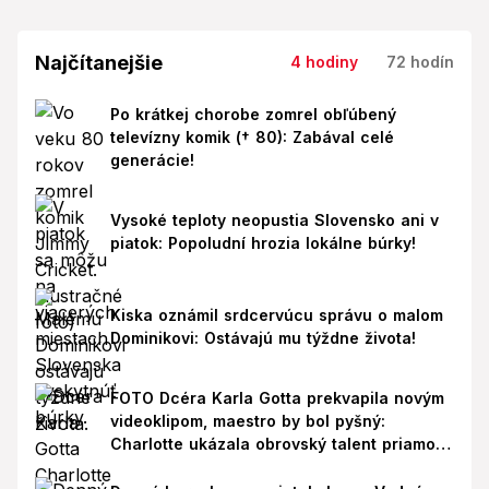
Najčítanejšie
4 hodiny
72 hodín
Po krátkej chorobe zomrel obľúbený
televízny komik († 80): Zabával celé
generácie!
Vysoké teploty neopustia Slovensko ani v
piatok: Popoludní hrozia lokálne búrky!
Kiska oznámil srdcervúcu správu o malom
Dominikovi: Ostávajú mu týždne života!
FOTO Dcéra Karla Gotta prekvapila novým
videoklipom, maestro by bol pyšný:
Charlotte ukázala obrovský talent priamo v
Paríži!