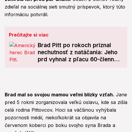
zdieľal na sociálnej sieti smutný príspevok, ktorý túto
informáciu potvrdil.
Prečítajte si viac
Brad Pitt po rokoch priznal
nechutnosť z natáčania: Jeho
prd vyhnal z pľacu 60-členný
štáb
Brad mal so svojou mamou veľmi blízky vzťah.
Jane
pred 5 rokmi zorganizovala veľkú oslavu, kde sa zišla
celá rodina Pittovcov. Hoci sa väčšinou vyhýbala
pozornosti médií, niekoľkokrát sa objavila na
červenom koberci po boku svojho syna Brada a