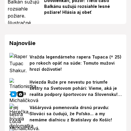
Dovolenkári, pozor: Tieto časti
Balkánu sužujú rozsiahle lesné
požiare! Hlásia aj obeť
Najnovšie
Vražda legendárneho rapera Tupaca († 25)
po rokoch opäť na súde: Tomuto mužovi
hrozí doživotie!
Hviezda Ruže pre nevestu po triumfe
sestry na Svetovom pohári: Vieme, aká je
realita podpory športovcov na Slovensku!
Prišla reakcia
Vášáryová pomenovala drsnú pravdu:
Slováci sa čudujú, že Poľsko... a my
nemáme diaľnicu z Bratislavy do Košíc!