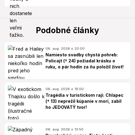
Podobné články
06. aug. 2026 o 20:00
Namiesto svadby chystá pohreb:
Policajt († 24) požiadal krásku o
ruku, o pár hodín za ňu položil život!
06. aug. 2026 o 18:00
Tragédia v turistickom raji: Chlapec
(† 13) neprežil kúpanie v mori, zabil
ho JEDOVATÝ tvor!
06. aug. 2026 o 13:50