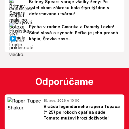
Britney Spears varuje všetky ženy: Po
estetickom zákroku bola štyri týždne s
deformovanou tvárou!
Pýcha v rodine Cmorika a Daniely Lovlin!
Silné slová o synoch: Peťko je jeho presná
kópia, Števko zase...
Odporúčame
10. aug. 2026 o 10:00
Vražda legendárneho rapera Tupaca
(† 25) po rokoch opäť na súde:
Tomuto mužovi hrozí doživotie!