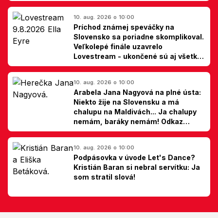
10. aug. 2026 o 10:00
Príchod známej speváčky na
Slovensko sa poriadne skomplikoval.
Veľkolepé finále uzavrelo
Lovestream - ukončené sú aj všetky
špekulácie
10. aug. 2026 o 10:00
Arabela Jana Nagyová na plné ústa:
Niekto žije na Slovensku a má
chalupu na Maldivách... Ja chalupy
nemám, baráky nemám! Odkaz
Slovákom
10. aug. 2026 o 10:00
Podpásovka v úvode Let's Dance?
Kristián Baran si nebral servítku: Ja
som stratil slová!