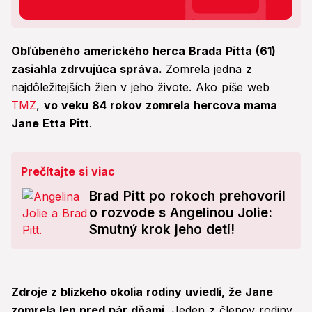
Obľúbeného amerického herca Brada Pitta (61)
zasiahla zdrvujúca správa.
Zomrela jedna z
najdôležitejších žien v jeho živote. Ako píše web
TMZ
,
vo veku 84 rokov zomrela hercova mama
Jane Etta Pitt
.
Prečítajte si viac
Brad Pitt po rokoch prehovoril
o rozvode s Angelinou Jolie:
Smutný krok jeho detí!
Zdroje z blízkeho okolia rodiny uviedli, že Jane
zomrela len pred pár dňami.
Jeden z členov rodiny