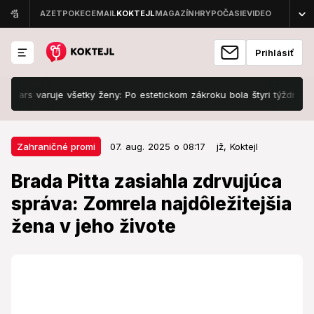
Prihlásiť
rs varuje všetky ženy: Po estetickom zákroku bola štyri týždne s defo
07. aug. 2025 o 08:17
Zahraničné promi
Zahraničné promi
07. aug. 2025 o 08:17
jž,
Koktejl
Brada Pitta zasiahla zdrvujúca
Brada Pitta zasiahla zdrvujúca
správa: Zomrela najdôležitejšia
správa: Zomrela najdôležitejšia
žena v jeho živote
žena v jeho živote
Mali veľmi blízky vzťah.