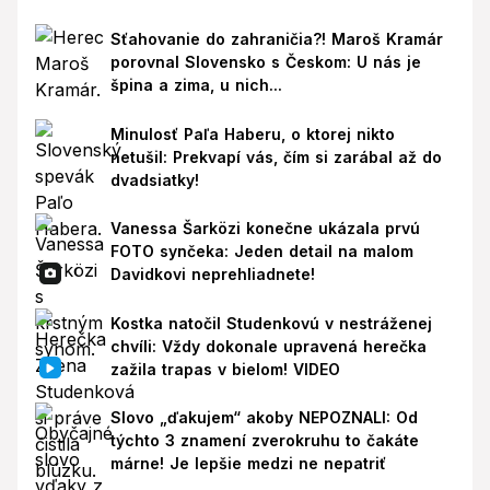
Sťahovanie do zahraničia?! Maroš Kramár
porovnal Slovensko s Českom: U nás je
špina a zima, u nich...
Minulosť Paľa Haberu, o ktorej nikto
netušil: Prekvapí vás, čím si zarábal až do
dvadsiatky!
Vanessa Šarközi konečne ukázala prvú
FOTO synčeka: Jeden detail na malom
Davidkovi neprehliadnete!
Kostka natočil Studenkovú v nestráženej
chvíli: Vždy dokonale upravená herečka
zažila trapas v bielom! VIDEO
Slovo „ďakujem“ akoby NEPOZNALI: Od
týchto 3 znamení zverokruhu to čakáte
márne! Je lepšie medzi ne nepatriť