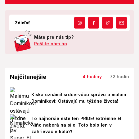
Zdieľať
Máte pre nás tip?
Pošlite nám ho
Najčítanejšie
4 hodiny
72 hodín
Kiska oznámil srdcervúcu správu o malom
Dominikovi: Ostávajú mu týždne života!
To najhoršie ešte len PRÍDE! Extrémne El
Niño naberá na sile: Toto bolo len v
zahrievacie kolo?!