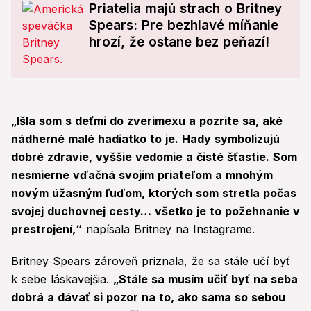
Priatelia majú strach o Britney
Spears: Pre bezhlavé míňanie
hrozí, že ostane bez peňazí!
„Išla som s deťmi do zverimexu a pozrite sa, aké
nádherné malé hadiatko to je. Hady symbolizujú
dobré zdravie, vyššie vedomie a čisté šťastie. Som
nesmierne vďačná svojim priateľom a mnohým
novým úžasným ľuďom, ktorých som stretla počas
svojej duchovnej cesty… všetko je to požehnanie v
prestrojení,“
napísala Britney na Instagrame.
Britney Spears zároveň priznala, že sa stále učí byť
k sebe láskavejšia.
„Stále sa musím učiť byť na seba
dobrá a dávať si pozor na to, ako sama so sebou