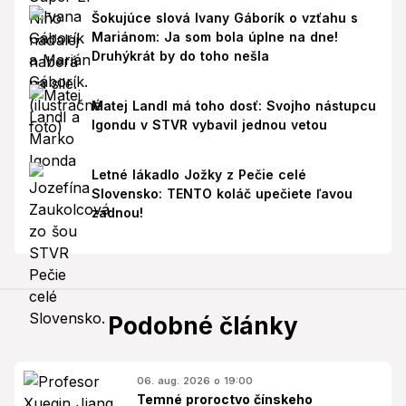
Šokujúce slová Ivany Gáborík o vzťahu s
Mariánom: Ja som bola úplne na dne!
Druhýkrát by do toho nešla
Matej Landl má toho dosť: Svojho nástupcu
Igondu v STVR vybavil jednou vetou
Letné lákadlo Jožky z Pečie celé
Slovensko: TENTO koláč upečiete ľavou
zadnou!
Podobné články
06. aug. 2026 o 19:00
Temné proroctvo čínskeho