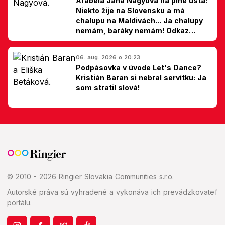
Arabela Jana Nagyová na plné ústa:
Niekto žije na Slovensku a má
chalupu na Maldivách... Ja chalupy
nemám, baráky nemám! Odkaz
Slovákom
06. aug. 2026 o 20:23
Podpásovka v úvode Let's Dance?
Kristián Baran si nebral servítku: Ja
som stratil slová!
© 2010 - 2026 Ringier Slovakia Communities s.r.o.
Autorské práva sú vyhradené a vykonáva ich prevádzkovateľ
portálu.