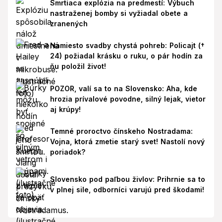
Smrtiaca explózia na predmestí: Výbuch
nastraženej bomby si vyžiadal obete a
zranených
Namiesto svadby chystá pohreb: Policajt (†
24) požiadal krásku o ruku, o pár hodín za
ňu položil život!
POZOR, valí sa to na Slovensko: Aha, kde
hrozia prívalové povodne, silný lejak, vietor
aj krúpy!
Temné proroctvo čínskeho Nostradama:
Vojna, ktorá zmetie starý svet! Nastolí nový
poriadok?
Slovensko pod paľbou živlov: Prihrnie sa to
v plnej sile, odborníci varujú pred škodami!