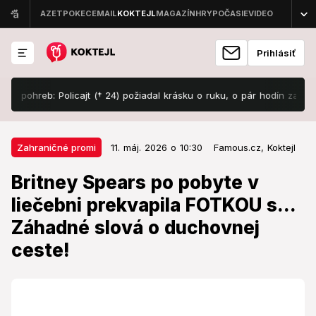
Prihlásiť
reb: Policajt († 24) požiadal krásku o ruku, o pár hodín za ňu položil 
11. máj. 2026 o 10:30
Zahraničné promi
Zahraničné promi
11. máj. 2026 o 10:30
Famous.cz,
Koktejl
Britney Spears po pobyte v
Britney Spears po pobyte v
liečebni prekvapila FOTKOU s...
liečebni prekvapila FOTKOU s...
Záhadné slová o duchovnej ceste!
Záhadné slová o duchovnej
Priznala, že sa stále učí byť k sebe láskavejšia.
ceste!