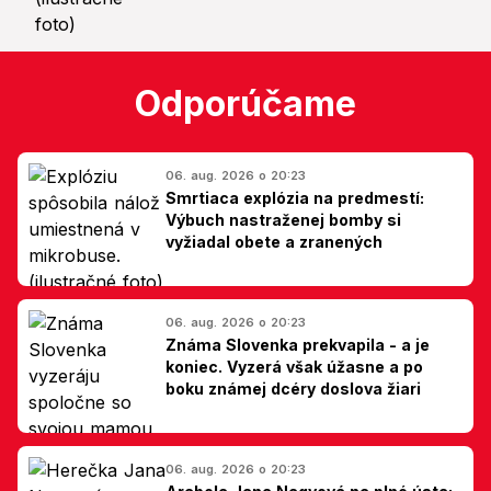
Odporúčame
06. aug. 2026 o 20:23
Smrtiaca explózia na predmestí:
Výbuch nastraženej bomby si
vyžiadal obete a zranených
06. aug. 2026 o 20:23
Známa Slovenka prekvapila - a je
koniec. Vyzerá však úžasne a po
boku známej dcéry doslova žiari
06. aug. 2026 o 20:23