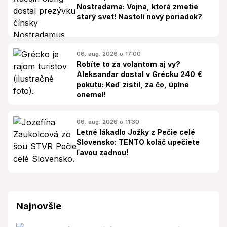
Nostradama: Vojna, ktorá zmetie
starý svet! Nastolí nový poriadok?
06. aug. 2026 o 17:00
Robíte to za volantom aj vy?
Aleksandar dostal v Grécku 240 €
pokutu: Keď zistil, za čo, úplne
onemel!
06. aug. 2026 o 11:30
Letné lákadlo Jožky z Pečie celé
Slovensko: TENTO koláč upečiete
ľavou zadnou!
Najnovšie