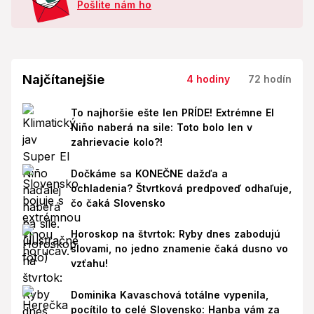
Pošlite nám ho
Najčítanejšie
4 hodiny
72 hodín
To najhoršie ešte len PRÍDE! Extrémne El
Niño naberá na sile: Toto bolo len v
zahrievacie kolo?!
Dočkáme sa KONEČNE dažďa a
ochladenia? Štvrtková predpoveď odhaľuje,
čo čaká Slovensko
Horoskop na štvrtok: Ryby dnes zabodujú
slovami, no jedno znamenie čaká dusno vo
vzťahu!
Dominika Kavaschová totálne vypenila,
pocítilo to celé Slovensko: Hanba vám za