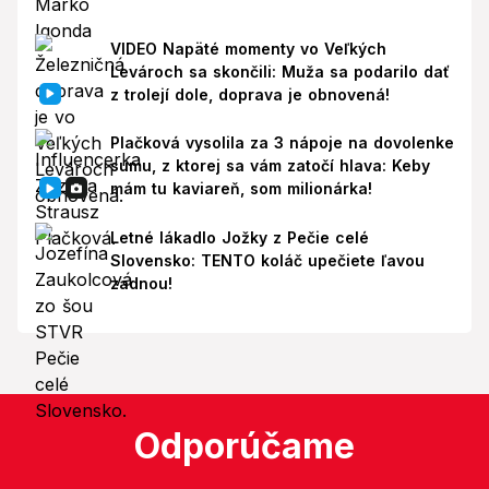
VIDEO Napäté momenty vo Veľkých
Levároch sa skončili: Muža sa podarilo dať
z trolejí dole, doprava je obnovená!
Plačková vysolila za 3 nápoje na dovolenke
sumu, z ktorej sa vám zatočí hlava: Keby
mám tu kaviareň, som milionárka!
Letné lákadlo Jožky z Pečie celé
Slovensko: TENTO koláč upečiete ľavou
zadnou!
Odporúčame