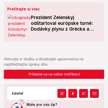
Prečítajte si viac
Prezident Zelenskyj
odštartoval európske turné:
Dodávky plynu z Grécka a
historická dohoda s Macronom
Aktivujte si službu a dostávajte upozornenia na
najdôležitejšie správy dňa.
Prihláste sa na odber notifikácií
Zdieľať
Máte pre nás tip?