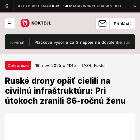
Prihlásiť
novená!
Plačková vysolila za 3 nápoje na dovolenke sumu, z ktore
16. nov. 2025 o 11:45
Zahraničie
Zahraničie
16. nov. 2025 o 11:45
TASR,
Koktejl
Ruské drony opäť cielili na civilnú
Ruské drony opäť cielili na
infraštruktúru: Pri útokoch zranili
civilnú infraštruktúru: Pri
86-ročnú ženu
útokoch zranili 86-ročnú ženu
Od začiatku vojny vo februári 2022 Rusko
systematicky útočí na civilnú infraštruktúru Ukrajiny.