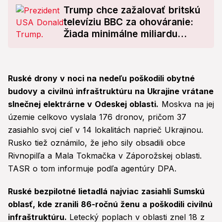
Trump chce zažalovať britskú
televíziu BBC za ohováranie:
Žiada minimálne miliardu
dolárov!
Ruské drony v noci na nedeľu poškodili obytné
budovy a civilnú infraštruktúru na Ukrajine vrátane
slnečnej elektrárne v Odeskej oblasti.
Moskva na jej
územie celkovo vyslala 176 dronov, pričom 37
zasiahlo svoj cieľ v 14 lokalitách naprieč Ukrajinou.
Rusko tiež oznámilo, že jeho sily obsadili obce
Rivnopilľa a Mala Tokmačka v Záporožskej oblasti.
TASR o tom informuje podľa agentúry DPA.
Ruské bezpilotné lietadlá najviac zasiahli Sumskú
oblasť, kde zranili 86-ročnú ženu a poškodili civilnú
infraštruktúru.
Letecký poplach v oblasti znel 18 z