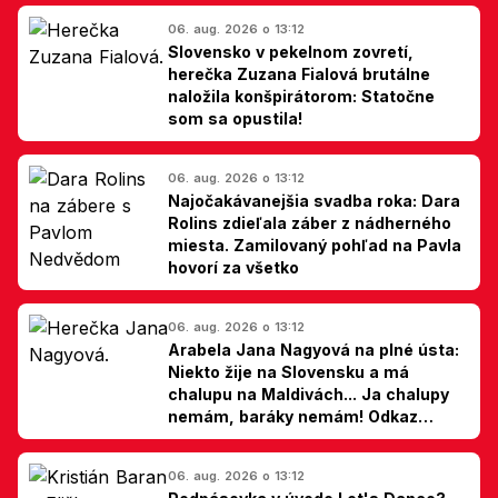
06. aug. 2026 o 13:12
Slovensko v pekelnom zovretí,
herečka Zuzana Fialová brutálne
naložila konšpirátorom: Statočne
som sa opustila!
06. aug. 2026 o 13:12
Najočakávanejšia svadba roka: Dara
Rolins zdieľala záber z nádherného
miesta. Zamilovaný pohľad na Pavla
hovorí za všetko
06. aug. 2026 o 13:12
Arabela Jana Nagyová na plné ústa:
Niekto žije na Slovensku a má
chalupu na Maldivách... Ja chalupy
nemám, baráky nemám! Odkaz
Slovákom
06. aug. 2026 o 13:12