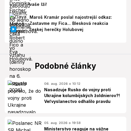
vaše lži!
Maroš Kramár poslal najostrejší odkaz:
Zastavme my Fica... Blesková reakcia
českej herečky Holubovej
Podobné články
06. aug. 2026 o 10:12
Nasadzuje Rusko do vojny proti
Ukrajine kolumbijských žoldnierov?!
Veľvyslanectvo odhalilo pravdu
05. aug. 2026 o 19:58
Ministerstvo reaguje na vážne