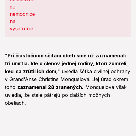
"Pri čiastočnom sčítaní obetí sme už zaznamenali
tri úmrtia. Ide o členov jednej rodiny, ktorí zomreli,
keď sa zrútil ich dom,"
uviedla šéfka civilnej ochrany
v Grand'Anse Christine Monquelová. Jej úrad okrem
toho
zaznamenal 28 zranených.
Monquelová však
uviedla, že stále pátrajú po ďalších možných
obetiach.