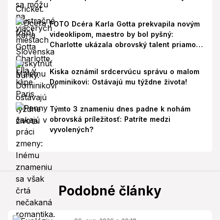
FOTO Dcéra Karla Gotta prekvapila novým
videoklipom, maestro by bol pyšný:
Charlotte ukázala obrovský talent priamo v
Paríži!
Kiska oznámil srdcervúcu správu o malom
Dominikovi: Ostávajú mu týždne života!
Týmto 3 znameniu dnes padne k nohám
obrovská príležitosť: Patríte medzi
vyvolených?
Podobné články