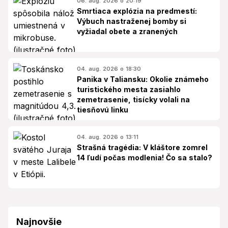
06. aug. 2026 o 20:19
Smrtiaca explózia na predmestí:
Výbuch nastraženej bomby si
vyžiadal obete a zranených
04. aug. 2026 o 18:30
Panika v Taliansku: Okolie známeho
turistického mesta zasiahlo
zemetrasenie, tisícky volali na
tiesňovú linku
04. aug. 2026 o 13:11
Strašná tragédia: V kláštore zomrel
14 ľudí počas modlenia! Čo sa stalo?
Najnovšie