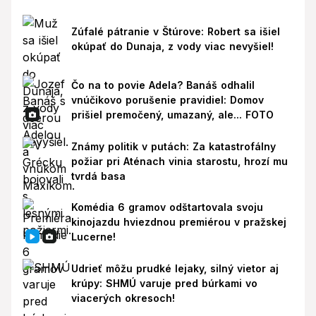
Zúfalé pátranie v Štúrove: Robert sa išiel
okúpať do Dunaja, z vody viac nevyšiel!
Čo na to povie Adela? Banáš odhalil
vnúčikovo porušenie pravidiel: Domov
prišiel premočený, umazaný, ale... FOTO
Známy politik v putách: Za katastrofálny
požiar pri Aténach vinia starostu, hrozí mu
tvrdá basa
Komédia 6 gramov odštartovala svoju
kinojazdu hviezdnou premiérou v pražskej
Lucerne!
Udrieť môžu prudké lejaky, silný vietor aj
krúpy: SHMÚ varuje pred búrkami vo
viacerých okresoch!