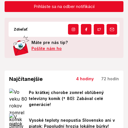
Prihláste sa na odber notifikácií
Zdieľať
Máte pre nás tip?
Pošlite nám ho
Najčítanejšie
4 hodiny
72 hodín
Po krátkej chorobe zomrel obľúbený
televízny komik († 80): Zabával celé
generácie!
Vysoké teploty neopustia Slovensko ani v
piatok: Popoludní hrozia lokálne búrky!