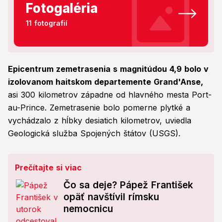
Fotogaléria
11 fotografií
Epicentrum zemetrasenia s magnitúdou 4,9 bolo v
izolovanom haitskom departemente Grand'Anse,
asi 300 kilometrov západne od hlavného mesta Port-
au-Prince. Zemetrasenie bolo pomerne plytké a
vychádzalo z hĺbky desiatich kilometrov, uviedla
Geologická služba Spojených štátov (USGS).
Prečítajte si viac
Čo sa deje? Pápež František
opäť navštívil rímsku
nemocnicu