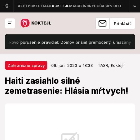
Prihlásiť
ovo porušenie pravidiel: Domov prišiel premočený, umazaný, ale... FO
06. jún. 2023 o 18:33
Zahraničné správy
Zahraničné správy
06. jún. 2023 o 18:33
TASR,
Koktejl
Haiti zasiahlo silné zemetrasenie:
Haiti zasiahlo silné
Hlásia mŕtvych!
zemetrasenie: Hlásia mŕtvych!
Zemetrasenia bývajú na Haiti pomerne pravidelne.