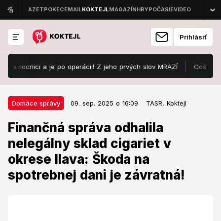
Prihlásiť
mocnici a je po operácii! Z jeho prvých slov MRAZÍ
Odštartoval Lo
09. sep. 2025 o 16:09
Domáce správy
Domáce správy
09. sep. 2025 o 16:09
TASR,
Koktejl
Finančná správa odhalila
Finančná správa odhalila
nelegálny sklad cigariet v okrese
nelegálny sklad cigariet v
Ilava: Škoda na spotrebnej dani je
okrese Ilava: Škoda na
závratná!
spotrebnej dani je závratná!
Úspešná akcia je výsledkom dlhodobej spolupráce
finančných kontrol.