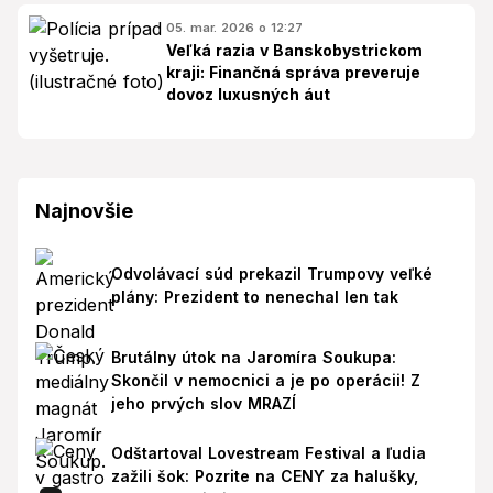
05. mar. 2026 o 12:27
Veľká razia v Banskobystrickom
kraji: Finančná správa preveruje
dovoz luxusných áut
Najnovšie
Odvolávací súd prekazil Trumpovy veľké
plány: Prezident to nenechal len tak
Brutálny útok na Jaromíra Soukupa:
Skončil v nemocnici a je po operácii! Z
jeho prvých slov MRAZÍ
Odštartoval Lovestream Festival a ľudia
zažili šok: Pozrite na CENY za halušky,