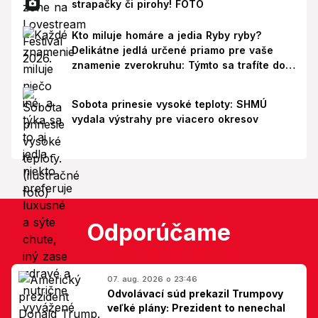
strapačky či pirohy! FOTO
Kto miluje homáre a jedia Ryby ryby?
Delikátne jedlá určené priamo pre vaše
znamenie zverokruhu: Týmto sa trafíte do
ich chutí!
Sobota prinesie vysoké teploty: SHMÚ
vydala výstrahy pre viacero okresov
Odporúčame
07. aug. 2026 o 23:46
Odvolávací súd prekazil Trumpovy
veľké plány: Prezident to nenechal