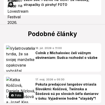
strapačky či pirohy! FOTO
Podobné články
18. júl. 2026 o 11:00
Colník z Michaloviec čelí vážnym
obvineniam: Sudca rozhodol o väzbe
17. máj. 2026 o 05:30
Pokuta predajcovi langošov otriasla
Slovákmi: Koščová, Twiinska a
Šóošová sú po slovách šéfa daniarov
Foto
v šoku: Vyjadrenie hodné "slayády"!