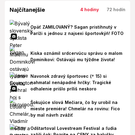
Najčítanejšie
4 hodiny
72 hodín
Opäť ZAMILOVANÝ? Sagan pristihnutý v
Paríži s jednou z najsexi športovkýň! FOTO
Kiska oznámil srdcervúcu správu o malom
Dominikovi: Ostávajú mu týždne života!
Navonok zdravý športovec († 15) si
nahmatal nenápadné hrčky: Tragické
odhalenie prišlo príliš neskoro
Šokujúce slová Mečiara, čo by urobil na
mieste premiéra! Chmelár na rovinu: Fico
by mal návrh zvážiť
Odštartoval Lovestream Festival a ľudia
zažili šok: Pozrite na CENY za halušky,