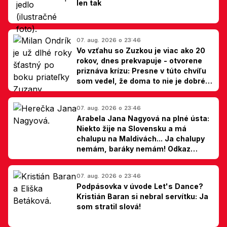
len tak
07. aug. 2026 o 23:46
Vo vzťahu so Zuzkou je viac ako 20
rokov, dnes prekvapuje - otvorene
priznáva krízu: Presne v túto chvíľu
som vedel, že doma to nie je dobré,
hovorí Milan Ondrík
07. aug. 2026 o 23:46
Arabela Jana Nagyová na plné ústa:
Niekto žije na Slovensku a má
chalupu na Maldivách... Ja chalupy
nemám, baráky nemám! Odkaz
Slovákom
07. aug. 2026 o 23:46
Podpásovka v úvode Let's Dance?
Kristián Baran si nebral servítku: Ja
som stratil slová!