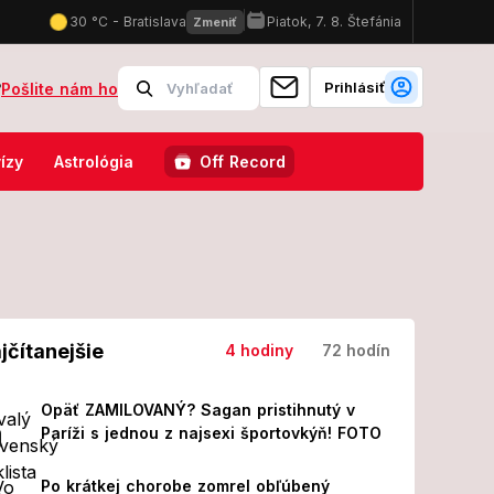
Prihlásiť
?
Pošlite nám ho
valo celé Slovensko: Spoznáte ich podľa postáv a príbehov?
U exr
ízy
Astrológia
Off Record
jčítanejšie
4 hodiny
72 hodín
Opäť ZAMILOVANÝ? Sagan pristihnutý v
Paríži s jednou z najsexi športovkýň! FOTO
Po krátkej chorobe zomrel obľúbený