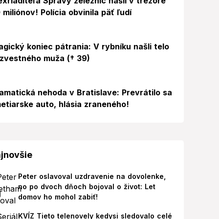
exriaditeľa Správy železníc našli v trezore
 miliónov! Polícia obvinila päť ľudí
agický koniec pátrania: V rybníku našli telo
zvestného muža († 39)
amatická nehoda v Bratislave: Prevrátilo sa
etiarske auto, hlásia zraneného!
jnovšie
Peter oslavoval uzdravenie na dovolenke,
no po dvoch dňoch bojoval o život: Let
domov ho mohol zabiť!
KVÍZ Tieto telenovely kedysi sledovalo celé