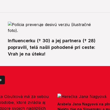
Influencerku († 30) a jej partnera († 28)
popravili, telá našli pohodené pri ceste:
Vrah je na úteku!
p
Arabela Jana Nagyová na pln
Niekto žije na Slovensku a m