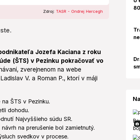
U 
80
Zdroj:
TASR - Ondrej Hercegh
Tr
ste.
ne
odnikateľa Jozefa Kaciana z roku
Dr
úde (ŠTS) v Pezinku pokračovať vo
sm
dnávaní, zverejnenom na webe
Ladislav V. a Roman P., ktorí v máji
Na
 na ŠTS v Pezinku.
tli dohodu.
dnutí Najvyššieho súdu SR.
návrh na prerušenie bol zamietnutý.
ýsluch svedkov v procese.