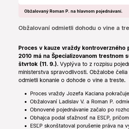
Obžalovaný Roman P. na hlavnom pojednávaní.
Obžalovaní odmietli dohodu o vine a tre
Proces v kauze vraždy kontroverzného p
2010 má na Špecializovanom trestnom s
štvrtok (11. 9.).
Vyplýva to z rozpisu poje
ministerstva spravodlivosti. Obžalobe čelia 
odmietli konanie o dohode o vine a treste.
Proces vraždy Jozefa Kaciana pokračuje
Obžalovaní Ladislav V. a Roman P. odmie
Obnovené pojednávanie začalo po rozho
Obhajca podal sťažnosť na ESĽP, pričom 
ESĽP skonštatoval porušenie práva na v