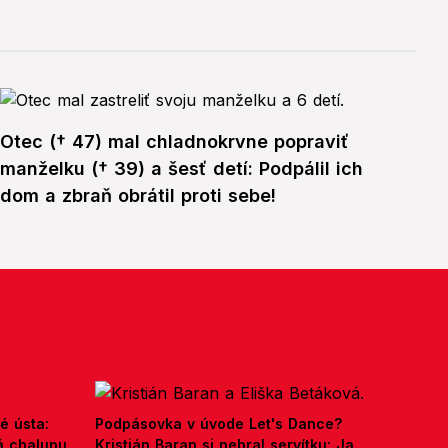
Otec († 47) mal chladnokrvne popraviť
manželku († 39) a šesť detí: Podpálil ich
dom a zbraň obrátil proti sebe!
é ústa:
Podpásovka v úvode Let's Dance?
á chalupu
Kristián Baran si nebral servítku: Ja