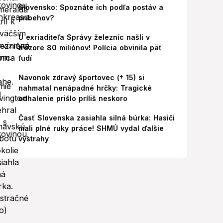
Slovensko: Spoznáte ich podľa postáv a
príbehov?
U exriaditeľa Správy železníc našli v
trezore 80 miliónov! Polícia obvinila päť
ľudí
Navonok zdravý športovec († 15) si
nahmatal nenápadné hrčky: Tragické
odhalenie prišlo príliš neskoro
Časť Slovenska zasiahla silná búrka: Hasiči
mali plné ruky práce! SHMÚ vydal ďalšie
výstrahy