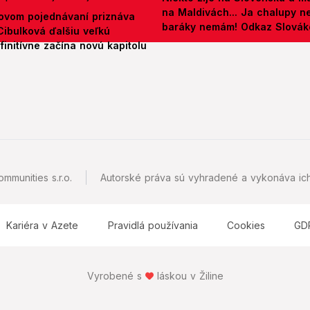
na Maldivách... Ja chalupy 
ovom pojednávaní priznáva
baráky nemám! Odkaz Slová
Cibulková ďalšiu veľkú
initívne začína novú kapitolu
mmunities s.r.o.
Autorské práva sú vyhradené a vykonáva ich
Kariéra v Azete
Pravidlá používania
Cookies
GD
Vyrobené s
láskou v Žiline