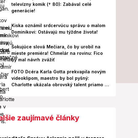
televízny komik († 80): Zabával celé
generácie!
Kiska oznámil srdcervúcu správu o malom
Dominikovi: Ostávajú mu týždne života!
Šokujúce slová Mečiara, čo by urobil na
mieste premiéra! Chmelár na rovinu: Fico
by mal návrh zvážiť
FOTO Dcéra Karla Gotta prekvapila novým
videoklipom, maestro by bol pyšný:
Charlotte ukázala obrovský talent priamo v
Paríži!
alšie zaujímavé články