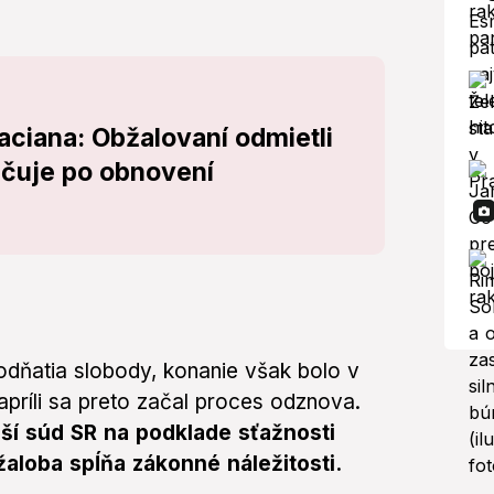
aciana: Obžalovaní odmietli
ačuje po obnovení
odňatia slobody, konanie však bolo v
apríli sa preto začal proces odznova.
ší súd SR na podklade sťažnosti
aloba spĺňa zákonné náležitosti.