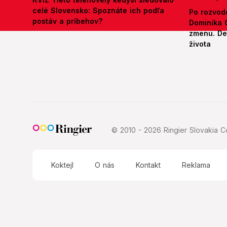
celé Slovensko: Spoznáte ich podľa
Po rozvod
postáv a príbehov?
Dominika 
zmenu. Def
života
© 2010 - 2026 Ringier Slovakia Co
Koktejl
O nás
Kontakt
Reklama