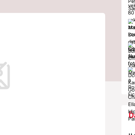
na pokračuje:
 čelia
konaniu
 a treste.
Ď