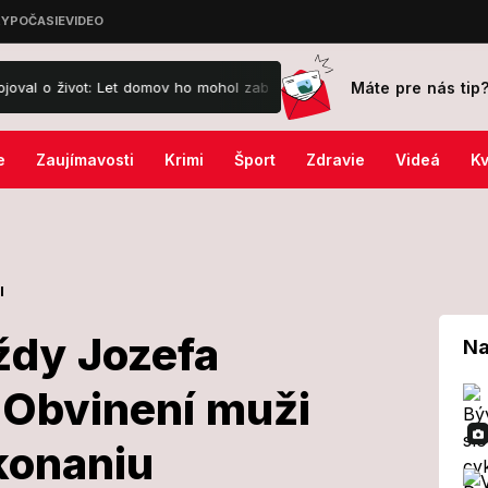
Máte pre nás tip
ot: Let domov ho mohol zabiť!
KVÍZ Tieto telenovely kedysi sledo
e
Zaujímavosti
Krimi
Šport
Zdravie
Videá
Kv
l
ždy Jozefa
Na
 Obvinení muži
ze vraždy
konaniu