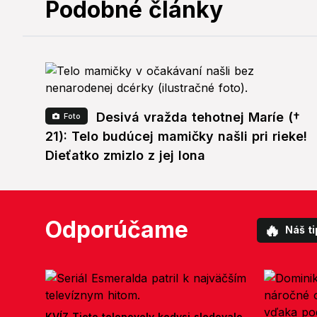
Podobné články
Desivá vražda tehotnej Maríe (†
Foto
21): Telo budúcej mamičky našli pri rieke!
Dieťatko zmizlo z jej lona
Odporúčame
🔥
Náš ti
KVÍZ Tieto telenovely kedysi sledovalo