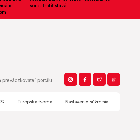
nemám,
som stratil slová!
kom
 prevádzkovateľ portálu.
PR
Európska tvorba
Nastavenie súkromia