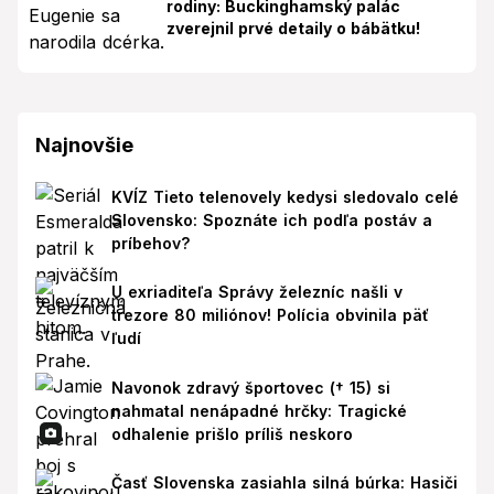
rodiny: Buckinghamský palác
zverejnil prvé detaily o bábätku!
Najnovšie
KVÍZ Tieto telenovely kedysi sledovalo celé
Slovensko: Spoznáte ich podľa postáv a
príbehov?
U exriaditeľa Správy železníc našli v
trezore 80 miliónov! Polícia obvinila päť
ľudí
Navonok zdravý športovec († 15) si
nahmatal nenápadné hrčky: Tragické
odhalenie prišlo príliš neskoro
Časť Slovenska zasiahla silná búrka: Hasiči