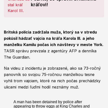
kráľovi!
Britská polícia zadržala muža, ktorý sa v stredu
pokúsil hádzať vajcia na kráľa Karola III. a jeho
manželku Kamilu počas ich návštevy v meste York.
TASR správu prevzala z agentúry AFP a denníka
The Guardian.
Na videu z incidentu je zobrazené, ako sa 73-ročný
panovník so svojou 75-ročnou manželkou tesne
vyhli trom vajciam, ktoré na nich počas prechádzky
ulicami medzi ľuďmi hodil neznámy muž.