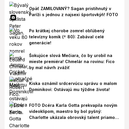
Opäť ZAMILOVANÝ? Sagan pristihnutý v
Paríži s jednou z najsexi športovkýň! FOTO
Po krátkej chorobe zomrel obľúbený
televízny komik († 80): Zabával celé
generácie!
Šokujúce slová Mečiara, čo by urobil na
mieste premiéra! Chmelár na rovinu: Fico
by mal návrh zvážiť
Kiska oznámil srdcervúcu správu o malom
Dominikovi: Ostávajú mu týždne života!
FOTO Dcéra Karla Gotta prekvapila novým
videoklipom, maestro by bol pyšný:
Charlotte ukázala obrovský talent priamo v
Paríži!