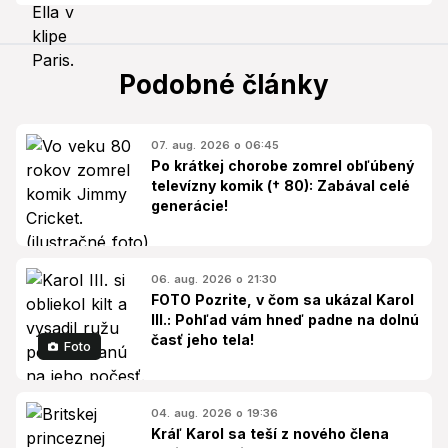
Podobné články
07. aug. 2026 o 06:45
Po krátkej chorobe zomrel obľúbený
televízny komik († 80): Zabával celé
generácie!
06. aug. 2026 o 21:30
FOTO Pozrite, v čom sa ukázal Karol
III.: Pohľad vám hneď padne na dolnú
časť jeho tela!
Foto
04. aug. 2026 o 19:36
Kráľ Karol sa teší z nového člena