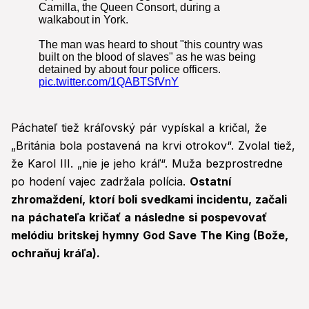
Páchateľ tiež kráľovský pár vypískal a kričal, že
„Británia bola postavená na krvi otrokov“. Zvolal tiež,
že Karol III. „nie je jeho kráľ“. Muža bezprostredne
po hodení vajec zadržala polícia.
Ostatní
zhromaždení, ktorí boli svedkami incidentu, začali
na páchateľa kričať a následne si pospevovať
melódiu britskej hymny God Save The King (Bože,
ochraňuj kráľa).