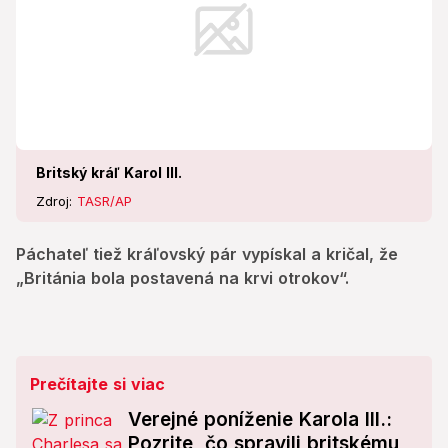
Britský kráľ Karol III.
Zdroj:
TASR/AP
Páchateľ tiež kráľovský pár vypískal a kričal, že
„Británia bola postavená na krvi otrokov“.
Prečítajte si viac
Verejné poníženie Karola III.:
Pozrite, čo spravili britskému