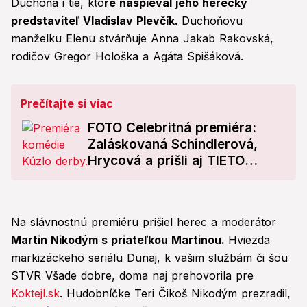
Duchoňa i tie, kto
ré naspieval jeho herecký
predstaviteľ Vladislav Plevčík.
Duchoňovu
manželku Elenu stvárňuje Anna Jakab Rakovská,
rodičov Gregor Hološka a Agáta Spišáková.
Prečítajte si viac
FOTO Celebritná premiéra:
Zaláskovaná Schindlerová,
Hrycová a prišli aj TIETO
české hviezdy!
Na slávnostnú premiéru prišiel herec a moderátor
Martin Nikodým s priateľkou Martinou.
Hviezda
markizáckeho seriálu Dunaj, k vašim službám či šou
STVR Všade dobre, doma naj prehovorila pre
Koktejl.sk
. Hudobníčke Teri Čikoš Nikodým prezradil,