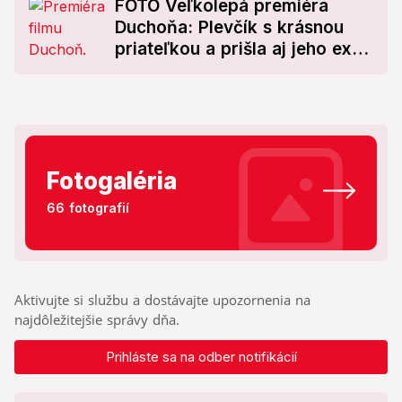
FOTO Veľkolepá premiéra
Duchoňa: Plevčík s krásnou
priateľkou a prišla aj jeho ex
Dubayová!
Fotogaléria
66 fotografií
Aktivujte si službu a dostávajte upozornenia na
najdôležitejšie správy dňa.
Prihláste sa na odber notifikácií