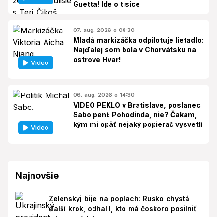
Guetta! Ide o tisíce
07. aug. 2026 o 08:30
Mladá markizáčka odpilotuje lietadlo:
Najďalej som bola v Chorvátsku na
ostrove Hvar!
Video
06. aug. 2026 o 14:30
VIDEO PEKLO v Bratislave, poslanec
Sabo pení: Pohodinda, nie? Čakám,
kým mi opäť nejaký popierač vysvetlí
Video
Najnovšie
Zelenskyj bije na poplach: Rusko chystá
ďalší krok, odhalil, kto má čoskoro posilniť