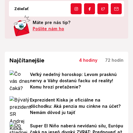
Zdieľať
Máte pre nás tip?
Pošlite nám ho
Najčítanejšie
4 hodiny
72 hodín
Veľký nedeľný horoskop: Levom prasknú
nervy a Váhy dostanú facku od reality!
Komu hrozí preťaženie?
Exprezident Kiska je oficiálne na
dôchodku: Aká penzia mu cinkne na účet?
Nemám dôvod ju tajiť
Super El Niño naberá nevídanú silu, Európu
čaká na jeseň divoký ZVRAT: Predpoveď až