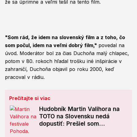
že sa úprimne a veľmi tešil na tento film.
"Som rád, že idem na slovenský film a z toho, čo
som počul, idem na veľmi dobrý film,"
povedal na
úvod. Moderátor bol za čias Duchoňa malý chlapec,
potom v 80. rokoch hľadal trošku iné inšpirácie v
zahraničí, Duchoňa objavil po roku 2000, keď
pracoval v rádiu.
Prečítajte si viac
Hudobník Martin Valihora na
TOTO na Slovensku nedá
dopustiť: Prešiel som
Glastonbury, hral v Japonsku,