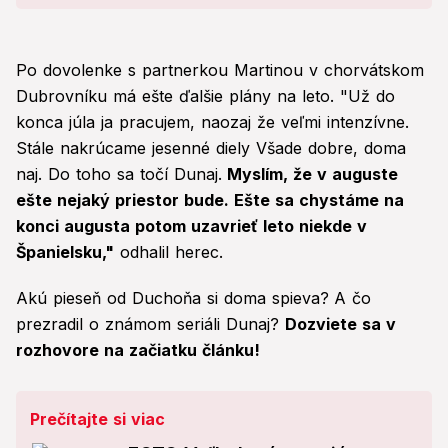
ale...
Po dovolenke s partnerkou Martinou v chorvátskom
Dubrovníku má ešte ďalšie plány na leto. "Už do
konca júla ja pracujem, naozaj že veľmi intenzívne.
Stále nakrúcame jesenné diely Všade dobre, doma
naj. Do toho sa točí Dunaj.
Myslím, že v auguste
ešte nejaký priestor bude. Ešte sa chystáme na
konci augusta potom uzavrieť leto niekde v
Španielsku,"
odhalil herec.
Akú pieseň od Duchoňa si doma spieva?
A čo
prezradil o známom seriáli Dunaj?
Dozviete sa v
rozhovore na začiatku článku!
Prečítajte si viac