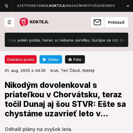
Prihlásiť
u jeden polda, herec si neberie servítku: Európa sa rúti do záhuby!
Video
Foto
Domáce promi
01. aug. 2025 o 04:30
Domáce promi
01. aug. 2025 o 04:30
Nikodým dovolenkoval s
krsk,
Teri Čikoš,
Koktejl
priateľkou v Chorvátsku, teraz
Nikodým dovolenkoval s
točil Dunaj aj šou STVR: Ešte sa
priateľkou v Chorvátsku, teraz
chystáme uzavrieť leto v...
točil Dunaj aj šou STVR: Ešte sa
chystáme uzavrieť leto v...
Odhalil plány na zvyšok leta.
Odhalil plány na zvyšok leta.