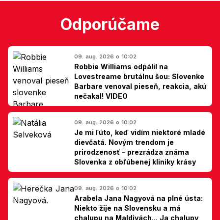
Odporúčame
09. aug. 2026 o 10:02
Robbie Williams odpálil na
Lovestreame brutálnu šou: Slovenke
Barbare venoval pieseň, reakcia, akú
nečakal! VIDEO
09. aug. 2026 o 10:02
Je mi ľúto, keď vidím niektoré mladé
dievčatá. Novým trendom je
prirodzenosť - prezrádza známa
Slovenka z obľúbenej kliniky krásy
09. aug. 2026 o 10:02
Arabela Jana Nagyová na plné ústa:
Niekto žije na Slovensku a má
chalupu na Maldivách... Ja chalupy