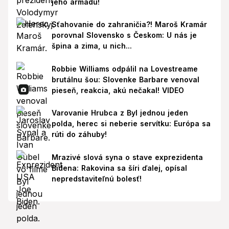
jeho armádu!
Sťahovanie do zahraničia?! Maroš Kramár
porovnal Slovensko s Českom: U nás je
špina a zima, u nich...
Robbie Williams odpálil na Lovestreame
brutálnu šou: Slovenke Barbare venoval
pieseň, reakcia, akú nečakal! VIDEO
Varovanie Hrubca z Byl jednou jeden
polda, herec si neberie servítku: Európa sa
rúti do záhuby!
Mrazivé slová syna o stave exprezidenta
Bidena: Rakovina sa šíri ďalej, opísal
nepredstaviteľnú bolesť!