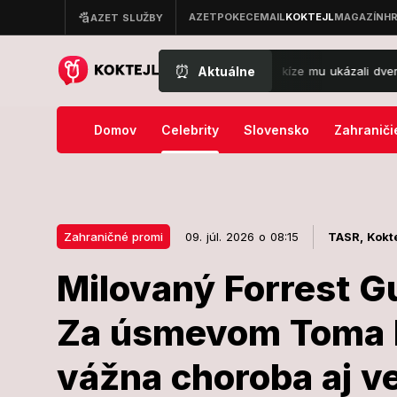
⏰
Aktuálne
na Juraška to ťahá k politike: V Markíze mu ukázali dvere, príde lukra
Domov
Celebrity
Slovensko
Zahraniči
Zahraničné promi
09. júl. 2026 o 08:15
TASR,
Kokte
Milovaný Forrest G
09. júl. 2026 o 08:15
Zahraničné promi
Za úsmevom Toma 
Milovaný For
vážna choroba aj ve