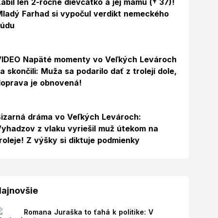
abil len 2-ročné dievčatko a jej mamu († 37)!
ladý Farhad si vypočul verdikt nemeckého
súdu
Video
VIDEO Napäté momenty vo Veľkých Levároch
a skončili: Muža sa podarilo dať z trolejí dole,
oprava je obnovená!
izarná dráma vo Veľkých Levároch:
yhadzov z vlaku vyriešil muž útekom na
roleje! Z výšky si diktuje podmienky
ajnovšie
Romana Juraška to ťahá k politike: V