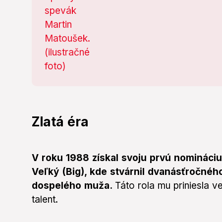
Zlatá éra
V roku 1988 získal svoju prvú nomináciu
Veľký (Big), kde stvárnil dvanásťročnéh
dospelého muža.
Táto rola mu priniesla v
talent.