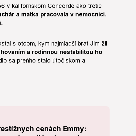
56 v kalifornskom Concorde ako tretie
chár a matka pracovala v nemocnici.
i.
tal s otcom, kým najmladší brat Jim žil
hovaním a rodinnou nestabilitou ho
dlo sa preňho stalo útočiskom a
prestížnych cenách Emmy: