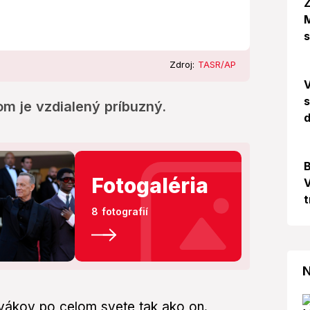
Z
M
Zdroj:
TASR/AP
s
m je vzdialený príbuzný.
d
B
Fotogaléria
V
t
8 fotografií
N
ivákov po celom svete tak ako on.