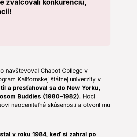
ne zvalcovali konkurenciu,
cií!
ko navštevoval Chabot College v
gram Kalifornskej štátnej univerzity v
til a presťahoval sa do New Yorku,
 Bosom Buddies (1980–1982).
Hoci
sovi neoceniteľné skúsenosti a otvoril mu
tal v roku 1984, keď si zahral po