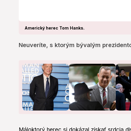
Americký herec Tom Hanks.
Neuveríte, s ktorým bývalým prezidento
Máloktorý herec si dokázal získať srdcia d