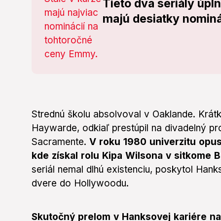
Tieto dva seriály úpl
majú desiatky nominá
Strednú školu absolvoval v Oaklande. Krát
Haywarde, odkiaľ prestúpil na divadelný pro
Sacramente.
V roku 1980 univerzitu opus
kde získal rolu Kipa Wilsona v sitkome
seriál nemal dlhú existenciu, poskytol Hank
dvere do Hollywoodu.
Skutočný prelom v Hanksovej kariére nas