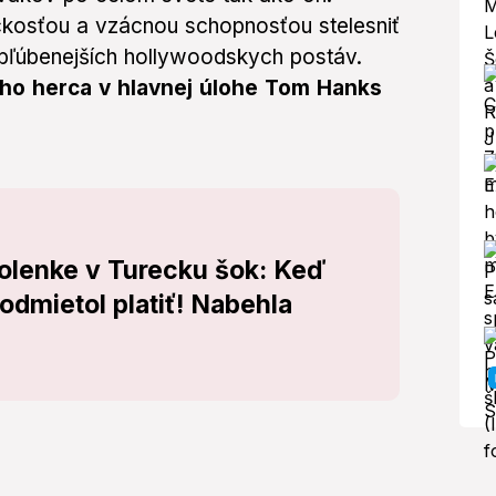
kosťou a vzácnou schopnosťou stelesniť
obľúbenejších hollywoodskych postáv.
eho herca v hlavnej úlohe Tom Hanks
volenke v Turecku šok: Keď
odmietol platiť! Nabehla