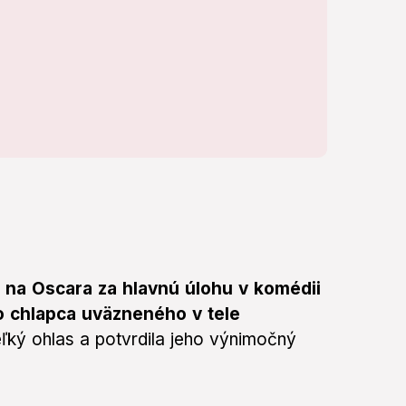
 na Oscara za hlavnú úlohu v komédii
o chlapca uväzneného v tele
eľký ohlas a potvrdila jeho výnimočný