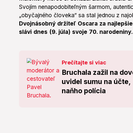
Svojím nenapodobiteľným šarmom, autentic
„obyčajného človeka“ sa stal jednou z naj
Dvojnásobný držiteľ Oscara za najlepši
slávi dnes (9. júla) svoje 70. narodeniny.
Prečítajte si viac
Bruchala zažil na do
uvidel sumu na účte, 
naňho polícia