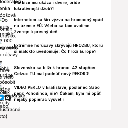
Markíze mu ukázali dvere, príde
lukratívnejší džob?!
Internetom sa šíri výzva na hromadný vpád
na územie EÚ: Všetci sa tam uvidíme!
Zverejnili presný deň
Extrémne horúčavy skrývajú HROZBU, ktorú
si málokto uvedomuje: Čo hrozí Európe?
Slovensko sa blíži k hranici 42 stupňov
Celzia: TU mal padnúť nový REKORD!
VIDEO PEKLO v Bratislave, poslanec Sabo
pení: Pohodinda, nie? Čakám, kým mi opäť
nejaký popierač vysvetlí