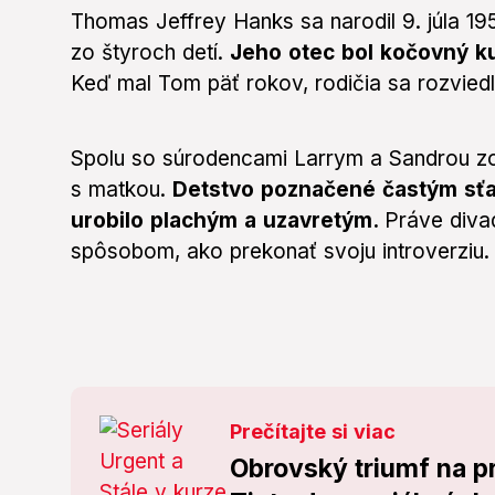
Thomas Jeffrey Hanks sa narodil 9. júla 19
zo štyroch detí.
Jeho otec bol kočovný ku
Keď mal Tom päť rokov, rodičia sa rozviedl
Spolu so súrodencami Larrym a Sandrou zos
s matkou.
Detstvo poznačené častým sťa
urobilo plachým a uzavretým.
Práve diva
spôsobom, ako prekonať svoju introverziu.
Prečítajte si viac
Obrovský triumf na 