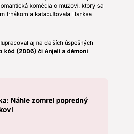
omantická komédia o mužovi, ktorý sa
ým trhákom a katapultovala Hanksa
pracoval aj na ďalších úspešných
o kód (2006) či Anjeli a démoni
ka: Náhle zomrel popredný
kov!