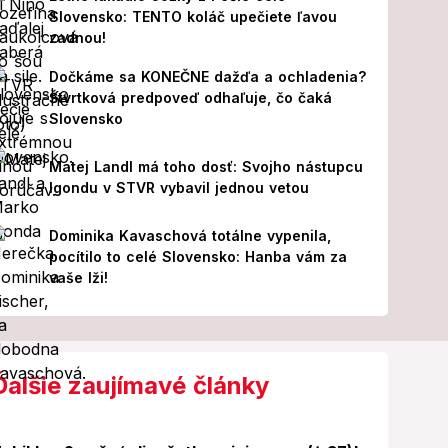
Slovensko: TENTO koláč upečiete ľavou
zadnou!
Dočkáme sa KONEČNE dažďa a ochladenia?
Štvrtková predpoveď odhaľuje, čo čaká
Slovensko
Matej Landl má toho dosť: Svojho nástupcu
Igondu v STVR vybavil jednou vetou
Dominika Kavaschová totálne vypenila,
pocítilo to celé Slovensko: Hanba vám za
vaše lži!
Ďalšie zaujímavé články