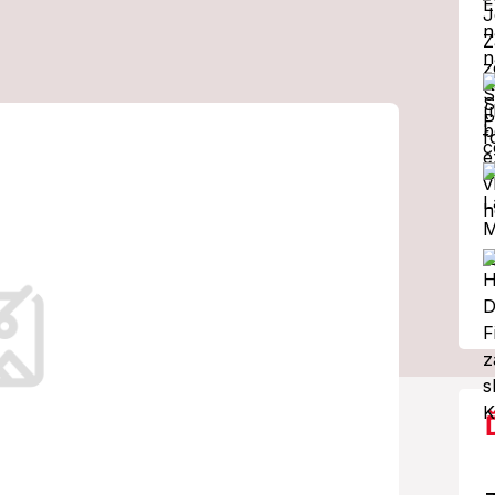
smevom Toma
rýva vážna
ľké trápenie so
identom je vzdialený príbuzný.