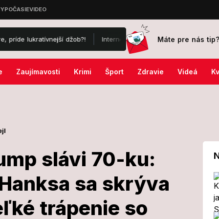
Máte pre nás tip
tívnejší džob?!
Internetom sa šíri výzva na hromadný vpád na územ
e
Zaujímavosti
Krimi
Šport
Zdravie
Videá
Kv
jl
ump slávi 70-ku:
N
Hanksa sa skrýva
rest Gump slávi
ľké trápenie so