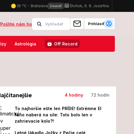
Prihlásiť
?
Pošlite nám ho
ie EÚ: Všetci sa tam uvidíme! Zverejnili presný deň
Extrémne ho
ízy
Astrológia
Off Record
ajčítanejšie
4 hodiny
72 hodín
To najhoršie ešte len PRÍDE! Extrémne El
Niño naberá na sile: Toto bolo len v
zahrievacie kolo?!
Letné lákadlo Jožky z Pečie celé