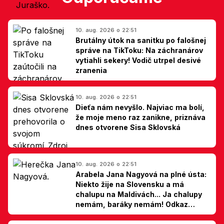
10. aug. 2026 o 22:51
Brutálny útok na sanitku po falošnej
správe na TikToku: Na záchranárov
vytiahli sekery! Vodič utrpel desivé
zranenia
10. aug. 2026 o 22:51
Dieťa nám nevyšlo. Najviac ma bolí,
že moje meno raz zanikne, priznáva
dnes otvorene Sisa Sklovská
10. aug. 2026 o 22:51
Arabela Jana Nagyová na plné ústa:
Niekto žije na Slovensku a má
chalupu na Maldivách... Ja chalupy
nemám, baráky nemám! Odkaz
Slovákom