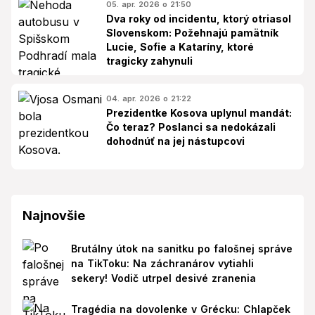
05. apr. 2026 o 21:50
Dva roky od incidentu, ktorý otriasol
Slovenskom: Požehnajú pamätník
Lucie, Sofie a Kataríny, ktoré
tragicky zahynuli
04. apr. 2026 o 21:22
Prezidentke Kosova uplynul mandát:
Čo teraz? Poslanci sa nedokázali
dohodnúť na jej nástupcovi
Najnovšie
Brutálny útok na sanitku po falošnej správe
na TikToku: Na záchranárov vytiahli
sekery! Vodič utrpel desivé zranenia
Tragédia na dovolenke v Grécku: Chlapček