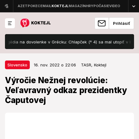
Prihlásiť
ia na dovolenke v Grécku: Chlapček († 4) sa mal utopiť v bazéne, kým 
16. nov. 2022 o 22:06
Slovensko
Slovensko
16. nov. 2022 o 22:06
TASR,
Koktejl
Výročie Nežnej revolúcie:
Výročie Nežnej revolúcie:
Veľavravný odkaz prezidentky
Veľavravný odkaz prezidentky
Čaputovej
Čaputovej
Vyžaduje zmenu.