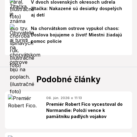
V dvoch slovenských okresoch udrela
žltačka: Nakazené sú desiatky dospelých
aj detí
Na chorvátskom ostrove vypukol chaos:
Doslova bojujeme o život! Miestni žiadajú
pomoc polície
Podobné články
06. jún. 2026 o 11:13
Premiér Robert Fico vycestoval do
Normandie: Položí vence k
pamätníku padlých vojakov