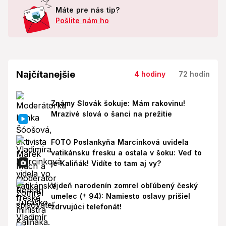
Máte pre nás tip?
Pošlite nám ho
Najčítanejšie
4 hodiny
72 hodín
Známy Slovák šokuje: Mám rakovinu!
Mrazivé slová o šanci na prežitie
FOTO Poslankyňa Marcinková uvidela
vatikánsku fresku a ostala v šoku: Veď to
je Kaliňák! Vidíte to tam aj vy?
V deň narodenín zomrel obľúbený český
umelec († 94): Namiesto oslavy prišiel
zdrvujúci telefonát!