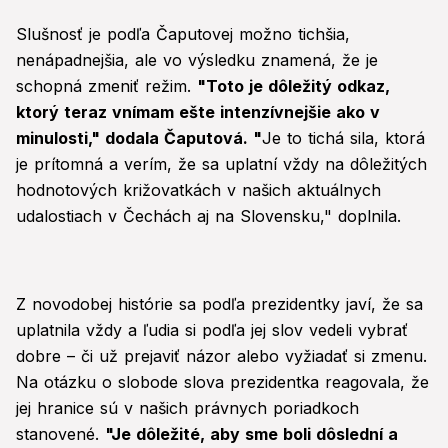
Slušnosť je podľa Čaputovej možno tichšia,
nenápadnejšia, ale vo výsledku znamená, že je
schopná zmeniť režim.
"Toto je dôležitý odkaz,
ktorý teraz vnímam ešte intenzívnejšie ako v
minulosti," dodala Čaputová. "
Je to tichá sila, ktorá
je prítomná a verím, že sa uplatní vždy na dôležitých
hodnotových križovatkách v našich aktuálnych
udalostiach v Čechách aj na Slovensku," doplnila.
Z novodobej histórie sa podľa prezidentky javí, že sa
uplatnila vždy a ľudia si podľa jej slov vedeli vybrať
dobre – či už prejaviť názor alebo vyžiadať si zmenu.
Na otázku o slobode slova prezidentka reagovala, že
jej hranice sú v našich právnych poriadkoch
stanovené.
"Je dôležité, aby sme boli dôslední a