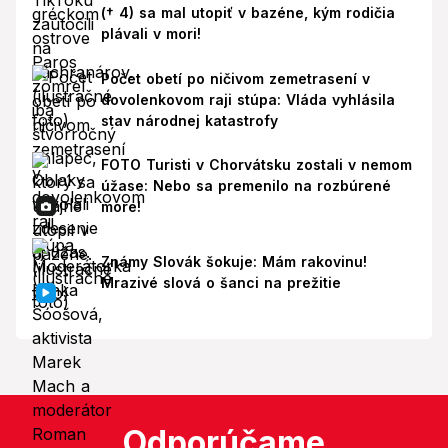
(† 4) sa mal utopiť v bazéne, kým rodičia
plávali v mori!
Počet obetí po ničivom zemetrasení v
dovolenkovom raji stúpa: Vláda vyhlásila
stav národnej katastrofy
FOTO Turisti v Chorvátsku zostali v nemom
úžase: Nebo sa premenilo na rozbúrené
more!
Známy Slovák šokuje: Mám rakovinu!
Mrazivé slová o šanci na prežitie
Odporúčame