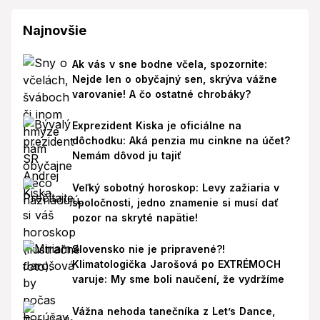
Najnovšie
Ak vás v sne bodne včela, spozornite:
Nejde len o obyčajný sen, skrýva vážne
varovanie! A čo ostatné chrobáky?
Exprezident Kiska je oficiálne na
dôchodku: Aká penzia mu cinkne na účet?
Nemám dôvod ju tajiť
Veľký sobotný horoskop: Levy zažiaria v
spoločnosti, jedno znamenie si musí dať
pozor na skryté napätie!
Slovensko nie je pripravené?!
Klimatologička Jarošová po EXTRÉMOCH
varuje: My sme boli naučení, že vydržíme
Vážna nehoda tanečníka z Let’s Dance,