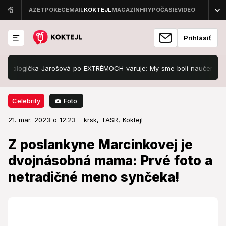
Prihlásiť
logička Jarošová po EXTRÉMOCH varuje: My sme boli naučení, že vydrž
Foto
Celebrity
21. mar. 2023 o 12:23
Celebrity
21. mar. 2023 o 12:23
Z poslankyne Marcinkovej je
krsk,
TASR,
Koktejl
dvojnásobná mama: Prvé foto a
Z poslankyne Marcinkovej je
netradičné meno synčeka!
dvojnásobná mama: Prvé foto a
netradičné meno synčeka!
Známa poslankyňa oznámila krásnu novinku.