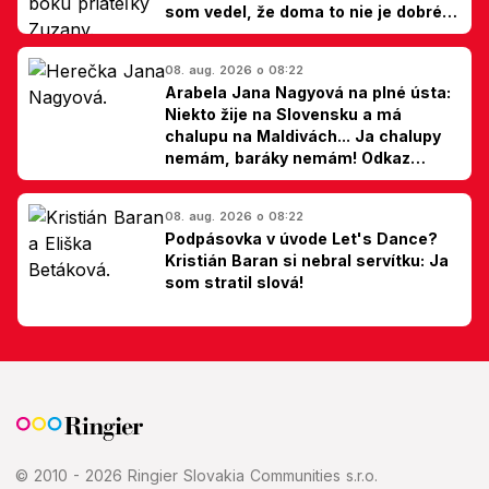
som vedel, že doma to nie je dobré,
hovorí Milan Ondrík
08. aug. 2026 o 08:22
Arabela Jana Nagyová na plné ústa:
Niekto žije na Slovensku a má
chalupu na Maldivách... Ja chalupy
nemám, baráky nemám! Odkaz
Slovákom
08. aug. 2026 o 08:22
Podpásovka v úvode Let's Dance?
Kristián Baran si nebral servítku: Ja
som stratil slová!
© 2010 - 2026 Ringier Slovakia Communities s.r.o.