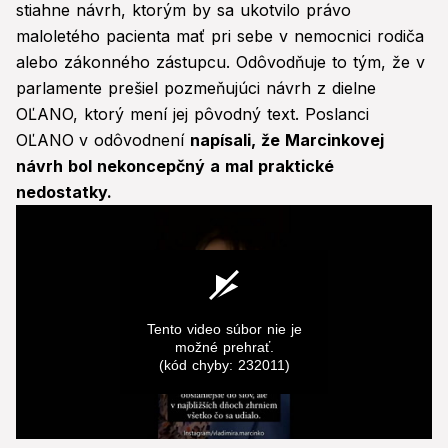
stiahne návrh, ktorým by sa ukotvilo právo
maloletého pacienta mať pri sebe v nemocnici rodiča
alebo zákonného zástupcu. Odôvodňuje to tým, že v
parlamente prešiel pozmeňujúci návrh z dielne
OĽANO, ktorý mení jej pôvodný text. Poslanci
OĽANO
v odôvodnení
napísali, že Marcinkovej
návrh bol nekoncepčný a mal praktické
nedostatky.
Tento video súbor nie je
možné prehrať.
(kód chyby: 232011)
0