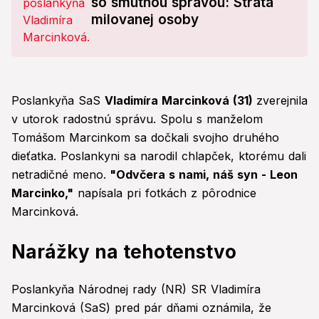
so smutnou správou: Strata
milovanej osoby
Poslankyňa SaS
Vladimíra Marcinková (31)
zverejnila
v utorok radostnú správu. Spolu s manželom
Tomášom Marcinkom sa dočkali svojho druhého
dieťatka. Poslankyni sa narodil chlapček, ktorému dali
netradičné meno.
"Odvčera s nami, náš syn - Leon
Marcinko,"
napísala pri fotkách z pôrodnice
Marcinková.
Narážky na tehotenstvo
Poslankyňa Národnej rady (NR) SR Vladimíra
Marcinková (SaS) pred pár dňami oznámila, že