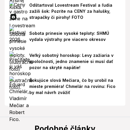
Odštartoval Lovestream Festival a ľudia
zažili šok: Pozrite na CENY za halušky,
strapačky či pirohy! FOTO
Sobota prinesie vysoké teploty: SHMÚ
vydala výstrahy pre viacero okresov
Veľký sobotný horoskop: Levy zažiaria v
spoločnosti, jedno znamenie si musí dať
pozor na skryté napätie!
Šokujúce slová Mečiara, čo by urobil na
mieste premiéra! Chmelár na rovinu: Fico
by mal návrh zvážiť
Podobné články