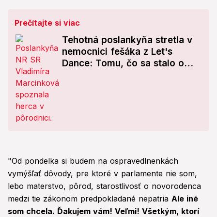
Prečítajte si viac
Tehotná poslankyňa stretla v
nemocnici fešáka z Let's
Dance: Tomu, čo sa stalo o
pár dní, nemohla uveriť!
"Od pondelka si budem na ospravedlnenkách
vymýšľať dôvody, pre ktoré v parlamente nie som,
lebo materstvo, pôrod, starostlivosť o novorodenca
medzi tie zákonom predpokladané nepatria
Ale iné
som chcela. Ďakujem vám! Veľmi! Všetkým, ktorí