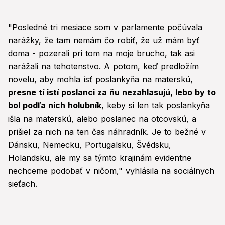
seconds
of
0
"Posledné tri mesiace som v parlamente počúvala
seconds
narážky, že tam nemám čo robiť, že už mám byť
doma - pozerali pri tom na moje brucho, tak asi
narážali na tehotenstvo. A potom, keď predložím
novelu, aby mohla ísť poslankyňa na materskú,
presne tí istí poslanci za ňu nezahlasujú, lebo by to
bol podľa nich holubník
, keby si len tak poslankyňa
išla na materskú, alebo poslanec na otcovskú, a
prišiel za nich na ten čas náhradník. Je to bežné v
Dánsku, Nemecku, Portugalsku, Švédsku,
Holandsku, ale my sa týmto krajinám evidentne
nechceme podobať v ničom," vyhlásila na sociálnych
sieťach.