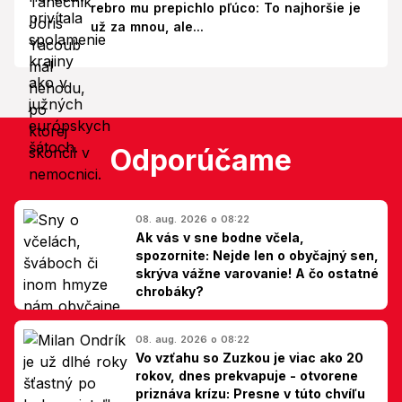
rebro mu prepichlo pľúco: To najhoršie je
už za mnou, ale...
Odporúčame
08. aug. 2026 o 08:22
Ak vás v sne bodne včela,
spozornite: Nejde len o obyčajný sen,
skrýva vážne varovanie! A čo ostatné
chrobáky?
08. aug. 2026 o 08:22
Vo vzťahu so Zuzkou je viac ako 20
rokov, dnes prekvapuje - otvorene
priznáva krízu: Presne v túto chvíľu