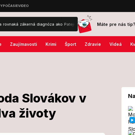
Máte pre nás tip
zákerná diagnóza ako Patejdla!
Zúfalý boj o život Slováka († 76) 
e
Zaujímavosti
Krimi
Šport
Zdravie
Videá
Kv
hoda Slovákov v
Na
dva životy
ká nehoda