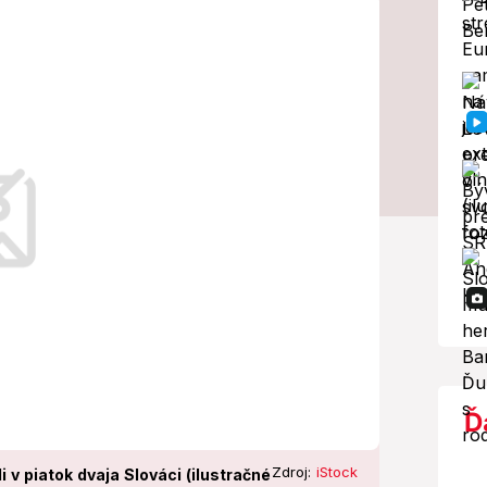
hraničí:
ivoty
aby dodržiavali dopravné predpisy.
Ď
Zdroj:
iStock
 v piatok dvaja Slováci (ilustračné