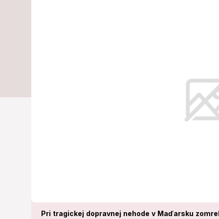
Slovákov v za
Vyhasli dva ž
Ministerstvo apeluje na vodičov, 
Pri tragickej dopravnej nehode v Maďarsku zomreli