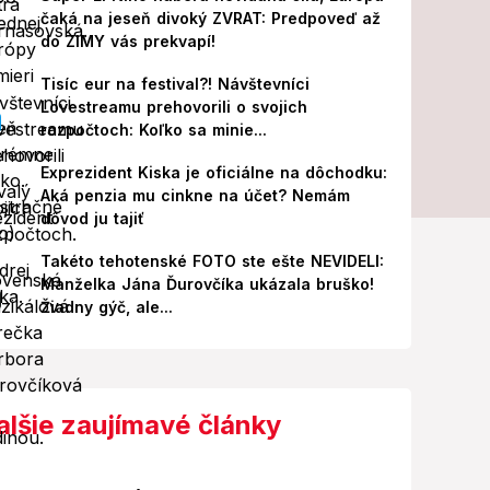
čaká na jeseň divoký ZVRAT: Predpoveď až
do ZIMY vás prekvapí!
Tisíc eur na festival?! Návštevníci
Lovestreamu prehovorili o svojich
rozpočtoch: Koľko sa minie...
Exprezident Kiska je oficiálne na dôchodku:
Aká penzia mu cinkne na účet? Nemám
dôvod ju tajiť
Takéto tehotenské FOTO ste ešte NEVIDELI:
Manželka Jána Ďurovčíka ukázala bruško!
Žiadny gýč, ale...
alšie zaujímavé články
Foto