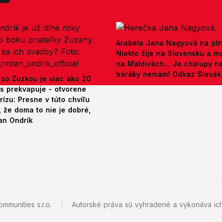
Arabela Jana Nagyová na pln
Niekto žije na Slovensku a m
na Maldivách... Ja chalupy 
baráky nemám! Odkaz Slová
 so Zuzkou je viac ako 20
es prekvapuje - otvorene
rízu: Presne v túto chvíľu
 že doma to nie je dobré,
an Ondrík
mmunities s.r.o.
Autorské práva sú vyhradené a vykonáva ich