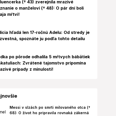
fluencerka († 43) zverejnila mrazivé
iznanie o manželovi († 48): O pár dní boli
aja mŕtvi!
lícia hľadá len 17-ročnú Adelu: Od stredy je
zvestná, spoznáte ju podľa tohto detailu
dka po pôrode odhalila 5 mŕtvych bábätiek
škatuliach: Zvrátené tajomstvo pripomína
azivé prípady z minulosti!
jnovšie
Messi v slzách po smrti milovaného otca (†
68): O život ho pripravila rovnaká zákerná