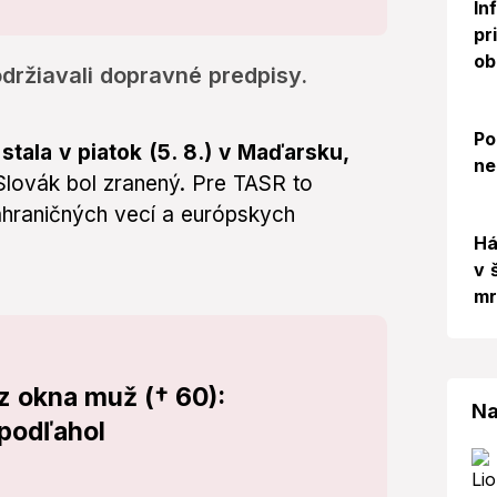
In
pr
ob
održiavali dopravné predpisy.
Po
stala v piatok (5. 8.) v Maďarsku,
ne
Slovák bol zranený. Pre TASR to
ahraničných vecí a európskych
Há
v 
mr
 z okna muž († 60):
Na
podľahol