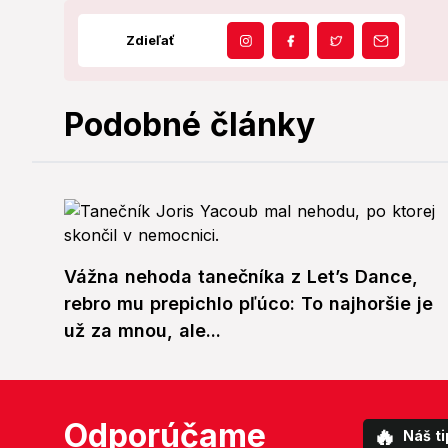
Zdieľať
Podobné články
Vážna nehoda tanečníka z Let’s Dance,
rebro mu prepichlo pľúco: To najhoršie je
už za mnou, ale...
Odporúčame
🔥
Náš ti