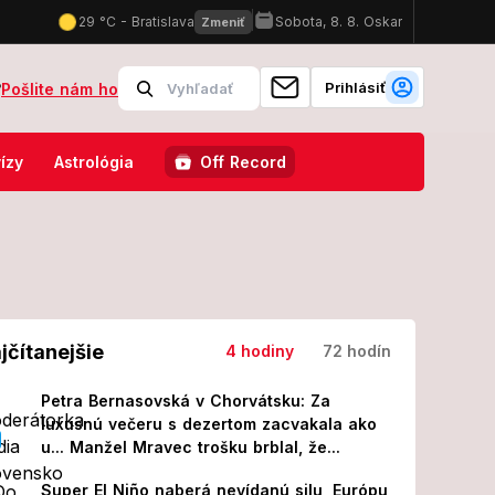
Prihlásiť
?
Pošlite nám ho
v Tatrách: Dráma na turistickom chodníku mala ten najhorší koniec!
ízy
Astrológia
Off Record
jčítanejšie
4 hodiny
72 hodín
Petra Bernasovská v Chorvátsku: Za
luxusnú večeru s dezertom zacvakala ako
u... Manžel Mravec trošku brblal, že...
Super El Niño naberá nevídanú silu, Európu