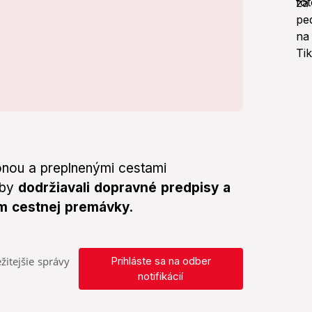
ónou a preplnenými cestami
aby
dodržiavali dopravné predpisy a
om cestnej premávky.
žitejšie správy
Prihláste sa na odber
notifikácií