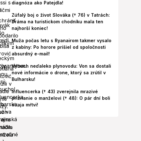
diagnóza ako Patejdla!
Zúfalý boj o život Slováka († 76) v Tatrách:
Dráma na turistickom chodníku mala ten
najhorší koniec!
Muža počas letu s Ryanairom takmer vysalo
z kabíny: Po horore prišiel od spoločnosti
absurdný e-mail!
Výbuch neďaleko plynovodu: Von sa dostali
nové informácie o drone, ktorý sa zrútil v
Bulharsku!
Influencerka († 43) zverejnila mrazivé
priznanie o manželovi († 48): O pár dní boli
obaja mŕtvi!