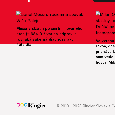
Messi v slzách po smrti milovaného
otca († 68): O život ho pripravila
rovnaká zákerná diagnóza ako
Vo vzťahu
Patejdla!
rokov, dn
priznáva k
som vedel,
hovorí Mil
© 2010 - 2026 Ringier Slovakia Co