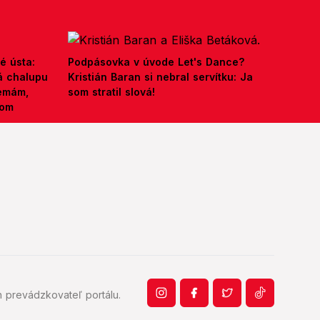
é ústa:
Podpásovka v úvode Let's Dance?
á chalupu
Kristián Baran si nebral servítku: Ja
nemám,
som stratil slová!
kom
 prevádzkovateľ portálu.