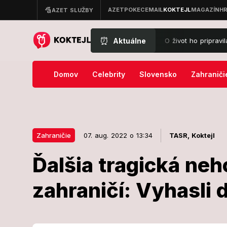
⏰
Aktuálne
slzách po smrti milovaného otca († 68): O život ho pripravila rovnaká 
Domov
Celebrity
Slovensko
Zahraniči
Zahraničie
07. aug. 2022 o 13:34
TASR,
Koktejl
Ďalšia tragická ne
07. aug. 2022 o 13:34
Zahraničie
zahraničí: Vyhasli 
Ďalšia tragic