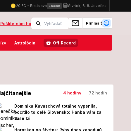
Prihlásiť
?
Pošlite nám ho
nechodili, zrazu dneska Slovensko nechodí! My sme to pole vyprázdnili
ízy
Astrológia
Off Record
ajčítanejšie
4 hodiny
72 hodín
Dominika Kavaschová totálne vypenila,
pocítilo to celé Slovensko: Hanba vám za
vaše lži!
Horoskop na štvrtok: Ryby dnes zabodujú