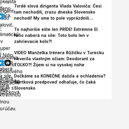
Tvrdé slová dirigenta Vlada Valoviča: Česi
tam nechodili, zrazu dneska Slovensko
nechodí! My sme to pole vyprázdnili
zbytočne
To najhoršie ešte len PRÍDE! Extrémne El
Niño naberá na sile: Toto bolo len v
zahrievacie kolo?!
VIDEO Manželka trénera Růžičku v Turecku
neverila vlastným očiam: Deodorant za
TOĽKO?! Žijem si na vysokej nohe
Dočkáme sa KONEČNE dažďa a ochladenia?
Štvrtková predpoveď odhaľuje, čo čaká
Slovensko