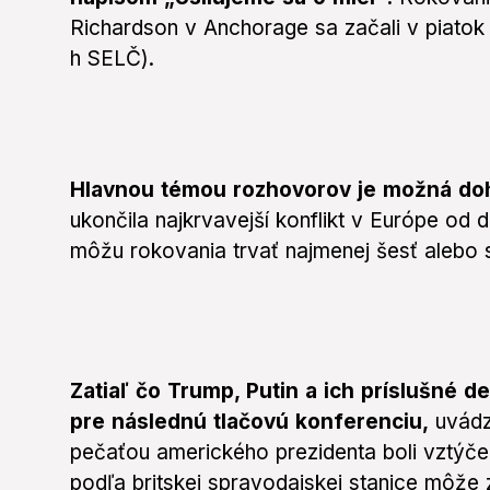
Richardson v Anchorage sa začali v piatok 
h SELČ).
Hlavnou témou rozhovorov je možná doh
ukončila najkrvavejší konflikt v Európe od 
môžu rokovania trvať najmenej šesť alebo 
Zatiaľ čo Trump, Putin a ich príslušné d
pre následnú tlačovú konferenciu,
uvádz
pečaťou amerického prezidenta boli vztýčen
podľa britskej spravodajskej stanice môže