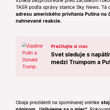
vznikla bezprostredne pred začiatkom roko
TASR podľa správy stanice Sky News. Tá 
adresu amerického privítania Putina na
nahnevané reakcie.
Prečítajte si viac
Svet sleduje s napät
medzi Trumpom a Puti
Obaja prezidenti na spomínanej snímke
stoj
nápisom „Usilujeme sa o mier“.
Rokovania