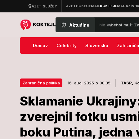
⏰
Aktuálne
a cyklotrase! Pred Zdena Cháru náhle vybehol muž: Zasahovala záchr
Domov
Celebrity
Slovensko
Zahraniči
Zahraničná politika
16. aug. 2025 o 00:35
TASR,
Ko
Sklamanie Ukrajiny
16. aug. 2025 o 00:35
Zahraničná politika
zverejnil fotku us
Sklamanie Ukr
boku Putina, jedna