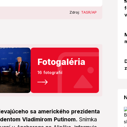
N
f
Zdroj:
TASR/AP
v
M
m
Fotogaléria
D
z
16 fotografií
N
evajúceho sa amerického prezidenta
identom Vladimirom Putinom.
Snímka