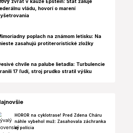
ový zvrat v kauze Epstein: Štát žaluje
ederálnu vládu, hovorí o marení
yšetrovania
Foto
imoriadny poplach na známom letisku: Na
ieste zasahujú protiteroristické zložky
esivé chvíle na palube lietadla: Turbulencie
ranili 17 ľudí, stroj prudko stratil výšku
ajnovšie
HOROR na cyklotrase! Pred Zdena Cháru
náhle vybehol muž: Zasahovala záchranka
aj polícia