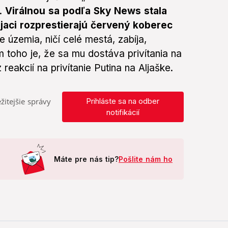
a.
Virálnou sa podľa Sky News stala
vojaci rozprestierajú červený koberec
e územia, ničí celé mestá, zabíja,
 toho je, že sa mu dostáva privítania na
reakcií na privítanie Putina na Aljaške.
žitejšie správy
Prihláste sa na odber
notifikácií
Máte pre nás tip?
Pošlite nám ho