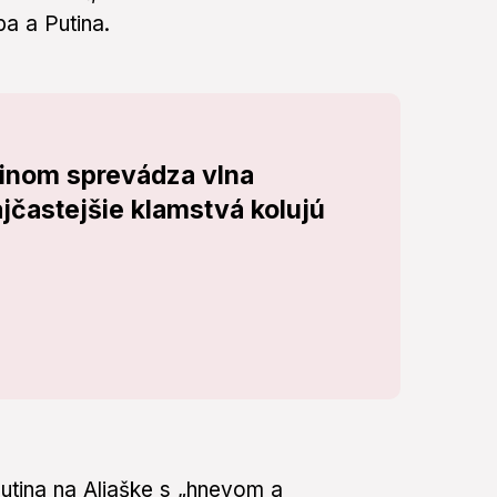
a a Putina.
inom sprevádza vlna
jčastejšie klamstvá kolujú
Putina na Aljaške s „hnevom a