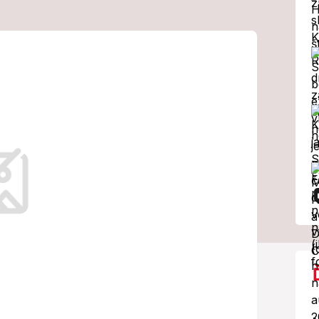
 fotku
rumpa po boku
 vec zaráža!