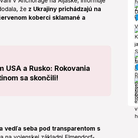
vaní v Anchorage na Aljaške, informuje
dodala, že
z Ukrajiny prichádzajú na
 červenom koberci sklamané a
ím USA a Rusko: Rokovania
nom sa skončili!
a vedľa seba pod transparentom s
 na vojenskej základni Elmendorf-