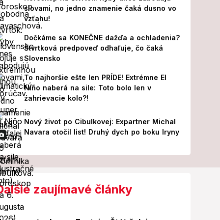
slovami, no jedno znamenie čaká dusno vo
vzťahu!
Dočkáme sa KONEČNE dažďa a ochladenia?
Štvrtková predpoveď odhaľuje, čo čaká
Slovensko
To najhoršie ešte len PRÍDE! Extrémne El
Niño naberá na sile: Toto bolo len v
zahrievacie kolo?!
Nový život po Cibulkovej: Expartner Michal
Navara otočil list! Druhý dych po boku Iryny
Ďalšie zaujímavé články