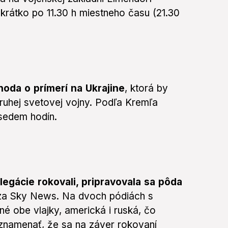
krátko po 11.30 h miestneho času (21.30
oda o prímerí na Ukrajine
, ktorá by
druhej svetovej vojny. Podľa Kremľa
sedem hodín.
elegácie rokovali, pripravovala sa pôda
a Sky News. Na dvoch pódiách s
é obe vlajky, americká i ruská, čo
 znamenať, že sa na záver rokovaní