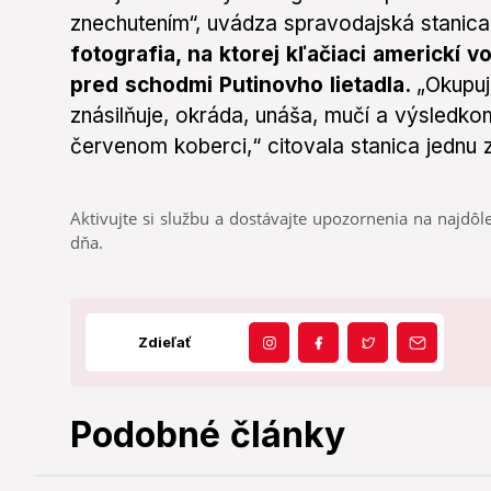
znechutením“, uvádza spravodajská stanic
fotografia, na ktorej kľačiaci americkí 
pred schodmi Putinovho lietadla.
„Okupuj
znásilňuje, okráda, unáša, mučí a výsledkom
červenom koberci,“ citovala stanica jednu z 
Aktivujte si službu a dostávajte upozornenia na najdôle
dňa.
Zdieľať
Podobné články