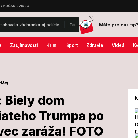
Máte pre nás tip
anka aj polícia
Tvrdé slová dirigenta Vlada Valoviča: Česi tam 
e
Zaujímavosti
Krimi
Šport
Zdravie
Videá
Kv
ktejl
: Biely dom
N
miateho Trumpa po
ajiny: Biely
 vec zaráža! FOTO