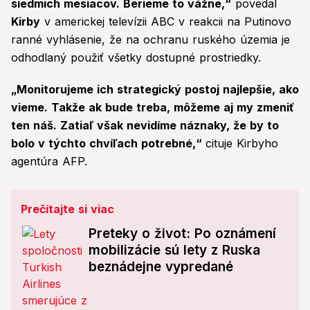
siedmich mesiacov. Berieme to vážne,“
povedal
Kirby
v americkej televízii ABC v reakcii na Putinovo
ranné vyhlásenie, že na ochranu ruského územia je
odhodlaný použiť všetky dostupné prostriedky.
„Monitorujeme ich strategický postoj najlepšie, ako
vieme. Takže ak bude treba, môžeme aj my zmeniť
ten náš. Zatiaľ však nevidíme náznaky, že by to
bolo v týchto chvíľach potrebné,“
cituje Kirbyho
agentúra AFP.
Prečítajte si viac
Preteky o život: Po oznámení
mobilizácie sú lety z Ruska
beznádejne vypredané