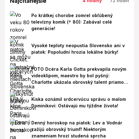
Najčítanejšie
4 hodiny
72 hodín
Po krátkej chorobe zomrel obľúbený
televízny komik († 80): Zabával celé
generácie!
Vysoké teploty neopustia Slovensko ani v
piatok: Popoludní hrozia lokálne búrky!
FOTO Dcéra Karla Gotta prekvapila novým
videoklipom, maestro by bol pyšný:
Charlotte ukázala obrovský talent priamo v
Paríži!
Kiska oznámil srdcervúcu správu o malom
Dominikovi: Ostávajú mu týždne života!
Denný horoskop na piatok: Lev a Vodnár
zažijú obrovský triumf! Niektorým
znameniam hrozí studená sprcha