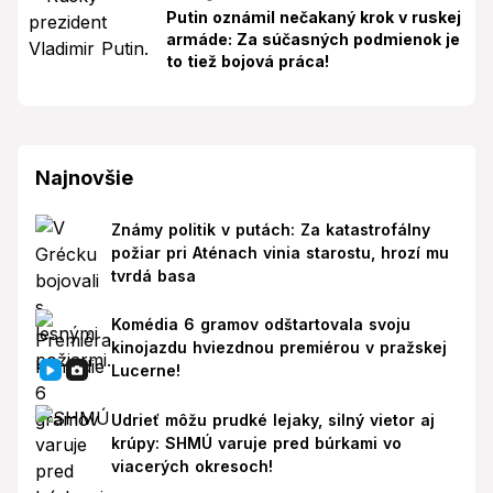
Putin oznámil nečakaný krok v ruskej
armáde: Za súčasných podmienok je
to tiež bojová práca!
Najnovšie
Známy politik v putách: Za katastrofálny
požiar pri Aténach vinia starostu, hrozí mu
tvrdá basa
Komédia 6 gramov odštartovala svoju
kinojazdu hviezdnou premiérou v pražskej
Lucerne!
Udrieť môžu prudké lejaky, silný vietor aj
krúpy: SHMÚ varuje pred búrkami vo
viacerých okresoch!