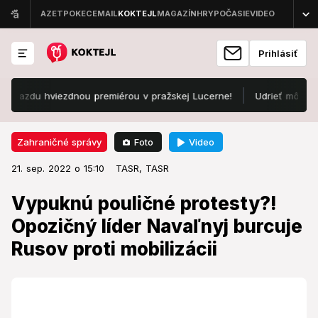
Prihlásiť
du hviezdnou premiérou v pražskej Lucerne!
Udrieť môžu prudké le
Foto
Video
Zahraničné správy
21. sep. 2022 o 15:10
Zahraničné správy
21. sep. 2022 o 15:10
Vypuknú pouličné protesty?!
TASR,
TASR
Opozičný líder Navaľnyj burcuje
Vypuknú pouličné protesty?!
Rusov proti mobilizácii
Opozičný líder Navaľnyj burcuje
Rusov proti mobilizácii
Protivojnové skupiny v Rusku zvolali ľudí na pouličné
protesty proti príkazu na mobilizáciu.