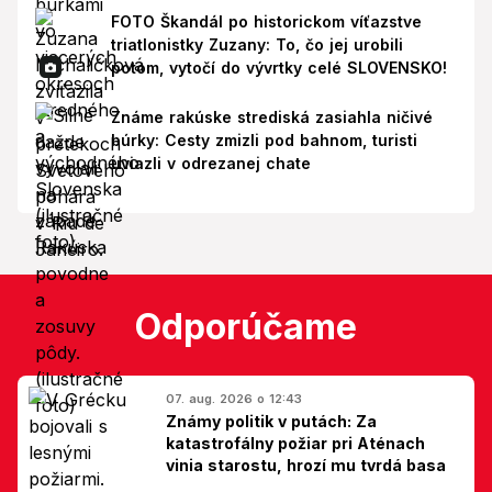
FOTO Škandál po historickom víťazstve
triatlonistky Zuzany: To, čo jej urobili
potom, vytočí do vývrtky celé SLOVENSKO!
Známe rakúske strediská zasiahla ničivé
búrky: Cesty zmizli pod bahnom, turisti
uviazli v odrezanej chate
Odporúčame
07. aug. 2026 o 12:43
Známy politik v putách: Za
katastrofálny požiar pri Aténach
vinia starostu, hrozí mu tvrdá basa