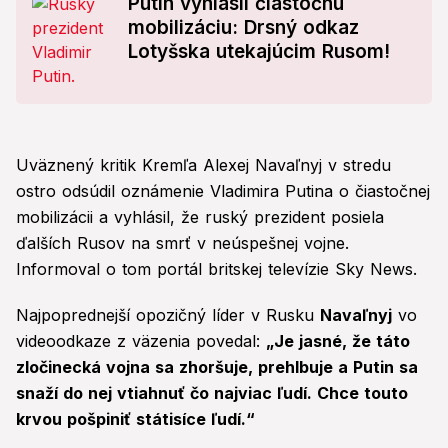
Putin vyhlásil čiastočnú
mobilizáciu: Drsný odkaz
Lotyšska utekajúcim Rusom!
Uväznený kritik Kremľa Alexej Navaľnyj v stredu
ostro odsúdil oznámenie Vladimira Putina o čiastočnej
mobilizácii a vyhlásil, že ruský prezident posiela
ďalších Rusov na smrť v neúspešnej vojne.
Informoval o tom portál britskej televízie Sky News.
Najpoprednejší opozičný líder v Rusku
Navaľnyj
vo
videoodkaze z väzenia povedal:
„Je jasné, že táto
zločinecká vojna sa zhoršuje, prehlbuje a Putin sa
snaží do nej vtiahnuť čo najviac ľudí. Chce touto
krvou pošpiniť státisíce ľudí.“