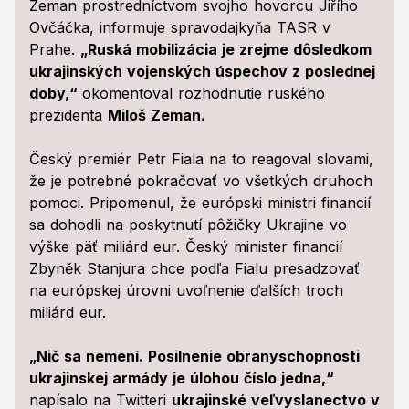
Zeman prostredníctvom svojho hovorcu Jiřího
Ovčáčka, informuje spravodajkyňa TASR v
Prahe.
„Ruská mobilizácia je zrejme dôsledkom
ukrajinských vojenských úspechov z poslednej
doby,“
okomentoval rozhodnutie ruského
prezidenta
Miloš Zeman.
Český premiér Petr Fiala na to reagoval slovami,
že je potrebné pokračovať vo všetkých druhoch
pomoci. Pripomenul, že európski ministri financií
sa dohodli na poskytnutí pôžičky Ukrajine vo
výške päť miliárd eur. Český minister financií
Zbyněk Stanjura chce podľa Fialu presadzovať
na európskej úrovni uvoľnenie ďalších troch
miliárd eur.
„Nič sa nemení. Posilnenie obranyschopnosti
ukrajinskej armády je úlohou číslo jedna,“
napísalo na Twitteri
ukrajinské veľvyslanectvo v