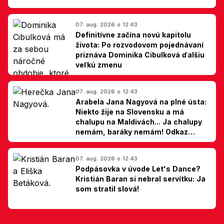
07. aug. 2026 o 12:43
Definitívne začína novú kapitolu
života: Po rozvodovom pojednávaní
priznáva Dominika Cibulková ďalšiu
veľkú zmenu
07. aug. 2026 o 12:43
Arabela Jana Nagyová na plné ústa:
Niekto žije na Slovensku a má
chalupu na Maldivách... Ja chalupy
nemám, baráky nemám! Odkaz
Slovákom
07. aug. 2026 o 12:43
Podpásovka v úvode Let's Dance?
Kristián Baran si nebral servítku: Ja
som stratil slová!