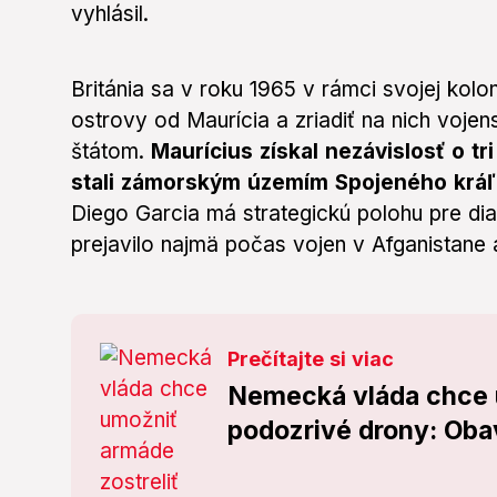
vyhlásil.
Británia sa v roku 1965 v rámci svojej kolo
ostrovy od Maurícia a zriadiť na nich voje
štátom.
Maurícius získal nezávislosť o t
stali zámorským územím Spojeného kráľ
Diego Garcia má strategickú polohu pre di
prejavilo najmä počas vojen v Afganistane a
Prečítajte si viac
Nemecká vláda chce u
podozrivé drony: Obav