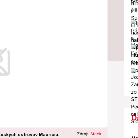
vou Trumpa: O
dministratívy dohodu kritizovali.
Ď
Zdroj:
iStock
oských ostrovov Mauríciu.