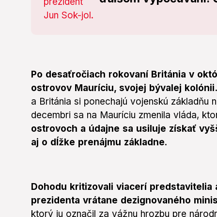
Po desaťročiach rokovaní Británia v okt
ostrovov Mauríciu, svojej bývalej kolónii
a Británia si ponechajú vojenskú základňu
decembri sa na Mauríciu zmenila vláda, kto
ostrovoch a údajne sa usiluje získať vy
aj o dĺžke prenájmu základne
.
Dohodu kritizovali viacerí predstaviteli
prezidenta vrátane dezignovaného minis
ktorý ju označil za vážnu hrozbu pre náro