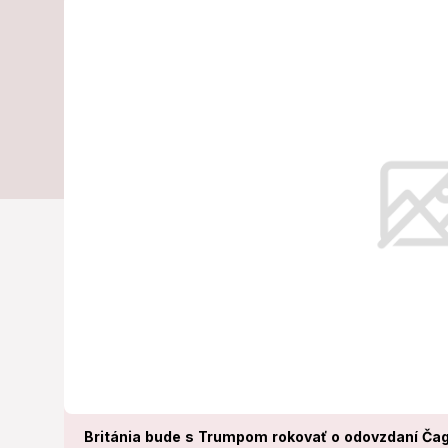
administratí
čo ide?
Predstavitelia Trumpovej budúcej a
Británia bude s Trumpom rokovať o odovzdaní Čag