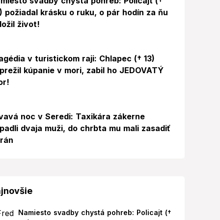
miesto svadby chystá pohreb: Policajt (†
) požiadal krásku o ruku, o pár hodín za ňu
ložil život!
agédia v turistickom raji: Chlapec († 13)
prežil kúpanie v mori, zabil ho JEDOVATÝ
or!
vavá noc v Seredi: Taxikára zákerne
padli dvaja muži, do chrbta mu mali zasadiť
 rán
jnovšie
Namiesto svadby chystá pohreb: Policajt (†