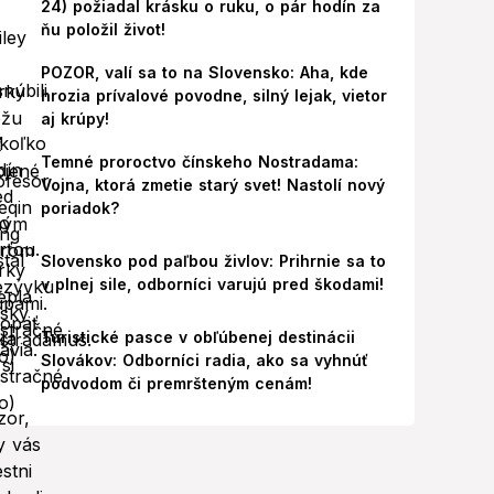
24) požiadal krásku o ruku, o pár hodín za
ňu položil život!
POZOR, valí sa to na Slovensko: Aha, kde
hrozia prívalové povodne, silný lejak, vietor
aj krúpy!
Temné proroctvo čínskeho Nostradama:
Vojna, ktorá zmetie starý svet! Nastolí nový
poriadok?
Slovensko pod paľbou živlov: Prihrnie sa to
v plnej sile, odborníci varujú pred škodami!
Turistické pasce v obľúbenej destinácii
Slovákov: Odborníci radia, ako sa vyhnúť
podvodom či premršteným cenám!