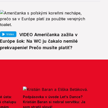
VIDEO Američanka zažila v
Video
Európe šok: Na WC ju čakalo nemilé
prekvapenie! Prečo musíte platiť?
é ústa:
Podpásovka v úvode Let's Dance?
á chalupu
Kristián Baran si nebral servítku: Ja
nemám,
som stratil slová!