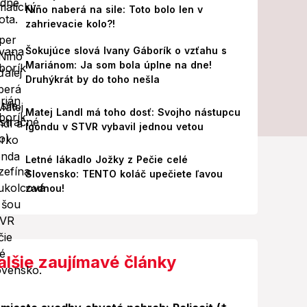
Niño naberá na sile: Toto bolo len v
zahrievacie kolo?!
Šokujúce slová Ivany Gáborík o vzťahu s
Mariánom: Ja som bola úplne na dne!
Druhýkrát by do toho nešla
Matej Landl má toho dosť: Svojho nástupcu
Igondu v STVR vybavil jednou vetou
Letné lákadlo Jožky z Pečie celé
Slovensko: TENTO koláč upečiete ľavou
zadnou!
alšie zaujímavé články