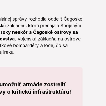
niálnej správy rozhodla oddeliť Čagoské
nskú základňu, ktorú prenajala Spojeným
ri roky neskôr a Čagoské ostrovy sa
ovstva.
Vojenská základňa na ostrove
aľkové bombardéry a lode, čo sa
 Iraku.
možniť armáde zostreliť
y o kritickú infraštruktúru!