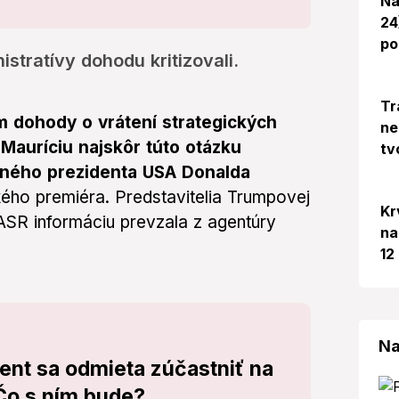
Na
24
po
stratívy dohodu kritizovali.
Tr
 dohody o vrátení strategických
ne
auríciu najskôr túto otázku
tv
eného prezidenta USA Donalda
kého premiéra. Predstavitelia Trumpovej
Kr
TASR informáciu prevzala z agentúry
na
12
Na
nt sa odmieta zúčastniť na
Čo s ním bude?