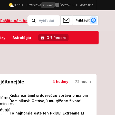
Prihlásiť
?
Pošlite nám ho
de hrozia prívalové povodne, silný lejak, vietor aj krúpy!
Temné p
ízy
Astrológia
Off Record
jčítanejšie
4 hodiny
72 hodín
Kiska oznámil srdcervúcu správu o malom
Dominikovi: Ostávajú mu týždne života!
To najhoršie ešte len PRÍDE! Extrémne El