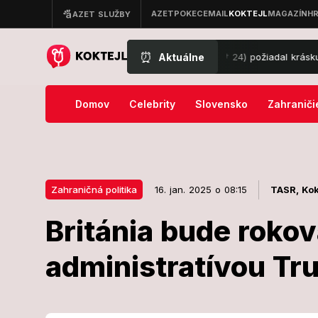
⏰
Aktuálne
sto svadby chystá pohreb: Policajt († 24) požiadal krásku o ruku, o pá
Domov
Celebrity
Slovensko
Zahraniči
Zahraničná politika
16. jan. 2025 o 08:15
TASR,
Kok
Británia bude rokov
16. jan. 2025 o 08:15
Zahraničná politika
administratívou Tr
Británia bude