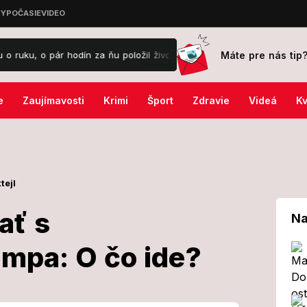
Máte pre nás tip
r hodín za ňu položil život!
POZOR, valí sa to na Slovensko: Aha, k
e
Zaujímavosti
Krimi
Šport
Zdravie
Videá
Kv
tejl
ať s
Na
umpa: O čo ide?
 rokovať s