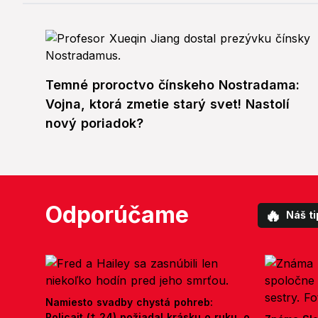
Temné proroctvo čínskeho Nostradama:
Vojna, ktorá zmetie starý svet! Nastolí
nový poriadok?
Odporúčame
🔥
Náš ti
Namiesto svadby chystá pohreb:
Policajt († 24) požiadal krásku o ruku, o