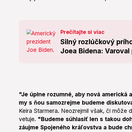
Prečítajte si viac
Silný rozlúčkový prí
Joea Bidena: Varoval 
"Je úplne rozumné, aby nová americká ad
my s ňou samozrejme budeme diskutova
Keira Starmera. Neozrejmil však, či môže 
vetuje.
"Budeme súhlasiť len s takou do
záujme Spojeného kráľovstva a bude ch