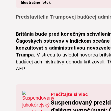
(ilustračné foto).
Predstavitelia Trumpovej budúcej admini
Británia bude pred konečným schválením
Čagoských ostrovov v Indickom oceáne M
konzultovať s administratívou novozvol
Trumpa.
V stredu to uviedol hovorca brits
budúcej administratívy dohodu kritizovali. 
AFP.
Prečítajte si viac
Suspendovaný prezide
ďalšom vypočúvaní: 