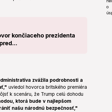
hovor končiaceho prezidenta
pred...
ministratíva zvážila podrobnosti a
ť,"
uviedol hovorca britského premiéra
dôjsť k scenáru, že Trump celú dohodu
hodou, ktorá bude v najlepšom
rániť našu národnú bezpečnosť,"