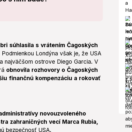
óbri súhlasila s vrátením Čagoských
.
Podmienkou Londýna však je, že USA
 na najväčšom ostrove Diego Garcia. V
rá
obnovila rozhovory o Čagoských
ššiu finančnú kompenzáciu a rokovať
a administratívy novouzvoleného
tra zahraničných vecí Marca Rubia,
dnú bezpečnosť USA.