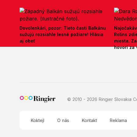
Dovolenkári, pozor: Tieto časti Balkánu
Najočakáv
sužujú rozsiahle lesné požiare! Hlásia
Rolins zd
aj obeť
miesta. Z
hovorí za 
© 2010 - 2026 Ringier Slovakia Co
Koktejl
O nás
Kontakt
Reklama