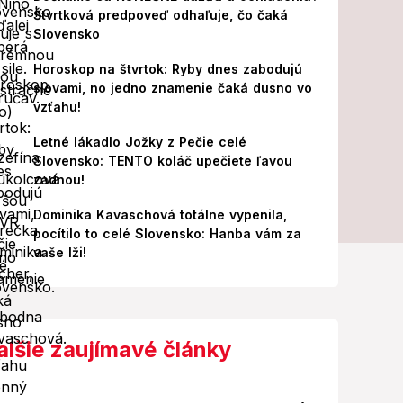
Štvrtková predpoveď odhaľuje, čo čaká
Slovensko
Horoskop na štvrtok: Ryby dnes zabodujú
slovami, no jedno znamenie čaká dusno vo
vzťahu!
Letné lákadlo Jožky z Pečie celé
Slovensko: TENTO koláč upečiete ľavou
zadnou!
Dominika Kavaschová totálne vypenila,
pocítilo to celé Slovensko: Hanba vám za
vaše lži!
alšie zaujímavé články