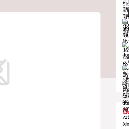
podozrenia z
 Je známy
su!
Ď