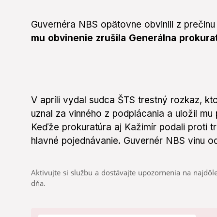
Guvernéra NBS opätovne obvinili z prečinu 
mu obvinenie zrušila Generálna prokurat
V apríli vydal sudca ŠTS trestný rozkaz, k
uznal za vinného z podplácania a uložil mu
Keďže prokuratúra aj Kažimír podali proti 
hlavné pojednávanie. Guvernér NBS vinu o
Aktivujte si službu a dostávajte upozornenia na najdôle
dňa.