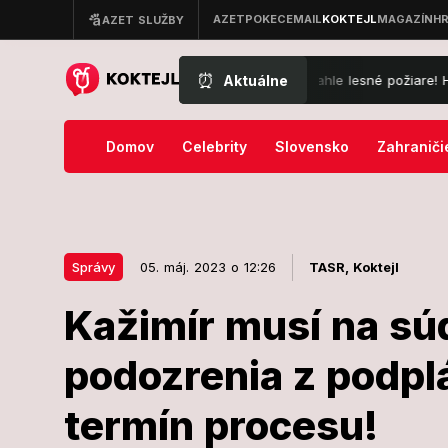
⏰
Aktuálne
i, pozor: Tieto časti Balkánu sužujú rozsiahle lesné požiare! Hlásia aj
Domov
Celebrity
Slovensko
Zahraniči
Správy
05. máj. 2023 o 12:26
TASR,
Koktejl
Kažimír musí na sú
05. máj. 2023 o 12:26
Správy
podozrenia z podpl
Kažimír musí
termín procesu!