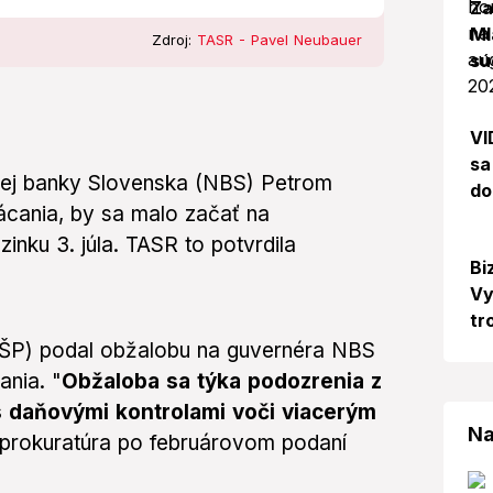
Za
Ml
Zdroj:
TASR - Pavel Neubauer
sú
VI
sa
ej banky Slovenska (NBS) Petrom
do
ácania, by sa malo začať na
nku 3. júla. TASR to potvrdila
Bi
Vy
tr
(ÚŠP) podal obžalobu na guvernéra NBS
ania. "
Obžaloba sa týka podozrenia z
 s daňovými kontrolami voči viacerým
Na
a prokuratúra po februárovom podaní