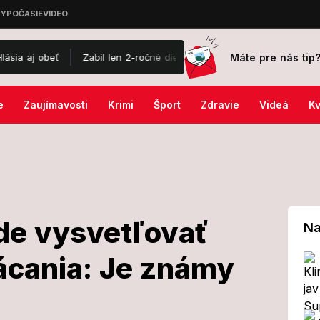
Máte pre nás tip
 obeť
Zabil len 2-ročné dievčatko a jej mamu († 37)! Mladý Farha
e
Zaujímavosti
Krimi
Šport
Zdravie
Videá
Kv
de vysvetľovať
Na
ácania: Je známy
 na súde