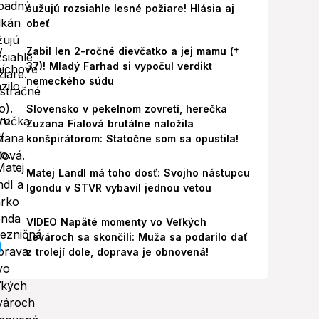
sužujú rozsiahle lesné požiare! Hlásia aj
obeť
Zabil len 2-ročné dievčatko a jej mamu (†
37)! Mladý Farhad si vypočul verdikt
nemeckého súdu
Slovensko v pekelnom zovretí, herečka
Zuzana Fialová brutálne naložila
konšpirátorom: Statočne som sa opustila!
Matej Landl má toho dosť: Svojho nástupcu
Igondu v STVR vybavil jednou vetou
VIDEO Napäté momenty vo Veľkých
Levároch sa skončili: Muža sa podarilo dať
z trolejí dole, doprava je obnovená!