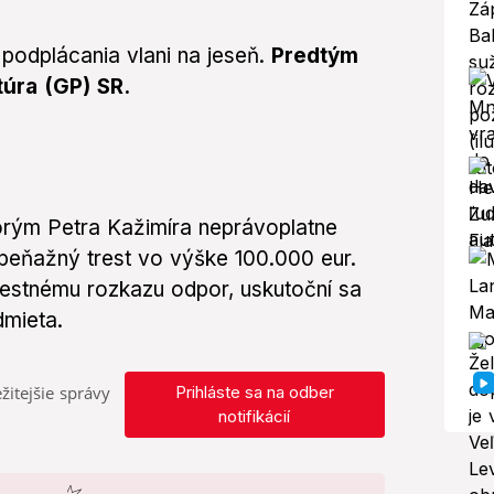
podplácania vlani na jeseň.
Predtým
úra (GP) SR.
torým Petra Kažimíra neprávoplatne
 peňažný trest vo výške 100.000 eur.
trestnému rozkazu odpor, uskutoční sa
dmieta.
žitejšie správy
Prihláste sa na odber
notifikácií