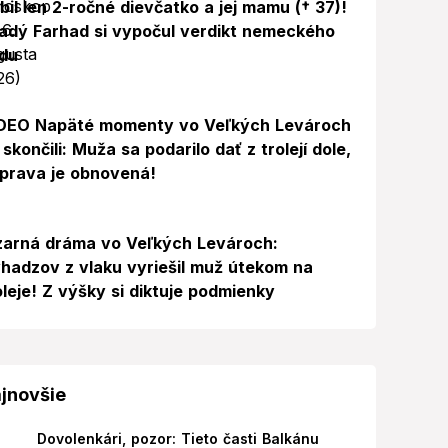
bil len 2-ročné dievčatko a jej mamu († 37)!
adý Farhad si vypočul verdikt nemeckého
du
Video
DEO Napäté momenty vo Veľkých Levároch
 skončili: Muža sa podarilo dať z trolejí dole,
prava je obnovená!
zarná dráma vo Veľkých Levároch:
hadzov z vlaku vyriešil muž útekom na
oleje! Z výšky si diktuje podmienky
jnovšie
Dovolenkári, pozor: Tieto časti Balkánu