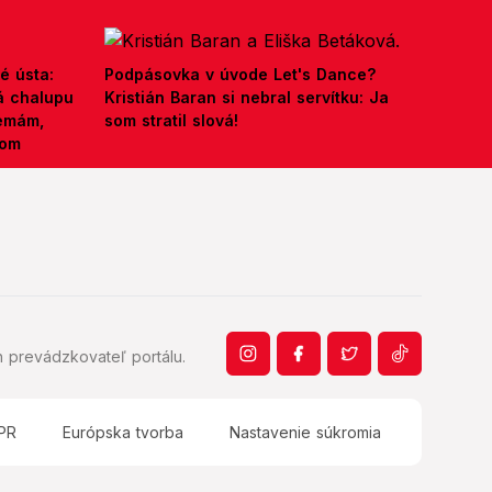
é ústa:
Podpásovka v úvode Let's Dance?
á chalupu
Kristián Baran si nebral servítku: Ja
nemám,
som stratil slová!
kom
 prevádzkovateľ portálu.
PR
Európska tvorba
Nastavenie súkromia