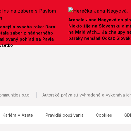
Arabela Jana Nagyová na pln
Niekto žije na Slovensku a m
anejšia svadba roka: Dara
na Maldivách... Ja chalupy 
ieľala záber z nádherného
baráky nemám! Odkaz Slová
amilovaný pohľad na Pavla
všetko
mmunities s.r.o.
Autorské práva sú vyhradené a vykonáva ich
Kariéra v Azete
Pravidlá používania
Cookies
GD