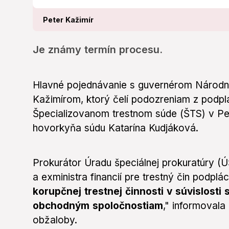
Peter Kažimír
Je známy termín procesu.
Hlavné pojednávanie s guvernérom Národn
Kažimírom, ktorý čelí podozreniam z podpl
Špecializovanom trestnom súde (ŠTS) v Pezi
hovorkyňa súdu Katarína Kudjáková.
Prokurátor Úradu špeciálnej prokuratúry 
a exministra financií pre trestný čin podplác
korupčnej trestnej činnosti v súvislosti
obchodným spoločnostiam
," informoval
obžaloby.