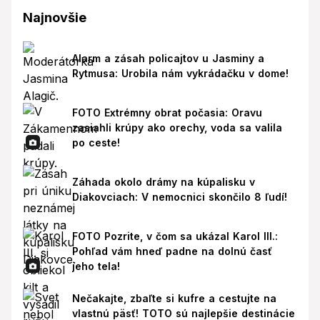
Najnovšie
Alarm a zásah policajtov u Jasminy a
Rytmusa: Urobila nám vykrádačku v dome!
FOTO Extrémny obrat počasia: Oravu
zasiahli krúpy ako orechy, voda sa valila
po ceste!
Záhada okolo drámy na kúpalisku v
Diakovciach: V nemocnici skončilo 8 ľudí!
FOTO Pozrite, v čom sa ukázal Karol III.:
Pohľad vám hneď padne na dolnú časť
jeho tela!
Nečakajte, zbaľte si kufre a cestujte na
vlastnú päsť! TOTO sú najlepšie destinácie