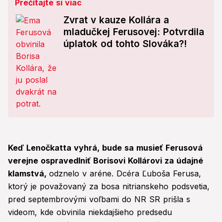
Prečítajte si viac
Zvrat v kauze Kollára a
mladučkej Ferusovej: Potvrdila
úplatok od tohto Slováka?!
Keď Lenočkatta vyhrá, bude sa musieť Ferusová
verejne ospravedlniť Borisovi Kollárovi za údajné
klamstvá,
odznelo v aréne. Dcéra Ľuboša Ferusa,
ktorý je považovaný za bosa nitrianskeho podsvetia,
pred septembrovými voľbami do NR SR prišla s
videom, kde obvinila niekdajšieho predsedu