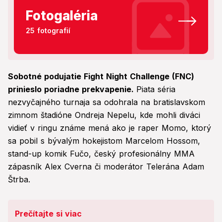
Fotogaléria
25 fotografií
Sobotné podujatie Fight Night Challenge (FNC)
prinieslo poriadne prekvapenie.
Piata séria
nezvyčajného turnaja sa odohrala na bratislavskom
zimnom štadióne Ondreja Nepelu, kde mohli diváci
vidieť v ringu známe mená ako je raper Momo, ktorý
sa pobil s bývalým hokejistom Marcelom Hossom,
stand-up komik Fučo, český profesionálny MMA
zápasník Alex Cverna či moderátor Telerána Adam
Štrba.
Prečítajte si viac