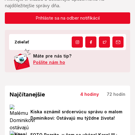
najdôležitejšie správy dňa.
Prihláste sa na odber notifikácií
Zdieľať
Máte pre nás tip?
Pošlite nám ho
Najčítanejšie
4 hodiny
72 hodín
Kiska oznámil srdcervúcu správu o malom
Dominikovi: Ostávajú mu týždne života!
FOTO Pozrite, v čom sa ukázal Karol III.: