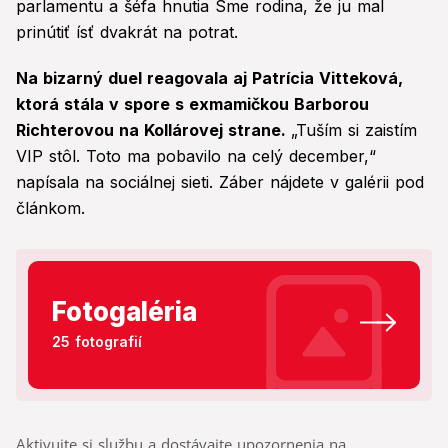
parlamentu a šéfa hnutia Sme rodina, že ju mal
prinútiť ísť dvakrát na potrat.
Na bizarný duel reagovala aj Patrícia Vitteková,
ktorá stála v spore s exmamičkou Barborou
Richterovou na Kollárovej strane.
„Tuším si zaistím
VIP stôl. Toto ma pobavilo na celý december,“
napísala na sociálnej sieti. Záber nájdete v galérii pod
článkom.
Fotogaléria
25 fotografií
Aktivujte si službu a dostávajte upozornenia na