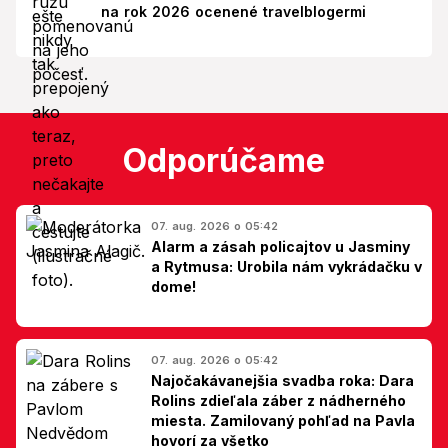
na rok 2026 ocenené travelblogermi
Odporúčame
07. aug. 2026 o 05:42
Alarm a zásah policajtov u Jasminy
a Rytmusa: Urobila nám vykrádačku v
dome!
07. aug. 2026 o 05:42
Najočakávanejšia svadba roka: Dara
Rolins zdieľala záber z nádherného
miesta. Zamilovaný pohľad na Pavla
hovorí za všetko