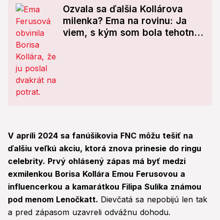
Ozvala sa ďalšia Kollárova
milenka? Ema na rovinu: Ja
viem, s kým som bola tehotná!
Takto jej naložila Borisova
dcéra
V apríli 2024 sa fanúšikovia FNC môžu tešiť na
ďalšiu veľkú akciu, ktorá znova prinesie do ringu
celebrity. Prvý ohlásený zápas má byť medzi
exmilenkou Borisa Kollára Emou Ferusovou a
influencerkou a kamarátkou Filipa Sulíka známou
pod menom Lenočkatt.
Dievčatá sa nepobijú len tak
a pred zápasom uzavreli odvážnu dohodu.