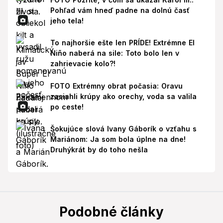
Pohľad vám hneď padne na dolnú časť
jeho tela!
To najhoršie ešte len PRÍDE! Extrémne El
Niño naberá na sile: Toto bolo len v
zahrievacie kolo?!
FOTO Extrémny obrat počasia: Oravu
zasiahli krúpy ako orechy, voda sa valila
po ceste!
Šokujúce slová Ivany Gáborík o vzťahu s
Mariánom: Ja som bola úplne na dne!
Druhýkrát by do toho nešla
Podobné články