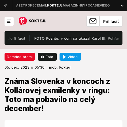
Prihlásiť
o 8 ľudí!
FOTO Pozrite, v čom sa ukázal Karol III.: Pohľad vám hn
Foto
Video
Domáce promi
05. dec. 2023 o 05:30
Domáce promi
05. dec. 2023 o 05:30
Známa Slovenka v koncoch z
mob,
Koktejl
Kollárovej exmilenky v ringu: Toto
Známa Slovenka v koncoch z
ma pobavilo na celý december!
Kollárovej exmilenky v ringu:
Toto ma pobavilo na celý
Bude to ostré!
december!