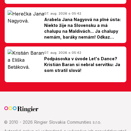
07. aug. 2026 o 05:42
Arabela Jana Nagyová na plné ústa:
Niekto žije na Slovensku a má
chalupu na Maldivách... Ja chalupy
nemám, baráky nemám! Odkaz
Slovákom
07. aug. 2026 o 05:42
Podpásovka v úvode Let's Dance?
Kristián Baran si nebral servítku: Ja
som stratil slová!
© 2010 - 2026 Ringier Slovakia Communities s.r.o.