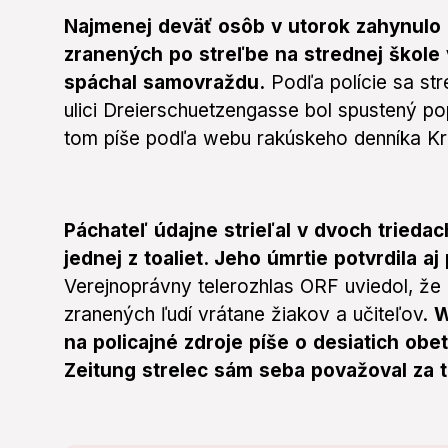
Najmenej deväť osôb v utorok zahynulo a
zranených po streľbe na strednej škole
spáchal samovraždu.
Podľa polície sa str
ulici Dreierschuetzengasse bol spustený p
tom píše podľa webu rakúskeho denníka Kr
Páchateľ údajne strieľal v dvoch tried
jednej z toaliet. Jeho úmrtie potvrdila a
Verejnoprávny telerozhlas ORF uviedol, že
zranených ľudí vrátane žiakov a učiteľov.
W
na policajné zdroje píše o desiatich ob
Zeitung strelec sám seba považoval za t