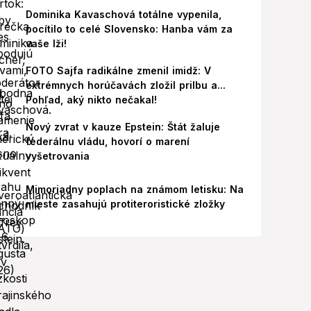
Dominika Kavaschová totálne vypenila,
pocítilo to celé Slovensko: Hanba vám za
vaše lži!
FOTO Sajfa radikálne zmenil imidž: V
extrémnych horúčavách zložil prilbu a...
Pohľad, aký nikto nečakal!
Nový zvrat v kauze Epstein: Štát žaluje
federálnu vládu, hovorí o marení
vyšetrovania
Mimoriadny poplach na známom letisku: Na
mieste zasahujú protiteroristické zložky