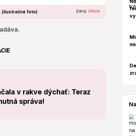
No
fe
Zdroj:
iStock
 (ilustračné foto)
vy
ľadáva.
Mi
mi
ÁCIE
De
zr
ala v rakve dýchať: Teraz
mutná správa!
Na