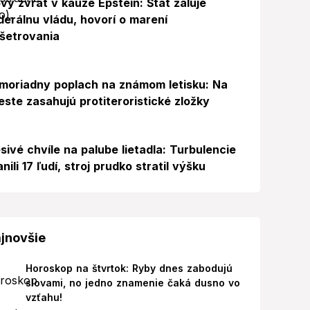
vý zvrat v kauze Epstein: Štát žaluje
derálnu vládu, hovorí o marení
šetrovania
Foto
moriadny poplach na známom letisku: Na
este zasahujú protiteroristické zložky
sivé chvíle na palube lietadla: Turbulencie
anili 17 ľudí, stroj prudko stratil výšku
jnovšie
Horoskop na štvrtok: Ryby dnes zabodujú
slovami, no jedno znamenie čaká dusno vo
vzťahu!