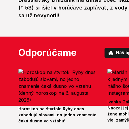
(† 53) si išiel v horúčave zaplávať, z vody
sa už nevynoril!
Odporúčame
🔥
Náš ti
Ivanka Gáb
Naozaj jej
Horoskop na štvrtok: Ryby dnes
žene mohl
zabodujú slovami, no jedno znamenie
vie, zamý
čaká dusno vo vzťahu!