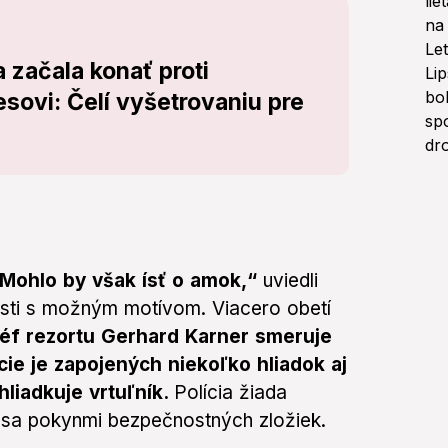
 začala konať proti
sovi: Čelí vyšetrovaniu pre
. Mohlo by však ísť o amok,“
uviedli
losti s možným motívom. Viacero obetí
éf rezortu Gerhard Karner smeruje
cie je zapojených niekoľko hliadok aj
hliadkuje vrtuľník.
Polícia žiada
la sa pokynmi bezpečnostných zložiek.