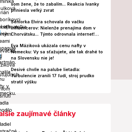
som žene, že to zabalím... Reakcia Ivanky
priniesla veľký zvrat
Seniorka Elvira schovala do vačku
influencerov: Nielenže prenajíma dom v
Chorvátsku... Týmto odrovnala internet!
VIDEO
Eva Máziková ukázala cenu nafty v
Nemecku: Vy sa sťažujete, ale tak drahé to
na Slovensku nie je!
Desivé chvíle na palube lietadla:
Turbulencie zranili 17 ľudí, stroj prudko
stratil výšku
alšie zaujímavé články