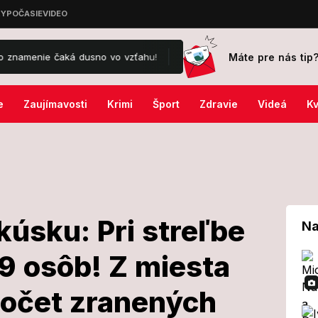
Máte pre nás tip
 čaká dusno vo vzťahu!
Dominika Kavaschová totálne vypenila, poc
e
Zaujímavosti
Krimi
Šport
Zdravie
Videá
Kv
kúsku: Pri streľbe
Na
9 osôb! Z miesta
e v Rakúsku: Pri
 počet zranených