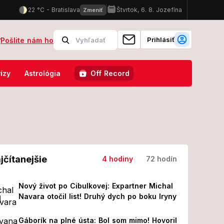
Prihlásiť
?
Pošlite nám ho
ítilo to celé Slovensko: Hanba vám za vaše lži!
FOTO Sajfa radiká
ízy
Astrológia
Off Record
jčítanejšie
4 hodiny
72 hodín
Nový život po Cibulkovej: Expartner Michal
Navara otočil list! Druhý dych po boku Iryny
Gáborík na plné ústa: Bol som mimo! Hovoril