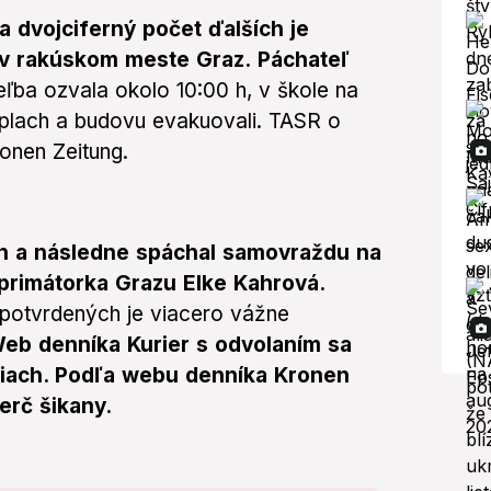
 dvojciferný počet ďalších je
 v rakúskom meste Graz.
Páchateľ
eľba ozvala okolo 10:00 h, v škole na
oplach a budovu evakuovali. TASR o
onen Zeitung.
ach a následne spáchal samovraždu na
j primátorka Grazu Elke Kahrová.
 potvrdených je viacero vážne
eb denníka Kurier s odvolaním sa
etiach. Podľa webu denníka Kronen
erč šikany.