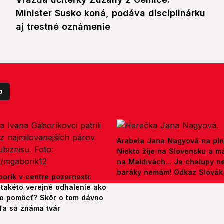
Minister Susko koná, podáva disciplinárku
aj trestné oznámenie
p
Arabela Jana Nagyová na pln
Niekto žije na Slovensku a m
na Maldivách... Ja chalupy 
baráky nemám! Odkaz Slová
orík v centre pozornosti:
 takéto verejné odhalenie ako
o pomôcť? Skôr o tom dávno
šľa sa známa tvár