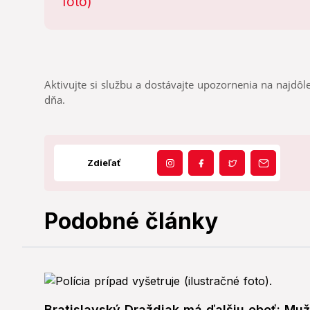
Aktivujte si službu a dostávajte upozornenia na najdôle
dňa.
Zdieľať
Podobné články
Bratislavský Draždiak má ďalšiu obeť: Muž