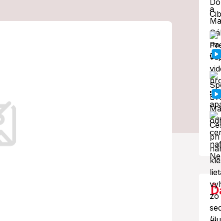
nulo najmenej 9
a hlásia
počet zranených
prehľadáva.
Ď