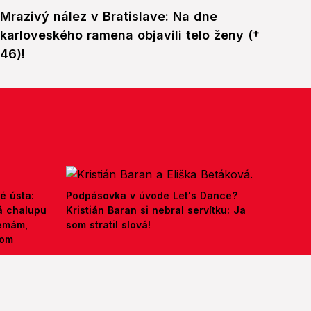
Mrazivý nález v Bratislave: Na dne
karloveského ramena objavili telo ženy (†
46)!
é ústa:
Podpásovka v úvode Let's Dance?
á chalupu
Kristián Baran si nebral servítku: Ja
nemám,
som stratil slová!
kom