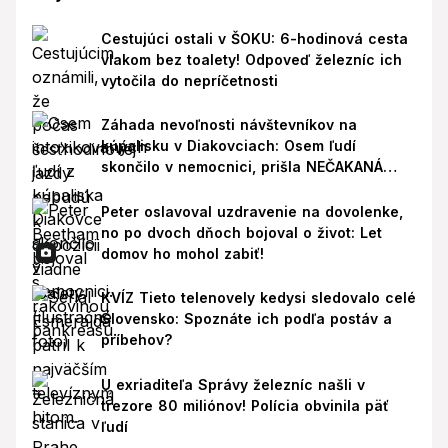
Cestujúci ostali v ŠOKU: 6-hodinová cesta
vlakom bez toalety! Odpoveď železníc ich
vytočila do nepríčetnosti
Záhada nevoľnosti návštevníkov na
kúpalisku v Diakovciach: Osem ľudí
skončilo v nemocnici, prišla NEČAKANÁ
správa!
Peter oslavoval uzdravenie na dovolenke,
no po dvoch dňoch bojoval o život: Let
domov ho mohol zabiť!
KVÍZ Tieto telenovely kedysi sledovalo celé
Slovensko: Spoznáte ich podľa postáv a
príbehov?
U exriaditeľa Správy železníc našli v
trezore 80 miliónov! Polícia obvinila päť
ľudí