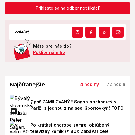
Prihláste sa na odber notifikácií
Zdieľať
Máte pre nás tip?
Pošlite nám ho
Najčítanejšie
4 hodiny
72 hodín
Opäť ZAMILOVANÝ? Sagan pristihnutý v
Paríži s jednou z najsexi športovkýň! FOTO
Po krátkej chorobe zomrel obľúbený
televízny komik († 80): Zabával celé