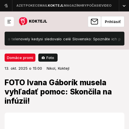
Prihlásiť
telenovely kedysi sledovalo celé Slovensko: Spoznáte ich podľa postá
Foto
Domáce promi
13. okt. 2025 o 15:00
Domáce promi
13. okt. 2025 o 15:00
FOTO Ivana Gáborík musela
Nikol,
Koktejl
vyhľadať pomoc: Skončila na
FOTO Ivana Gáborík musela
infúzii!
vyhľadať pomoc: Skončila na
infúzii!
Naozaj to potrebovala.