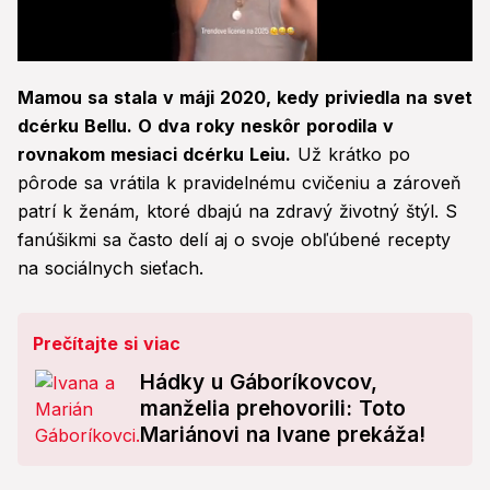
0
seconds
Mamou sa stala v máji 2020, kedy priviedla na svet
of
26
dcérku Bellu. O dva roky neskôr porodila v
seconds
rovnakom mesiaci dcérku Leiu.
Už krátko po
pôrode sa vrátila k pravidelnému cvičeniu a zároveň
patrí k ženám, ktoré dbajú na zdravý životný štýl. S
fanúšikmi sa často delí aj o svoje obľúbené recepty
na sociálnych sieťach.
Prečítajte si viac
Hádky u Gáboríkovcov,
manželia prehovorili: Toto
Mariánovi na Ivane prekáža!