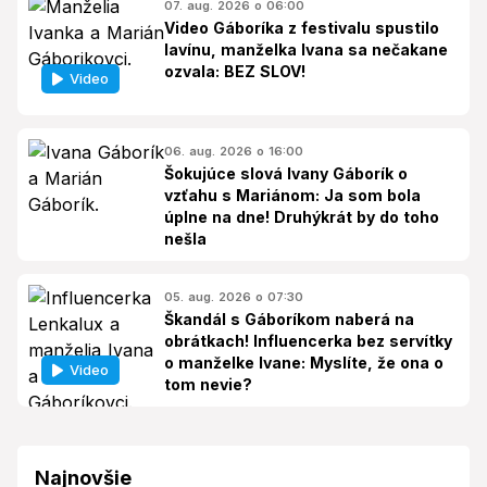
07. aug. 2026 o 06:00
Video Gáboríka z festivalu spustilo
lavínu, manželka Ivana sa nečakane
ozvala: BEZ SLOV!
Video
06. aug. 2026 o 16:00
Šokujúce slová Ivany Gáborík o
vzťahu s Mariánom: Ja som bola
úplne na dne! Druhýkrát by do toho
nešla
05. aug. 2026 o 07:30
Škandál s Gáboríkom naberá na
obrátkach! Influencerka bez servítky
o manželke Ivane: Myslíte, že ona o
Video
tom nevie?
Najnovšie