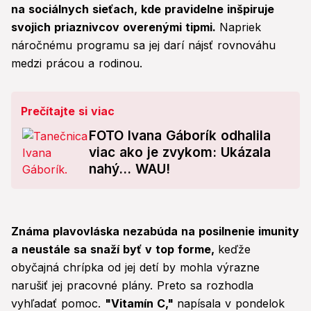
na sociálnych sieťach, kde pravidelne inšpiruje
svojich priaznivcov overenými tipmi.
Napriek
náročnému programu sa jej darí nájsť rovnováhu
medzi prácou a rodinou.
Prečítajte si viac
FOTO Ivana Gáborík odhalila
viac ako je zvykom: Ukázala
nahý... WAU!
Známa plavovláska nezabúda na posilnenie imunity
a neustále sa snaží byť v top forme,
keďže
obyčajná chrípka od jej detí by mohla výrazne
narušiť jej pracovné plány. Preto sa rozhodla
vyhľadať pomoc.
"Vitamín C,"
napísala v pondelok