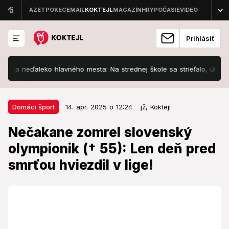
Prihlásiť
 neďaleko hlavného mesta: Na strednej škole sa strieľalo, útočníkom 
14. apr. 2025 o 12:24
Domáci šport
Domáci šport
14. apr. 2025 o 12:24
jž,
Koktejl
Nečakane zomrel slovenský
Nečakane zomrel slovenský
olympionik († 55): Len deň pred
olympionik († 55): Len deň pred
smrťou hviezdil v lige!
smrťou hviezdil v lige!
Česť jeho pamiatke.