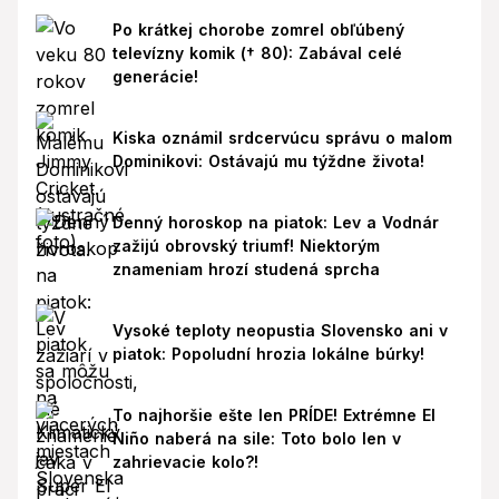
Po krátkej chorobe zomrel obľúbený
televízny komik († 80): Zabával celé
generácie!
Kiska oznámil srdcervúcu správu o malom
Dominikovi: Ostávajú mu týždne života!
Denný horoskop na piatok: Lev a Vodnár
zažijú obrovský triumf! Niektorým
znameniam hrozí studená sprcha
Vysoké teploty neopustia Slovensko ani v
piatok: Popoludní hrozia lokálne búrky!
To najhoršie ešte len PRÍDE! Extrémne El
Niño naberá na sile: Toto bolo len v
zahrievacie kolo?!