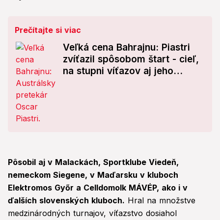
Prečítajte si viac
Veľká cena Bahrajnu: Piastri
zvíťazil spôsobom štart - cieľ,
na stupni víťazov aj jeho
tímový kolega
Pôsobil aj v Malackách, Sportklube Viedeň,
nemeckom Siegene, v Maďarsku v kluboch
Elektromos Győr a Celldomolk MÁVÉP, ako i v
ďalších slovenských kluboch.
Hral na množstve
medzinárodných turnajov, víťazstvo dosiahol