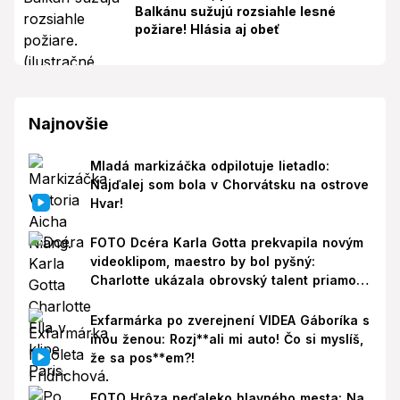
Balkánu sužujú rozsiahle lesné
požiare! Hlásia aj obeť
Najnovšie
Mladá markizáčka odpilotuje lietadlo:
Najďalej som bola v Chorvátsku na ostrove
Hvar!
FOTO Dcéra Karla Gotta prekvapila novým
videoklipom, maestro by bol pyšný:
Charlotte ukázala obrovský talent priamo v
Paríži!
Exfarmárka po zverejnení VIDEA Gáboríka s
inou ženou: Rozj**ali mi auto! Čo si myslíš,
že sa pos**em?!
FOTO Hrôza neďaleko hlavného mesta: Na