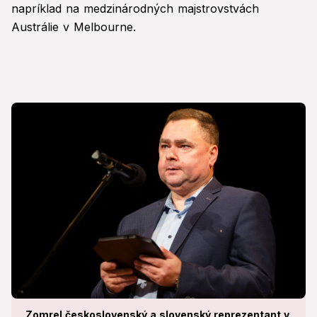
napríklad na medzinárodných majstrovstvách
Austrálie v Melbourne.
Zomrel československý a slovenský reprezentant v