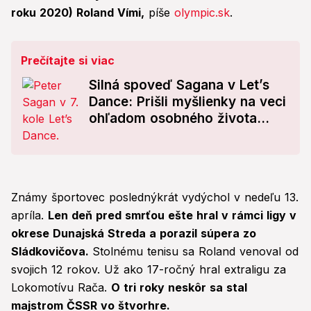
roku 2020) Roland Vími,
píše
olympic.sk
.
Prečítajte si viac
Silná spoveď Sagana v Let’s
Dance: Prišli myšlienky na veci
ohľadom osobného života...
Známy športovec poslednýkrát vydýchol v nedeľu 13.
apríla.
Len deň pred smrťou ešte hral v rámci ligy v
okrese Dunajská Streda a porazil súpera zo
Sládkovičova.
Stolnému tenisu sa Roland venoval od
svojich 12 rokov. Už ako 17-ročný hral extraligu za
Lokomotívu Rača.
O tri roky neskôr sa stal
majstrom ČSSR vo štvorhre.