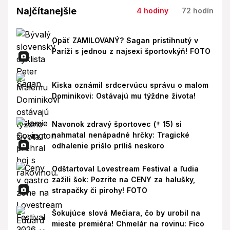
Najčítanejšie
4 hodiny
72 hodín
Opäť ZAMILOVANÝ? Sagan pristihnutý v
Paríži s jednou z najsexi športovkýň! FOTO
Kiska oznámil srdcervúcu správu o malom
Dominikovi: Ostávajú mu týždne života!
Navonok zdravý športovec († 15) si
nahmatal nenápadné hrčky: Tragické
odhalenie prišlo príliš neskoro
Odštartoval Lovestream Festival a ľudia
zažili šok: Pozrite na CENY za halušky,
strapačky či pirohy! FOTO
Šokujúce slová Mečiara, čo by urobil na
mieste premiéra! Chmelár na rovinu: Fico