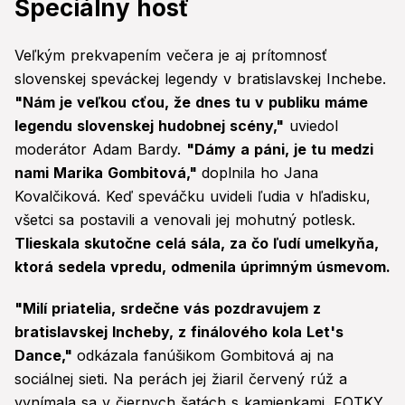
Špeciálny hosť
Veľkým prekvapením večera je aj prítomnosť
slovenskej speváckej legendy v bratislavskej Inchebe.
"Nám je veľkou cťou, že dnes tu v publiku máme
legendu slovenskej hudobnej scény,"
uviedol
moderátor Adam Bardy.
"Dámy a páni, je tu medzi
nami Marika Gombitová,"
doplnila ho Jana
Kovalčiková. Keď speváčku uvideli ľudia v hľadisku,
všetci sa postavili a venovali jej mohutný potlesk.
Tlieskala skutočne celá sála, za čo ľudí umelkyňa,
ktorá sedela vpredu, odmenila úprimným úsmevom.
"Milí priatelia, srdečne vás pozdravujem z
bratislavskej Incheby, z finálového kola Let's
Dance,"
odkázala fanúšikom Gombitová aj na
sociálnej sieti. Na perách jej žiaril červený rúž a
vynímala sa v čiernych šatách s kamienkami. FOTKY