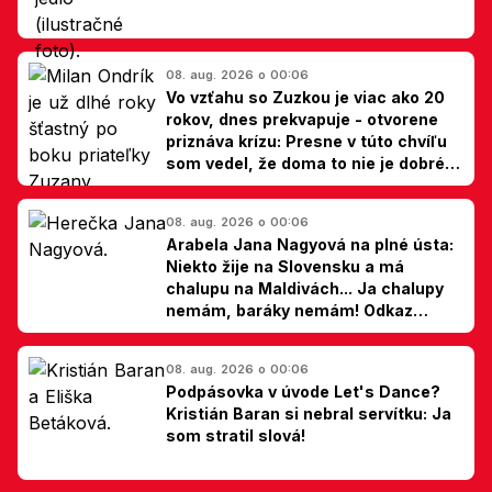
08. aug. 2026 o 00:06
Vo vzťahu so Zuzkou je viac ako 20
rokov, dnes prekvapuje - otvorene
priznáva krízu: Presne v túto chvíľu
som vedel, že doma to nie je dobré,
hovorí Milan Ondrík
08. aug. 2026 o 00:06
Arabela Jana Nagyová na plné ústa:
Niekto žije na Slovensku a má
chalupu na Maldivách... Ja chalupy
nemám, baráky nemám! Odkaz
Slovákom
08. aug. 2026 o 00:06
Podpásovka v úvode Let's Dance?
Kristián Baran si nebral servítku: Ja
som stratil slová!