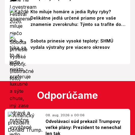
Kto miluje homáre a jedia Ryby ryby?
Delikátne jedlá určené priamo pre vaše
znamenie zverokruhu: Týmto sa trafíte do
ich chutí!
Sobota prinesie vysoké teploty: SHMÚ
vydala výstrahy pre viacero okresov
Odporúčame
08. aug. 2026 o 00:06
Odvolávací súd prekazil Trumpovy
veľké plány: Prezident to nenechal
len tak