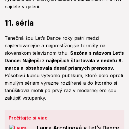
nájdete v galérii.
11. séria
Tanečná šou Let’s Dance roky patrí medzi
najsledovanejšie a najprestížnejšie formáty na
slovenskom televíznom trhu.
Sezóna s názvom Let’s
Dance: Najlepší z najlepších štartovala v nedeľu 8.
marca a
obsahovala desať priamych prenosov.
Pôsobivú kulisu vytvorilo publikum, ktoré bolo oproti
minulým sériám výrazne rozšírené a do ktorého si
fanúšikovia mohli po prvý raz v modernej ére šou
zakúpiť vstupenky.
Prečítajte si viac
Laura Arcolinová v Let’s Dance