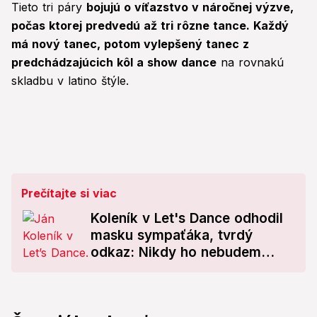
Tieto tri páry
bojujú o víťazstvo v náročnej výzve,
počas ktorej predvedú až tri rôzne tance. Každý
má nový tanec, potom vylepšený tanec z
predchádzajúcich kôl a show dance
na rovnakú
skladbu v latino štýle.
Prečítajte si viac
Koleník v Let's Dance odhodil
masku sympaťáka, tvrdý
odkaz: Nikdy ho nebudem
obhajovať!