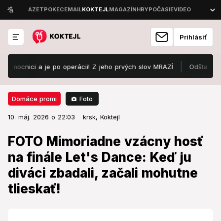
Prihlásiť
ici a je po operácii! Z jeho prvých slov MRAZÍ
Odštartoval Lovest
Foto
Domáce promi
10. máj. 2026 o 22:03
Domáce promi
10. máj. 2026 o 22:03
FOTO Mimoriadne vzácny hosť na
krsk,
Koktejl
finále Let's Dance: Keď ju diváci
FOTO Mimoriadne vzácny hosť
zbadali, začali mohutne tlieskať!
na finále Let's Dance: Keď ju
diváci zbadali, začali mohutne
Boli vo vytržení!
tlieskať!