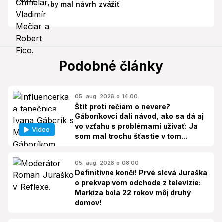
by mal návrh zvážiť
Podobné články
05. aug. 2026 o 14:00
Štít proti rečiam o nevere?
Gáboríkovci dali návod, ako sa dá aj
vo vzťahu s problémami užívať: Ja
Video
som mal trochu šťastie v tom...
05. aug. 2026 o 08:00
Definitívne končí! Prvé slová Juraška
o prekvapivom odchode z televízie:
Markíza bola 22 rokov môj druhý
domov!