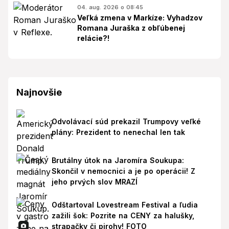
04. aug. 2026 o 08:45
Veľká zmena v Markíze: Vyhadzov
Romana Juraška z obľúbenej
relácie?!
Najnovšie
Odvolávací súd prekazil Trumpovy veľké
plány: Prezident to nenechal len tak
Brutálny útok na Jaromíra Soukupa:
Skončil v nemocnici a je po operácii! Z
jeho prvých slov MRAZÍ
Odštartoval Lovestream Festival a ľudia
zažili šok: Pozrite na CENY za halušky,
strapačky či pirohy! FOTO