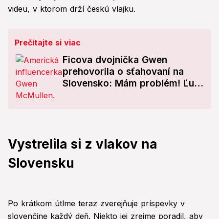
videu, v ktorom drží českú vlajku.
Prečítajte si viac
Ficova dvojníčka Gwen
prehovorila o sťahovaní na
Slovensko: Mám problém! Ľudí
prosí o pomoc
Vystrelila si z vlakov na
Slovensku
Po krátkom útlme teraz zverejňuje príspevky v
slovenčine každý deň. Niekto jej zrejme poradil, aby