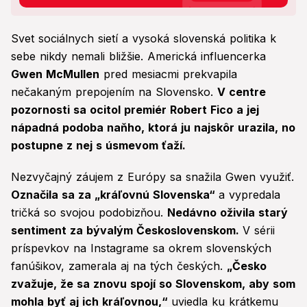
Svet sociálnych sietí a vysoká slovenská politika k
sebe nikdy nemali bližšie. Americká influencerka
Gwen McMullen
pred mesiacmi prekvapila
nečakaným prepojením na Slovensko.
V centre
pozornosti sa ocitol premiér Robert Fico a jej
nápadná podoba naňho, ktorá ju najskôr urazila, no
postupne z nej s úsmevom ťaží.
Nezvyčajný záujem z Európy sa snažila Gwen využiť.
Označila sa za „kráľovnú Slovenska“
a vypredala
tričká so svojou podobizňou.
Nedávno oživila starý
sentiment za bývalým Československom.
V sérii
príspevkov na Instagrame sa okrem slovenských
fanúšikov, zamerala aj na tých českých.
„Česko
zvažuje, že sa znovu spojí so Slovenskom, aby som
mohla byť aj ich kráľovnou,“
uviedla ku krátkemu