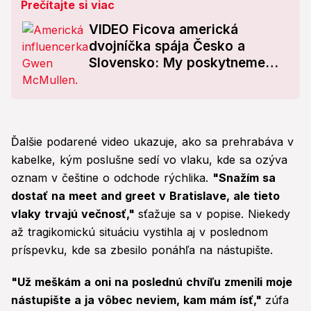
Prečítajte si viac
VIDEO Ficova americká
dvojníčka spája Česko a
Slovensko: My poskytneme
kráľovnú a susedia... Veľké
plány!
Ďalšie podarené video ukazuje, ako sa prehrabáva v
kabelke, kým poslušne sedí vo vlaku, kde sa ozýva
oznam v češtine o odchode rýchlika.
"Snažím sa
dostať na meet and greet v Bratislave, ale tieto
vlaky trvajú večnosť,"
sťažuje sa v popise. Niekedy
až tragikomickú situáciu vystihla aj v poslednom
príspevku, kde sa zbesilo ponáhľa na nástupište.
"Už meškám a oni na poslednú chvíľu zmenili moje
nástupište a ja vôbec neviem, kam mám ísť,"
zúfa