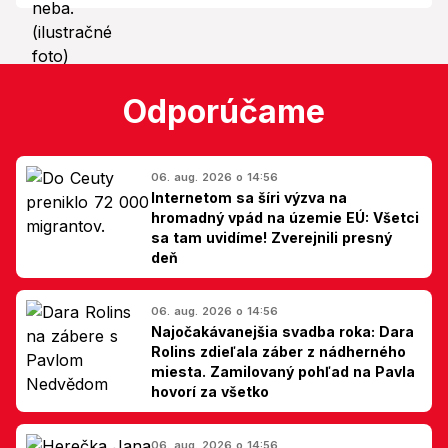
Odporúčame
06. aug. 2026 o 14:56
Internetom sa šíri výzva na
hromadný vpád na územie EÚ: Všetci
sa tam uvidíme! Zverejnili presný
deň
06. aug. 2026 o 14:56
Najočakávanejšia svadba roka: Dara
Rolins zdieľala záber z nádherného
miesta. Zamilovaný pohľad na Pavla
hovorí za všetko
06. aug. 2026 o 14:56