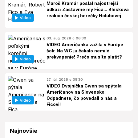
Maroš Kramár poslal najostrejší
odkaz: Zastavme my Fica... Blesková
reakcia českej herečky Holubovej
Video
03. aug. 2026 o 06:30
VIDEO Američanka zažila v Európe
šok: Na WC ju čakalo nemilé
prekvapenie! Prečo musíte platiť?
Video
27. júl. 2026 o 05:30
VIDEO Dvojníčka Gwen sa spýtala
Američanov na Slovensko:
Odpadnete, čo povedali o nás a
Video
Ficovi!
Najnovšie