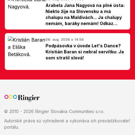
Arabela Jana Nagyová na plné ústa:
Niekto žije na Slovensku a má
chalupu na Maldivách... Ja chalupy
nemám, baráky nemám! Odkaz
Slovákom
06. aug. 2026 o 14:56
Podpásovka v úvode Let's Dance?
Kristián Baran si nebral servítku: Ja
som stratil slová!
© 2010 - 2026 Ringier Slovakia Communities s.r.o.
Autorské práva sú vyhradené a vykonáva ich prevádzkovateľ
portálu.