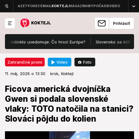
Prihlásiť
málokto uvedomuje: Čo hrozí Európe?
Slovensko sa blíži k hranic
Video
Foto
Zahraničné promi
11. máj. 2026 o 13:30
Zahraničné promi
11. máj. 2026 o 13:30
Ficova americká dvojníčka Gwen
krsk,
Koktejl
si podala slovenské vlaky: TOTO
Ficova americká dvojníčka
natočila na stanici? Slováci pôjdu
Gwen si podala slovenské
do kolien
vlaky: TOTO natočila na stanici?
Slováci pôjdu do kolien
O zábavu s ňou nie je núdza.