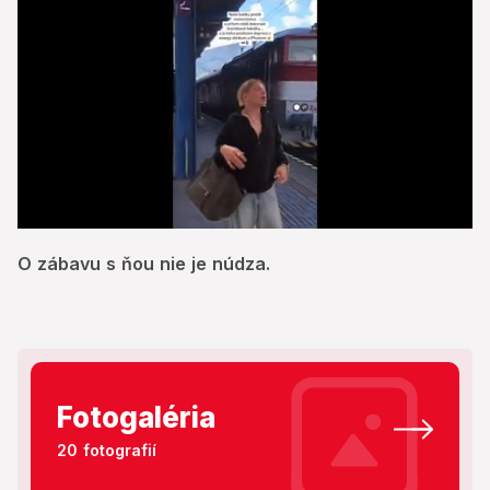
0
of
O zábavu s ňou nie je núdza.
28
seconds
Fotogaléria
20 fotografií