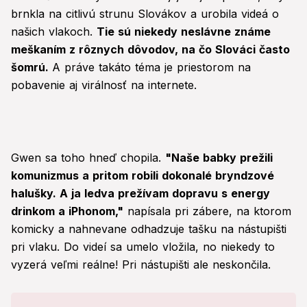
brnkla na citlivú strunu Slovákov a urobila videá o
našich vlakoch.
Tie sú niekedy neslávne známe
meškaním z rôznych dôvodov, na čo Slováci často
šomrú.
A práve takáto téma je priestorom na
pobavenie aj virálnosť na internete.
Gwen sa toho hneď chopila.
"Naše babky prežili
komunizmus a pritom robili dokonalé bryndzové
halušky. A ja ledva prežívam dopravu s energy
drinkom a iPhonom,"
napísala pri zábere, na ktorom
komicky a nahnevane odhadzuje tašku na nástupišti
pri vlaku. Do videí sa umelo vložila, no niekedy to
vyzerá veľmi reálne! Pri nástupišti ale neskončila.