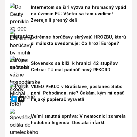
Internetom sa šíri výzva na hromadný vpád
na územie EÚ: Všetci sa tam uvidíme!
Zverejnili presný deň
Extrémne horúčavy skrývajú HROZBU, ktorú
si málokto uvedomuje: Čo hrozí Európe?
Slovensko sa blíži k hranici 42 stupňov
Celzia: TU mal padnúť nový REKORD!
VIDEO PEKLO v Bratislave, poslanec Sabo
pení: Pohodinda, nie? Čakám, kým mi opäť
nejaký popierač vysvetlí
Veľmi smutná správa: V nemocnici zomrela
hudobná legenda! Dostala infarkt