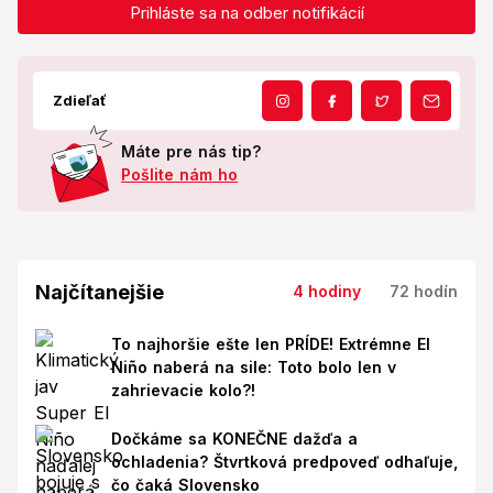
Prihláste sa na odber notifikácií
Zdieľať
Máte pre nás tip?
Pošlite nám ho
Najčítanejšie
4 hodiny
72 hodín
To najhoršie ešte len PRÍDE! Extrémne El
Niño naberá na sile: Toto bolo len v
zahrievacie kolo?!
Dočkáme sa KONEČNE dažďa a
ochladenia? Štvrtková predpoveď odhaľuje,
čo čaká Slovensko