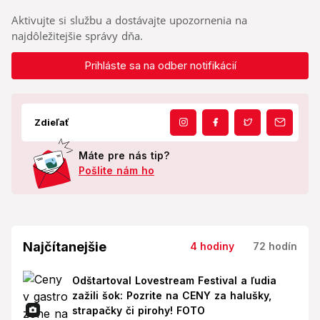
Aktivujte si službu a dostávajte upozornenia na
najdôležitejšie správy dňa.
Prihláste sa na odber notifikácií
Zdieľať
Máte pre nás tip?
Pošlite nám ho
Najčítanejšie
4 hodiny
72 hodín
Odštartoval Lovestream Festival a ľudia
zažili šok: Pozrite na CENY za halušky,
strapačky či pirohy! FOTO