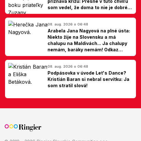
priznáva krízu: Presne v túto chvíľu
som vedel, že doma to nie je dobré,
hovorí Milan Ondrík
08. aug. 2026 o 06:48
Arabela Jana Nagyová na plné ústa:
Niekto žije na Slovensku a má
chalupu na Maldivách... Ja chalupy
nemám, baráky nemám! Odkaz
Slovákom
08. aug. 2026 o 06:48
Podpásovka v úvode Let's Dance?
Kristián Baran si nebral servítku: Ja
som stratil slová!