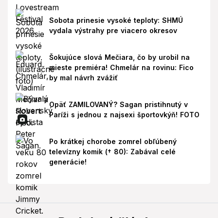
Sobota prinesie vysoké teploty: SHMÚ
vydala výstrahy pre viacero okresov
Šokujúce slová Mečiara, čo by urobil na
mieste premiéra! Chmelár na rovinu: Fico
by mal návrh zvážiť
Opäť ZAMILOVANÝ? Sagan pristihnutý v
Paríži s jednou z najsexi športovkýň! FOTO
Po krátkej chorobe zomrel obľúbený
televízny komik († 80): Zabával celé
generácie!