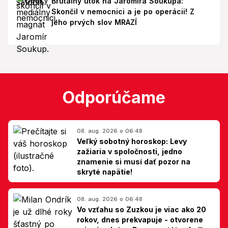
Brutálny útok na Jaromíra Soukupa:
Skončil v nemocnici a je po operácii! Z
jeho prvých slov MRAZÍ
Odporúčame
08. aug. 2026 o 06:48
Veľký sobotný horoskop: Levy
zažiaria v spoločnosti, jedno
znamenie si musí dať pozor na
skryté napätie!
08. aug. 2026 o 06:48
Vo vzťahu so Zuzkou je viac ako 20
rokov, dnes prekvapuje - otvorene