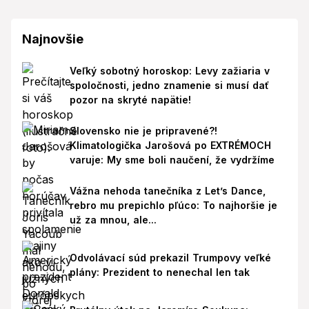
Najnovšie
Veľký sobotný horoskop: Levy zažiaria v
spoločnosti, jedno znamenie si musí dať
pozor na skryté napätie!
Slovensko nie je pripravené?!
Klimatologička Jarošová po EXTRÉMOCH
varuje: My sme boli naučení, že vydržíme
Vážna nehoda tanečníka z Let’s Dance,
rebro mu prepichlo pľúco: To najhoršie je
už za mnou, ale...
Odvolávací súd prekazil Trumpovy veľké
plány: Prezident to nenechal len tak