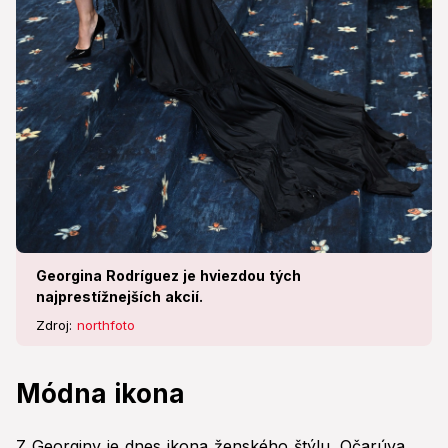
Georgina Rodríguez je hviezdou tých
najprestížnejších akcií.
Zdroj:
northfoto
Módna ikona
Z Georginy je dnes ikona ženského štýlu. Očarúva