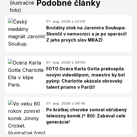
Podobné články
07. aug. 2026 o 22:09
Brutálny útok na Jaromíra Soukupa:
Skončil v nemocnici a je po operácii!
Z jeho prvých slov MRAZÍ
07. aug. 2026 o 08:00
FOTO Dcéra Karla Gotta prekvapila
novým videoklipom, maestro by bol
pyšný: Charlotte ukázala obrovský
talent priamo v Paríži!
07. aug. 2026 o 06:45
Po krátkej chorobe zomrel obľúbený
televízny komik († 80): Zabával celé
generácie!