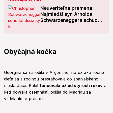
Neuveriteľná premena:
Najmladší syn Arnolda
Schwarzeneggera schudol
desiatky kíl! Z obézneho
mladíka je vyšportovaný
fešák! FOTO
Obyčajná kočka
Georgina sa narodila v Argentíne, no už ako ročné
dieťa sa s rodinou presťahovala do španielskeho
mesta Jaca. Balet
tancovala už od štyroch rokov
a
keď dovŕšila osemnásť, odišla do Madridu za
vzdelaním a prácou.