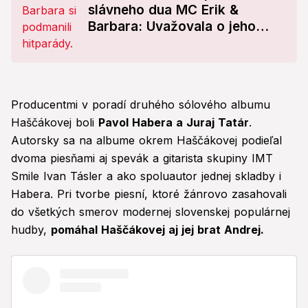
slávneho dua MC Erik &
Barbara: Uvažovala o jeho
obnovení?
Producentmi v poradí druhého sólového albumu
Haščákovej boli
Pavol Habera a Juraj Tatár
.
Autorsky sa na albume okrem Haščákovej podieľal
dvoma piesňami aj spevák a gitarista skupiny IMT
Smile Ivan Tásler a ako spoluautor jednej skladby i
Habera. Pri tvorbe piesní, ktoré žánrovo zasahovali
do všetkých smerov modernej slovenskej populárnej
hudby,
pomáhal Haščákovej aj jej brat Andrej.