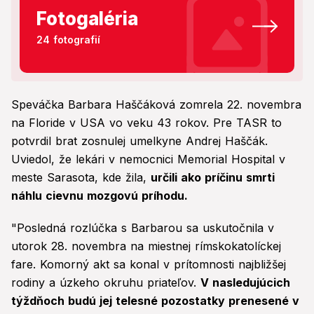
Fotogaléria
24 fotografií
Speváčka Barbara Haščáková zomrela 22. novembra
na Floride v USA vo veku 43 rokov. Pre TASR to
potvrdil brat zosnulej umelkyne Andrej Haščák.
Uviedol, že lekári v nemocnici Memorial Hospital v
meste Sarasota, kde žila,
určili ako príčinu smrti
náhlu cievnu mozgovú príhodu.
"Posledná rozlúčka s Barbarou sa uskutočnila v
utorok 28. novembra na miestnej rímskokatolíckej
fare. Komorný akt sa konal v prítomnosti najbližšej
rodiny a úzkeho okruhu priateľov.
V nasledujúcich
týždňoch budú jej telesné pozostatky prenesené v