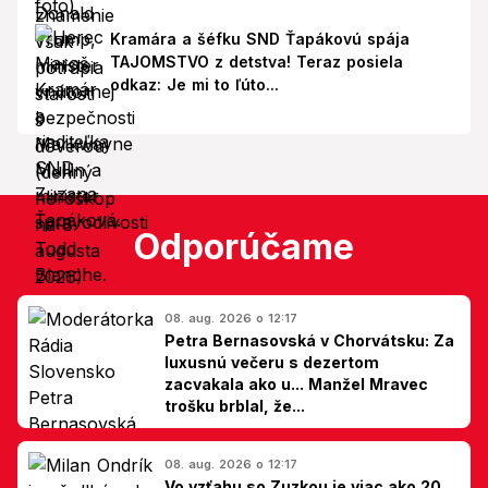
Kramára a šéfku SND Ťapákovú spája
TAJOMSTVO z detstva! Teraz posiela
odkaz: Je mi to ľúto...
Odporúčame
08. aug. 2026 o 12:17
Petra Bernasovská v Chorvátsku: Za
luxusnú večeru s dezertom
zacvakala ako u... Manžel Mravec
trošku brblal, že...
08. aug. 2026 o 12:17
Vo vzťahu so Zuzkou je viac ako 20