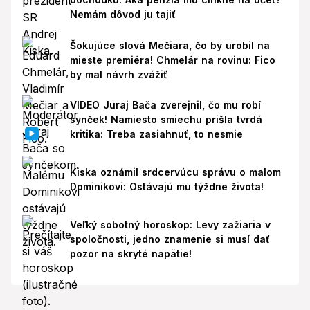
Nemám dôvod ju tajiť
Šokujúce slová Mečiara, čo by urobil na
mieste premiéra! Chmelár na rovinu: Fico
by mal návrh zvážiť
VIDEO Juraj Bača zverejnil, čo mu robí
synček! Namiesto smiechu prišla tvrdá
kritika: Treba zasiahnuť, to nesmie
Kiska oznámil srdcervúcu správu o malom
Dominikovi: Ostávajú mu týždne života!
Veľký sobotný horoskop: Levy zažiaria v
spoločnosti, jedno znamenie si musí dať
pozor na skryté napätie!