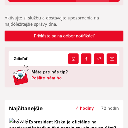
Aktivujte si službu a dostávajte upozornenia na
najdôležitejšie správy dňa.
Prihláste sa na odber notifikácií
Zdieľať
Máte pre nás tip?
Pošlite nám ho
Najčítanejšie
4 hodiny
72 hodín
Exprezident Kiska je oficiálne na
dôchodku: Aká penzia mu cinkne na účet?