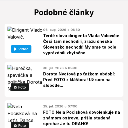
Podobné články
06. aug. 2026 o 08:30
Tvrdé slová dirigenta Vlada Valoviča:
Česi tam nechodili, zrazu dneska
Slovensko nechodí! My sme to pole
Video
vyprázdnili zbytočne
30. júl. 2026 o 05:30
Dorota Nvotová po ťažkom období:
Prvé FOTO z kláštora! Už som na
slobode...
Foto
25. júl. 2026 o 07:00
FOTO Nela Pocisková dovolenkuje na
známom ostrove, prišla studená
sprcha: Je tu DRAHO!
Foto