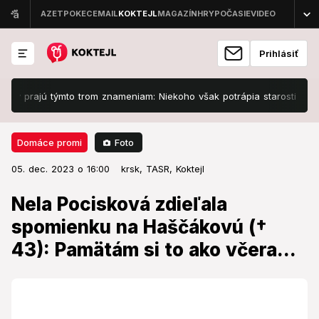
Prihlásiť
jú týmto trom znameniam: Niekoho však potrápia starosti s dôverou
Foto
Domáce promi
05. dec. 2023 o 16:00
Domáce promi
05. dec. 2023 o 16:00
Nela Pocisková zdieľala
krsk,
TASR,
Koktejl
spomienku na Haščákovú († 43):
Nela Pocisková zdieľala
Pamätám si to ako včera...
spomienku na Haščákovú (†
43): Pamätám si to ako včera...
Hoci speváčku už dlhší čas trápili zdravotné problémy
s pankreasom, bolo jej úmrtie pre celú rodinu aj
Slovensko nepredstaviteľným šokom.