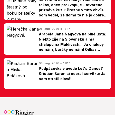
rokov, dnes prekvapuje - otvorene
priznáva krízu: Presne v túto chvíľu
som vedel, že doma to nie je dobré,
hovorí Milan Ondrík
08. aug. 2026 o 12:17
Arabela Jana Nagyová na plné ústa:
Niekto žije na Slovensku a má
chalupu na Maldivách... Ja chalupy
nemám, baráky nemám! Odkaz
Slovákom
08. aug. 2026 o 12:17
Podpásovka v úvode Let's Dance?
Kristián Baran si nebral servítku: Ja
som stratil slová!