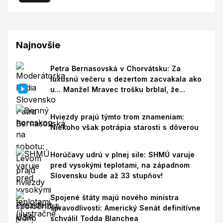
Najnovšie
Petra Bernasovská v Chorvátsku: Za
luxusnú večeru s dezertom zacvakala ako
u... Manžel Mravec trošku brblal, že...
Hviezdy prajú týmto trom znameniam:
Niekoho však potrápia starosti s dôverou
Horúčavy udrú v plnej sile: SHMÚ varuje
pred vysokými teplotami, na západnom
Slovensku bude až 33 stupňov!
Spojené štáty majú nového ministra
spravodlivosti: Americký Senát definitívne
schválil Todda Blanchea