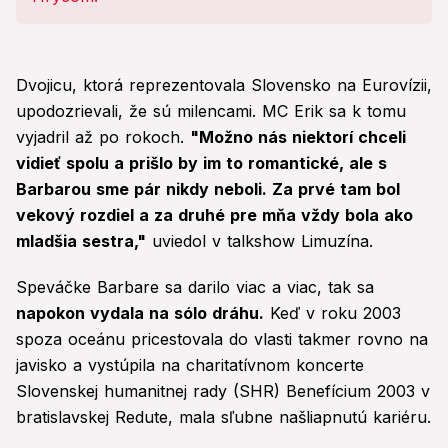
Dvojicu, ktorá reprezentovala Slovensko na Eurovízii,
upodozrievali, že sú milencami. MC Erik sa k tomu
vyjadril až po rokoch.
"Možno nás niektorí chceli
vidieť spolu a prišlo by im to romantické, ale s
Barbarou sme pár nikdy neboli. Za prvé tam bol
vekový rozdiel a za druhé pre mňa vždy bola ako
mladšia sestra,"
uviedol v talkshow Limuzína.
Speváčke Barbare sa darilo viac a viac, tak sa
napokon vydala na sólo dráhu.
Keď v roku 2003
spoza oceánu pricestovala do vlasti takmer rovno na
javisko a vystúpila na charitatívnom koncerte
Slovenskej humanitnej rady (SHR) Benefícium 2003 v
bratislavskej Redute, mala sľubne našliapnutú kariéru.