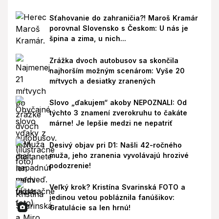
Sťahovanie do zahraničia?! Maroš Kramár
porovnal Slovensko s Českom: U nás je
špina a zima, u nich...
Zrážka dvoch autobusov sa skončila
najhorším možným scenárom: Vyše 20
mŕtvych a desiatky zranených
Slovo „ďakujem“ akoby NEPOZNALI: Od
týchto 3 znamení zverokruhu to čakáte
márne! Je lepšie medzi ne nepatriť
Desivý objav pri D1: Našli 42-ročného
muža, jeho zranenia vyvolávajú hrozivé
podozrenie!
Veľký krok? Kristína Svarinská FOTO a
jedinou vetou pobláznila fanúšikov:
Gratulácie sa len hrnú!