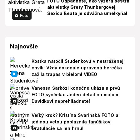
FOTO Odpadnete, ako vyzerá sestra
aktivistky Grety Thunbergovej:
Sexica Beata je odvážna umelkyňa!
Foto
Najnovšie
Kostka natočil Studenkovú v nestráženej
chvíli: Vždy dokonale upravená herečka
zažila trapas v bielom! VIDEO
Vanessa Šarközi konečne ukázala prvú
FOTO synčeka: Jeden detail na malom
Davidkovi neprehliadnete!
Veľký krok? Kristína Svarinská FOTO a
jedinou vetou pobláznila fanúšikov:
Gratulácie sa len hrnú!