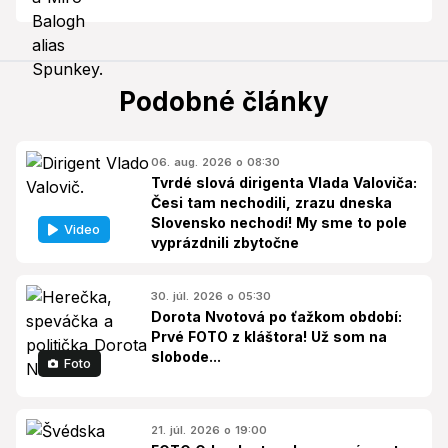
Podobné články
06. aug. 2026 o 08:30
Tvrdé slová dirigenta Vlada Valoviča:
Česi tam nechodili, zrazu dneska
Slovensko nechodí! My sme to pole
Video
vyprázdnili zbytočne
30. júl. 2026 o 05:30
Dorota Nvotová po ťažkom období:
Prvé FOTO z kláštora! Už som na
slobode...
Foto
21. júl. 2026 o 19:00