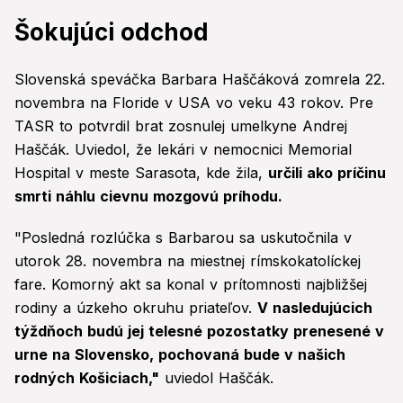
Šokujúci odchod
Slovenská speváčka Barbara Haščáková zomrela 22.
novembra na Floride v USA vo veku 43 rokov. Pre
TASR to potvrdil brat zosnulej umelkyne Andrej
Haščák. Uviedol, že lekári v nemocnici Memorial
Hospital v meste Sarasota, kde žila,
určili ako príčinu
smrti náhlu cievnu mozgovú príhodu.
"Posledná rozlúčka s Barbarou sa uskutočnila v
utorok 28. novembra na miestnej rímskokatolíckej
fare. Komorný akt sa konal v prítomnosti najbližšej
rodiny a úzkeho okruhu priateľov.
V nasledujúcich
týždňoch budú jej telesné pozostatky prenesené v
urne na Slovensko, pochovaná bude v našich
rodných Košiciach,"
uviedol Haščák.