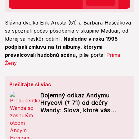
Slávna dvojka Erik Aresta (51) a Barbara Haščáková
sa spoznali počas pôsobenia v skupine Maduar, od
ktorej sa neskôr odtrhli.
Následne v roku 1995
podpísali zmluvu na tri albumy, ktorými
prevalcovali hudobnú scénu,
píše portál
Prima
Ženy
.
Prečítajte si viac
Dojemný odkaz Andymu
Hrycovi († 71) od dcéry
Wandy: Slová, ktoré vás
chytia za srdce!