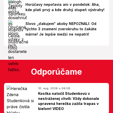
Horúčavy nepoľavia ani v pondelok: Aha,
kde platí prvý a kde druhý stupeň výstrahy!
Slovo „ďakujem“ akoby NEPOZNALI: Od
týchto 3 znamení zverokruhu to čakáte
márne! Je lepšie medzi ne nepatriť
Odporúčame
10. aug. 2026 o 06:08
Kostka natočil Studenkovú v
nestráženej chvíli: Vždy dokonale
upravená herečka zažila trapas v
bielom! VIDEO