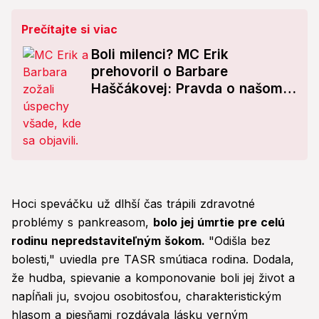
Prečítajte si viac
Boli milenci? MC Erik
prehovoril o Barbare
Haščákovej: Pravda o našom
vzťahu!
Hoci speváčku už dlhší čas trápili zdravotné
problémy s pankreasom,
bolo jej úmrtie pre celú
rodinu nepredstaviteľným šokom.
"Odišla bez
bolesti," uviedla pre TASR smútiaca rodina. Dodala,
že hudba, spievanie a komponovanie boli jej život a
napĺňali ju, svojou osobitosťou, charakteristickým
hlasom a piesňami rozdávala lásku verným