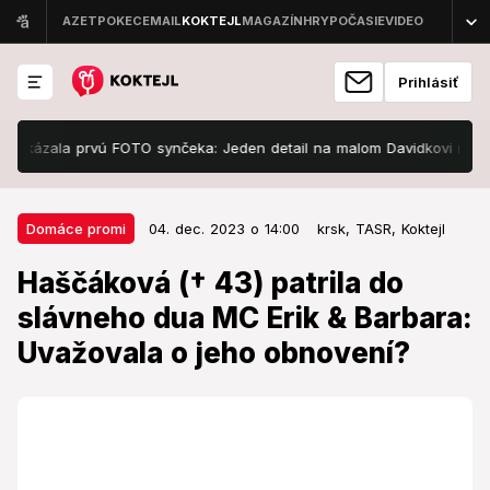
Prihlásiť
a prvú FOTO synčeka: Jeden detail na malom Davidkovi neprehliadnet
04. dec. 2023 o 14:00
Domáce promi
Domáce promi
04. dec. 2023 o 14:00
krsk,
TASR,
Koktejl
Haščáková († 43) patrila do
Haščáková († 43) patrila do
slávneho dua MC Erik & Barbara:
slávneho dua MC Erik & Barbara:
Uvažovala o jeho obnovení?
Uvažovala o jeho obnovení?
Premýšľala nad niečím takým?