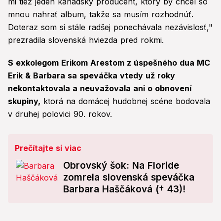
mi tiež jeden kanadský producent, ktorý by chcel so
mnou nahrať album, takže sa musím rozhodnúť.
Doteraz som si stále radšej ponechávala nezávislosť,"
prezradila slovenská hviezda pred rokmi.
S exkolegom Erikom Arestom z úspešného dua MC
Erik & Barbara sa speváčka vtedy už roky
nekontaktovala a neuvažovala ani o obnovení
skupiny,
ktorá na domácej hudobnej scéne bodovala
v druhej polovici 90. rokov.
Prečítajte si viac
Obrovský šok: Na Floride
zomrela slovenská speváčka
Barbara Haščáková († 43)!