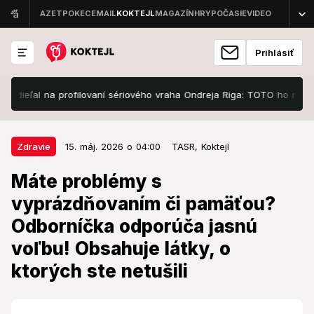
Prihlásiť
ieľal na profilovaní sériového vraha Ondreja Riga: TOTO ho robilo ex
15. máj. 2026 o 04:00
Zdravie
Zdravie
15. máj. 2026 o 04:00
TASR,
Koktejl
Máte problémy s vyprázdňovaním
Máte problémy s
či pamäťou? Odborníčka odporúča
vyprázdňovaním či pamäťou?
jasnú voľbu! Obsahuje látky, o
Odborníčka odporúča jasnú
ktorých ste netušili
voľbu! Obsahuje látky, o
Postará sa o reštart organizmu.
ktorých ste netušili