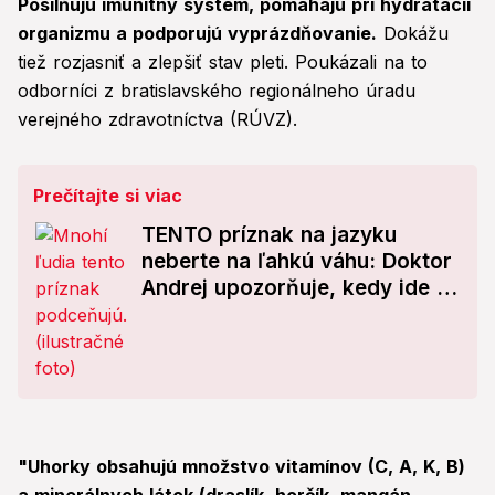
Posilňujú imunitný systém, pomáhajú pri hydratácii
organizmu a podporujú vyprázdňovanie.
Dokážu
tiež rozjasniť a zlepšiť stav pleti. Poukázali na to
odborníci z bratislavského regionálneho úradu
verejného zdravotníctva (RÚVZ).
Prečítajte si viac
TENTO príznak na jazyku
neberte na ľahkú váhu: Doktor
Andrej upozorňuje, kedy ide o
prejav rakoviny!
"Uhorky obsahujú množstvo vitamínov (C, A, K, B)