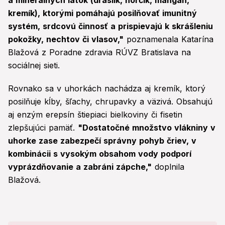
a minerálnych látok (draslík, horčík, mangán,
kremík), ktorými pomáhajú posilňovať imunitný
systém, srdcovú činnosť a prispievajú k skrášleniu
pokožky, nechtov či vlasov,"
poznamenala Katarína
Blažová z Poradne zdravia RÚVZ Bratislava na
sociálnej sieti.
Rovnako sa v uhorkách nachádza aj kremík, ktorý
posilňuje kĺby, šľachy, chrupavky a väzivá. Obsahujú
aj enzým erepsín štiepiaci bielkoviny či fisetin
zlepšujúci pamäť.
"Dostatočné množstvo vlákniny v
uhorke zase zabezpečí správny pohyb čriev, v
kombinácii s vysokým obsahom vody podporí
vyprázdňovanie a zabráni zápche,"
doplnila
Blažová.