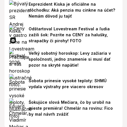
Exprezident Kiska je oficiálne na
dôchodku: Aká penzia mu cinkne na účet?
Nemám dôvod ju tajiť
Odštartoval Lovestream Festival a ľudia
zažili šok: Pozrite na CENY za halušky,
strapačky či pirohy! FOTO
Veľký sobotný horoskop: Levy zažiaria v
spoločnosti, jedno znamenie si musí dať
pozor na skryté napätie!
Sobota prinesie vysoké teploty: SHMÚ
vydala výstrahy pre viacero okresov
Šokujúce slová Mečiara, čo by urobil na
mieste premiéra! Chmelár na rovinu: Fico
by mal návrh zvážiť