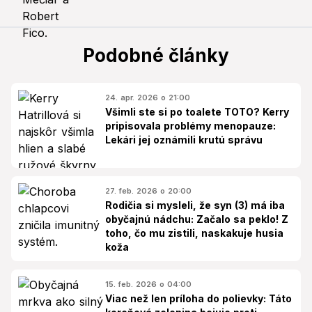
Podobné články
24. apr. 2026 o 21:00
Všimli ste si po toalete TOTO? Kerry
pripisovala problémy menopauze:
Lekári jej oznámili krutú správu
27. feb. 2026 o 20:00
Rodičia si mysleli, že syn (3) má iba
obyčajnú nádchu: Začalo sa peklo! Z
toho, čo mu zistili, naskakuje husia
koža
15. feb. 2026 o 04:00
Viac než len príloha do polievky: Táto