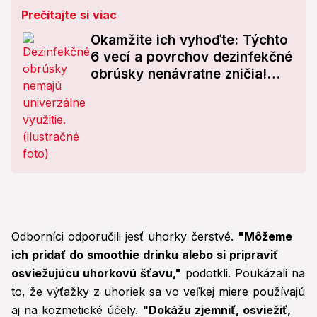
Prečítajte si viac
Okamžite ich vyhoďte: Týchto
6 vecí a povrchov dezinfekčné
obrúsky nenávratne zničia!
Túto chybu robí každý
Odborníci odporučili jesť uhorky čerstvé.
"Môžeme
ich pridať do smoothie drinku alebo si pripraviť
osviežujúcu uhorkovú šťavu,"
podotkli. Poukázali na
to, že výťažky z uhoriek sa vo veľkej miere používajú
aj na kozmetické účely.
"Dokážu zjemniť, osviežiť,