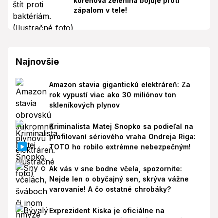
koreňová zelenina bojuje proti
zápalom v tele!
Najnovšie
Amazon stavia gigantickú elektráreň: Za
rok vypustí viac ako 30 miliónov ton
skleníkových plynov
Kriminalista Matej Snopko sa podieľal na
profilovaní sériového vraha Ondreja Riga:
TOTO ho robilo extrémne nebezpečným!
Ak vás v sne bodne včela, spozornite:
Nejde len o obyčajný sen, skrýva vážne
varovanie! A čo ostatné chrobáky?
Exprezident Kiska je oficiálne na