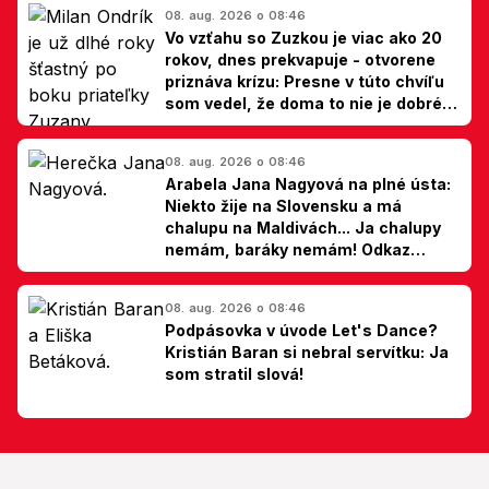
08. aug. 2026 o 08:46
Vo vzťahu so Zuzkou je viac ako 20
rokov, dnes prekvapuje - otvorene
priznáva krízu: Presne v túto chvíľu
som vedel, že doma to nie je dobré,
hovorí Milan Ondrík
08. aug. 2026 o 08:46
Arabela Jana Nagyová na plné ústa:
Niekto žije na Slovensku a má
chalupu na Maldivách... Ja chalupy
nemám, baráky nemám! Odkaz
Slovákom
08. aug. 2026 o 08:46
Podpásovka v úvode Let's Dance?
Kristián Baran si nebral servítku: Ja
som stratil slová!