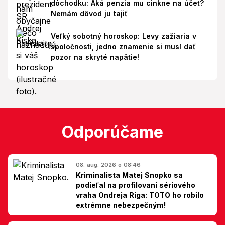
dôchodku: Aká penzia mu cinkne na účet?
Nemám dôvod ju tajiť
Veľký sobotný horoskop: Levy zažiaria v
spoločnosti, jedno znamenie si musí dať
pozor na skryté napätie!
Odporúčame
08. aug. 2026 o 08:46
Kriminalista Matej Snopko sa
podieľal na profilovaní sériového
vraha Ondreja Riga: TOTO ho robilo
extrémne nebezpečným!