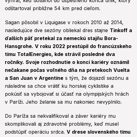
vyhral, keď dotiahol do úspešného konca únik, ktorý
odštartoval približne 54 km pred cieľom.
Sagan pôsobil v Liquigase v rokoch 2010 až 2014,
nasledujúce dve sezóny obliekal dres stajne
Tinkoff a
ďalších päť pretekal za nemeckú stajňu Bora-
Hansgrohe. V roku 2022 prestúpil do francúzskeho
tímu TotalEnergies, kde strávil posledné dva
ročníky. Svoje rozhodnutie o konci kariéry oznámil
nečakane počas voľného dňa na pretekoch Vuelta
a San Juan v Argentíne
s tým, že dojazdí sezónu a
následne sa chce vrátiť ku horskej cyklistike a
pokúsiť sa vybojovať si účasť na olympijských hrách
v Paríži. Jeho želanie sa mu nakoniec nevyplnilo.
Do Paríža sa nekvalifikoval a záver kariéry mu
skomplikovali aj zdravotné problémy, keď musel
podstúpiť operáciu srdca.
V drese slovenského tímu