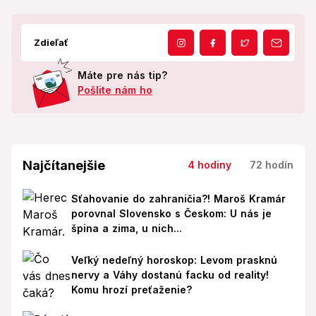
Zdieľať
Máte pre nás tip?
Pošlite nám ho
Najčítanejšie
4 hodiny
72 hodín
Sťahovanie do zahraničia?! Maroš Kramár
porovnal Slovensko s Českom: U nás je
špina a zima, u nich...
Veľký nedeľný horoskop: Levom prasknú
nervy a Váhy dostanú facku od reality!
Komu hrozí preťaženie?