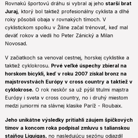
Rovnakú športovú dráhu si vybral aj jeho
starší brat
Juraj
, ktorý bol taktiež profesionálny cyklista a dlhé
roky pôsobili obaja v rovnakých tímoch. V
cyklistickom spolku v Žiline začal trénovať, keď mal
deväť rokov a viedli ho Peter Zánický a Milan
Novosad.
V začiatkoch sa venoval cestnej, horskej cyklistike a
taktiež cyklokrosu.
Prvé veľké úspechy zbieral na
horskom bicykli, keď v roku 2007 získal bronz na
majstrovstvách Európy v cross country a taktiež v
cyklokrose.
O rok neskôr sa už pýšil titulmi majstra
Európy i sveta v cross country, no i druhý miestom
medzi juniormi na slávnej klasike Paríž - Roubaix.
Jeho unikátne výsledky pritiahli záujem špičkových
tímov a koncom roka podpísal zmluvu s talianskou
stajňou Liquigas,
no nasledujúcu sezónu odjazdil