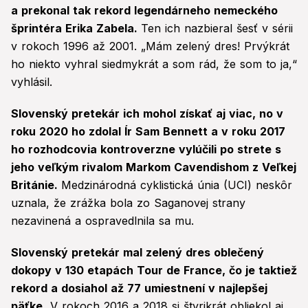
a prekonal tak rekord legendárneho nemeckého
šprintéra Erika Zabela.
Ten ich nazbieral šesť v sérii
v rokoch 1996 až 2001. „Mám zelený dres! Prvýkrát
ho niekto vyhral siedmykrát a som rád, že som to ja,“
vyhlásil.
Slovenský pretekár ich mohol získať aj viac, no v
roku 2020 ho zdolal Ír Sam Bennett a v roku 2017
ho rozhodcovia kontroverzne vylúčili po strete s
jeho veľkým rivalom Markom Cavendishom z Veľkej
Británie.
Medzinárodná cyklistická únia (UCI) neskôr
uznala, že zrážka bola zo Saganovej strany
nezavinená a ospravedlnila sa mu.
Slovenský pretekár mal zelený dres oblečený
dokopy v 130 etapách Tour de France, čo je taktiež
rekord a dosiahol až 77 umiestnení v najlepšej
päťke.
V rokoch 2016 a 2018 si štyrikrát obliekol aj