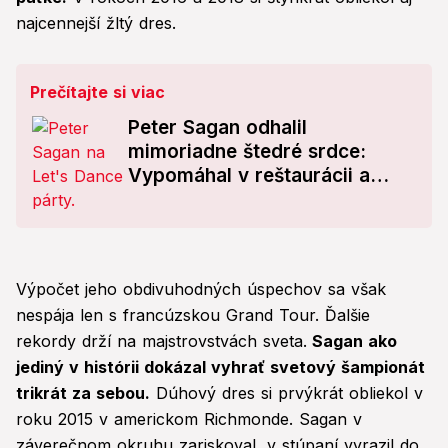
najcennejší žltý dres.
Prečítajte si viac
Peter Sagan odhalil
mimoriadne štedré srdce:
Vypomáhal v reštaurácii a
TOTO robil na Vianoce!
Výpočet jeho obdivuhodných úspechov sa však
nespája len s francúzskou Grand Tour. Ďalšie
rekordy drží na majstrovstvách sveta.
Sagan ako
jediný v histórii dokázal vyhrať svetový šampionát
trikrát za sebou.
Dúhový dres si prvýkrát obliekol v
roku 2015 v americkom Richmonde. Sagan v
záverečnom okruhu zariskoval, v stúpaní vyrazil do