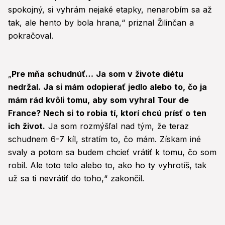
spokojný, si vyhrám nejaké etapky, nenarobím sa až
tak, ale hento by bola hrana,“ priznal Žilinčan a
pokračoval.
„
Pre mňa schudnúť… Ja som v živote diétu
nedržal. Ja si mám odopierať jedlo alebo to, čo ja
mám rád kvôli tomu, aby som vyhral Tour de
France? Nech si to robia tí, ktorí chcú prísť o ten
ich život.
Ja som rozmýšľal nad tým, že teraz
schudnem 6-7 kíl, stratím to, čo mám. Získam iné
svaly a potom sa budem chcieť vrátiť k tomu, čo som
robil. Ale toto telo alebo to, ako ho ty vyhrotíš, tak
už sa ti nevrátiť do toho,“ zakončil.