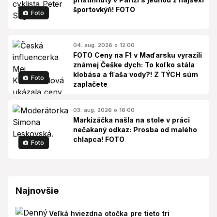
športovkýň! FOTO
Foto
04. aug. 2026 o 12:00
FOTO Ceny na F1 v Maďarsku vyrazili
známej Češke dych: To koľko stála
klobása a fľaša vody?! Z TÝCH súm
Foto
zaplačete
03. aug. 2026 o 16:00
Markizáčka našla na stole v práci
nečakaný odkaz: Prosba od malého
chlapca! FOTO
Foto
Najnovšie
Veľká hviezdna otočka pre tieto tri