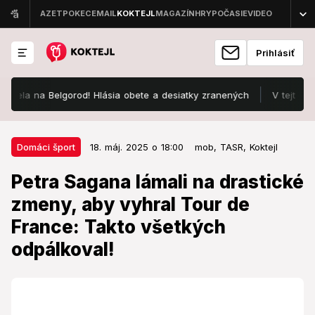
Prihlásiť
lgorod! Hlásia obete a desiatky zranených
V tejto časti Slovens
18. máj. 2025 o 18:00
Domáci šport
Domáci šport
18. máj. 2025 o 18:00
mob,
TASR,
Koktejl
Petra Sagana lámali na drastické
Petra Sagana lámali na drastické
zmeny, aby vyhral Tour de France:
zmeny, aby vyhral Tour de
Takto všetkých odpálkoval!
France: Takto všetkých
Na návrhy okolia reagoval s humorom sebe vlastným.
odpálkoval!