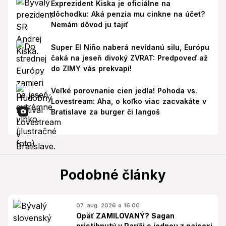
Exprezident Kiska je oficiálne na
dôchodku: Aká penzia mu cinkne na účet?
Nemám dôvod ju tajiť
Super El Niño naberá nevídanú silu, Európu
čaká na jeseň divoký ZVRAT: Predpoveď až
do ZIMY vás prekvapí!
Veľké porovnanie cien jedla! Pohoda vs.
Lovestream: Aha, o koľko viac zacvakáte v
Bratislave za burger či langoš
Podobné články
07. aug. 2026 o 16:00
Opäť ZAMILOVANÝ? Sagan
pristihnutý v Paríži s jednou z najsexi