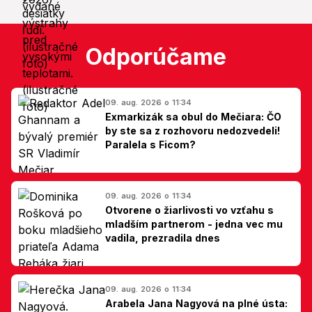
Odporúčame
09. aug. 2026 o 11:34
Exmarkizák sa obul do Mečiara: ČO
by ste sa z rozhovoru nedozvedeli!
Paralela s Ficom?
09. aug. 2026 o 11:34
Otvorene o žiarlivosti vo vzťahu s
mladším partnerom - jedna vec mu
vadila, prezradila dnes
09. aug. 2026 o 11:34
Arabela Jana Nagyová na plné ústa: