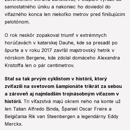
samostatného úniku a nakoniec ho doviedol do
víťazného konca len niekoľko metrov pred finišujúcim
pelotónom.
O rok neskôr zopakoval triumf v extrémnych
horúčavách v katarskej Dauhe, kde sa presadil po
špurte a v roku 2017 zavŕšil majstrovský hetrik v
nórskom Bergene, kde zdolal domáceho Alexandra
Kristoffa len o pár centimetrov.
Stal sa tak prvým cyklistom v histórii, ktorý
zvíťazili na svetovom šampionáte trikrát za sebou
a zároveň aj najmladším trojnásobným víťazom v
histórii.
Tri víťazstvá majú okrem neho na konte už
len Talian Alfredo Binda, Španiel Oscar Freire a
Belgičania Rik van Steenbergen a legendárny Eddy
Merckx.