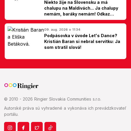
Niekto žije na Slovensku a má
chalupu na Maldivách... Ja chalupy
nemám, baráky nemám! Odkaz
Slovákom
09. aug. 2026 o 11:34
Podpásovka v úvode Let's Dance?
Kristián Baran si nebral servítku: Ja
som stratil slová!
© 2010 - 2026 Ringier Slovakia Communities s.r.o.
Autorské práva sú vyhradené a vykonáva ich prevádzkovateľ
portálu.