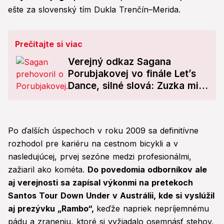
ešte za slovenský tím Dukla Trenčín–Merida.
Prečítajte si viac
Verejný odkaz Sagana
Porubjakovej vo finále Let’s
Dance, silné slová: Zuzka mi
...
Po ďalších úspechoch v roku 2009 sa definitívne
rozhodol pre kariéru na cestnom bicykli a v
nasledujúcej, prvej sezóne medzi profesionálmi,
zažiaril ako kométa.
Do povedomia odborníkov ale
aj verejnosti sa zapísal výkonmi na pretekoch
Santos Tour Down Under v Austrálii, kde si vyslúžil
aj prezývku
„
Rambo
“
,
keďže napriek nepríjemnému
pádu a zraneniu, ktoré si vyžiadalo osemnásť stehov,