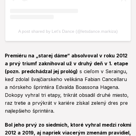
Premiéru na
„
starej dáme
“
absolvoval v roku 2012
a prvý triumf zaknihoval už v druhý deň v 1. etape
(pozn. predchádzal jej prológ)
s cieľom v Seraingu,
keď zdolal švajčiarskeho velikána Fabian Cancellaru
a nórskeho šprintéra Edvalda Boassona Hagena.
Dokopy vyhral tri etapy, trikrát obsadil druhé miesto,
raz tretie a prvýkrát v kariére získal zelený dres pre
najlepšieho šprintéra.
Bol jeho prvý zo siedmich, ktoré vyhral medzi rokmi
2012 a 2019, aj napriek viacerým zmenám pravidiel,