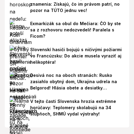
znamenia: Získajú, čo im právom patrí, no
pozor na TÚTO jednu vec!
Exmarkizák sa obul do Mečiara: ČO by ste
sa z rozhovoru nedozvedeli! Paralela s
Ficom?
Slovenskí hasiči bojujú s ničivými požiarmi
vo Francúzsku: Do akcie musela vyraziť aj
helikoptéra!
Desivá noc na oboch stranách: Rusko
zasiahlo obytný dom, Ukrajina udrela na
Belgorod! Hlásia obete a desiatky
zranených
V tejto časti Slovenska hrozia extrémne
horúčavy: Teplomery skolabujú na 34
stupňoch, SHMÚ vydal výstrahy!