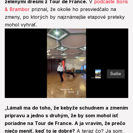
zelenými dresmi z Tour de France.
V
podcaste Boris
& Brambor
priznal, že okolie ho presviedčalo na
zmeny, po ktorých by najznámejšie etapové preteky
mohol vyhrať.
Ďalšie
0
seconds
„
Lámali ma do toho, že kebyže schudnem a zmením
of
19
prípravu a jedno s druhým, že by som mohol ísť
seconds
poriadne na Tour de France. A ja vravím, že prečo
niečo meniť, keď to je dobré?
A teraz čo? Ja som