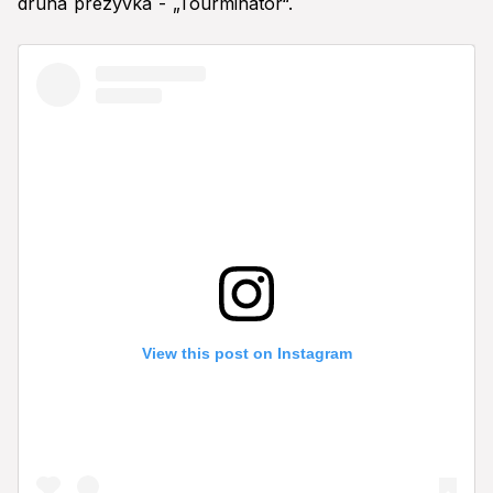
druhá prezývka - „Tourminátor“.