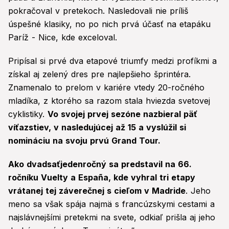
pokračoval v pretekoch. Nasledovali nie príliš
úspešné klasiky, no po nich prvá účasť na etapáku
Paríž - Nice, kde exceloval.
Pripísal si prvé dva etapové triumfy medzi profíkmi a
získal aj zelený dres pre najlepšieho šprintéra.
Znamenalo to prelom v kariére vtedy 20-ročného
mladíka, z ktorého sa razom stala hviezda svetovej
cyklistiky.
Vo svojej prvej sezóne nazbieral päť
víťazstiev, v nasledujúcej až 15 a vyslúžil si
nomináciu na svoju prvú Grand Tour.
Ako dvadsaťjedenročný sa predstavil na 66.
ročníku Vuelty a España, kde vyhral tri etapy
vrátanej tej záverečnej s cieľom v Madride
. Jeho
meno sa však spája najmä s francúzskymi cestami a
najslávnejšími pretekmi na svete, odkiaľ prišla aj jeho