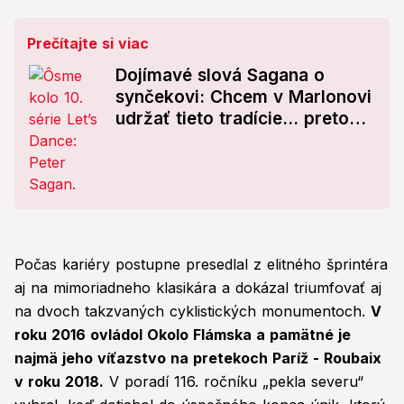
Prečítajte si viac
Dojímavé slová Sagana o
synčekovi: Chcem v Marlonovi
udržať tieto tradície... pretože
je Slovák!
Počas kariéry postupne presedlal z elitného šprintéra
aj na mimoriadneho klasikára a dokázal triumfovať aj
na dvoch takzvaných cyklistických monumentoch.
V
roku 2016 ovládol Okolo Flámska a pamätné je
najmä jeho víťazstvo na pretekoch Paríž - Roubaix
v roku 2018.
V poradí 116. ročníku „pekla severu“