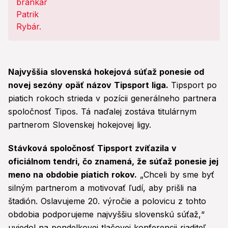
Najvyššia slovenská hokejová súťaž ponesie od
novej sezóny opäť názov Tipsport liga.
Tipsport po
piatich rokoch strieda v pozícii generálneho partnera
spoločnosť Tipos. Tá naďalej zostáva titulárnym
partnerom Slovenskej hokejovej ligy.
Stávková spoločnosť Tipsport zvíťazila v
oficiálnom tendri, čo znamená, že súťaž ponesie jej
meno na obdobie piatich rokov.
„Chceli by sme byť
silným partnerom a motivovať ľudí, aby prišli na
štadión. Oslavujeme 20. výročie a polovicu z tohto
obdobia podporujeme najvyššiu slovenskú súťaž,“
uviedol na pondelkovej tlačovej konferencii riaditeľ