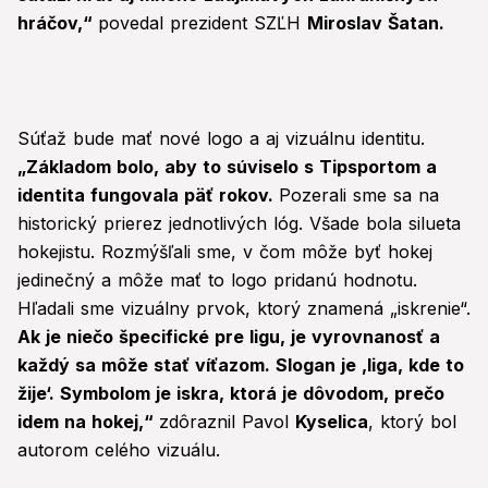
hráčov,“
povedal prezident SZĽH
Miroslav Šatan.
Súťaž bude mať nové logo a aj vizuálnu identitu.
„Základom bolo, aby to súviselo s Tipsportom a
identita fungovala päť rokov.
Pozerali sme sa na
historický prierez jednotlivých lóg. Všade bola silueta
hokejistu. Rozmýšľali sme, v čom môže byť hokej
jedinečný a môže mať to logo pridanú hodnotu.
Hľadali sme vizuálny prvok, ktorý znamená „iskrenie“.
Ak je niečo špecifické pre ligu, je vyrovnanosť a
každý sa môže stať víťazom. Slogan je
,
liga, kde to
žije
‘
. Symbolom je iskra, ktorá je dôvodom, prečo
idem na hokej,“
zdôraznil Pavol
Kyselica
, ktorý bol
autorom celého vizuálu.