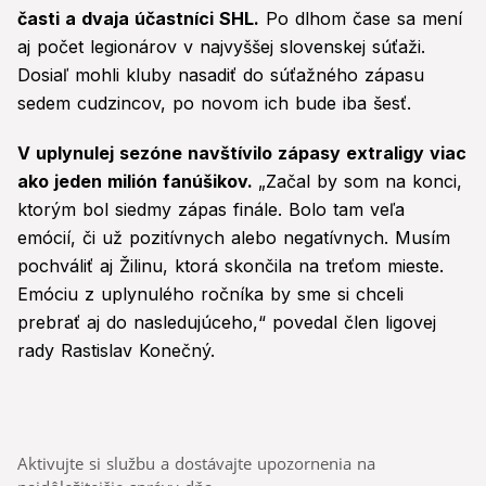
časti a dvaja účastníci SHL.
Po dlhom čase sa mení
aj počet legionárov v najvyššej slovenskej súťaži.
Dosiaľ mohli kluby nasadiť do súťažného zápasu
sedem cudzincov, po novom ich bude iba šesť.
V uplynulej sezóne navštívilo zápasy extraligy viac
ako jeden milión fanúšikov.
„Začal by som na konci,
ktorým bol siedmy zápas finále. Bolo tam veľa
emócií, či už pozitívnych alebo negatívnych. Musím
pochváliť aj Žilinu, ktorá skončila na treťom mieste.
Emóciu z uplynulého ročníka by sme si chceli
prebrať aj do nasledujúceho,“ povedal člen ligovej
rady Rastislav Konečný.
Aktivujte si službu a dostávajte upozornenia na