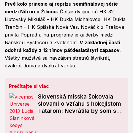
Prvé kolo prinesie aj reprízu semifinálovej série
medzi Nitrou a Žilinou.
Ďalšie dvojice sú HK 32
Liptovský Mikuláš - HK Dukla Michalovce, HK Dukla
Trenčín - HK Spišská Nová Ves. Nováčik z Prešova
privíta Poprad a na programe je aj derby medzi
Banskou Bystricou a Zvolenom.
V základnej časti
odohrá každý z 12 tímov päťdesiatštyri zápasov.
Všetky mužstvá sa navzájom stretnú štyrikrát,
dvakrát doma a dvakrát vonku.
Prečítajte si viac
Slovenská misska šokovala
slovami o vzťahu s hokejistom
Tatarom: Nevrátila by som sa,
ani keby mi za to zaplatia!