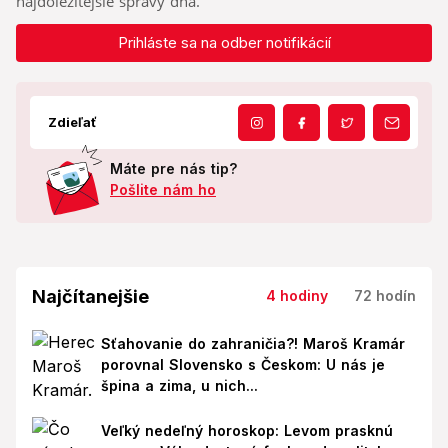
najdôležitejšie správy dňa.
Prihláste sa na odber notifikácií
Zdieľať
Máte pre nás tip?
Pošlite nám ho
Najčítanejšie
4 hodiny
72 hodín
Sťahovanie do zahraničia?! Maroš Kramár
porovnal Slovensko s Českom: U nás je
špina a zima, u nich...
Veľký nedeľný horoskop: Levom prasknú