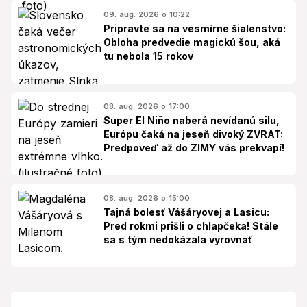
09. aug. 2026 o 10:22
Pripravte sa na vesmírne šialenstvo:
Obloha predvedie magickú šou, aká
tu nebola 15 rokov
08. aug. 2026 o 17:00
Super El Niño naberá nevídanú silu,
Európu čaká na jeseň divoký ZVRAT:
Predpoveď až do ZIMY vás prekvapí!
08. aug. 2026 o 15:00
Tajná bolesť Vášáryovej a Lasicu:
Pred rokmi prišli o chlapčeka! Stále
sa s tým nedokázala vyrovnať