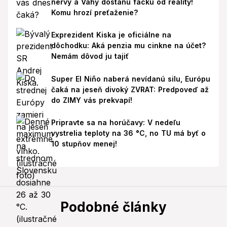
nervy a Váhy dostanú facku od reality!
Komu hrozí preťaženie?
Exprezident Kiska je oficiálne na
dôchodku: Aká penzia mu cinkne na účet?
Nemám dôvod ju tajiť
Super El Niño naberá nevídanú silu, Európu
čaká na jeseň divoký ZVRAT: Predpoveď až
do ZIMY vás prekvapí!
Pripravte sa na horúčavy: V nedeľu
vystrelia teploty na 36 °C, no TU má byť o
10 stupňov menej!
Podobné články