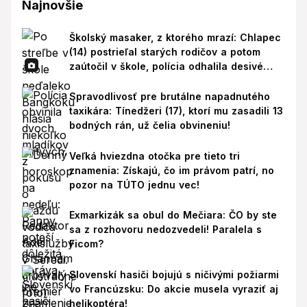
Najnovšie
Školský masaker, z ktorého mrazí: Chlapec
(14) postrieľal starých rodičov a potom
zaútočil v škole, polícia odhalila desivé
pozadie!
Spravodlivosť pre brutálne napadnutého
taxikára: Tínedžeri (17), ktorí mu zasadili 13
bodných rán, už čelia obvineniu!
Veľká hviezdna otočka pre tieto tri
znamenia: Získajú, čo im právom patrí, no
pozor na TÚTO jednu vec!
Exmarkizák sa obul do Mečiara: ČO by ste
sa z rozhovoru nedozvedeli! Paralela s
Ficom?
Slovenskí hasiči bojujú s ničivými požiarmi
vo Francúzsku: Do akcie musela vyraziť aj
helikoptéra!