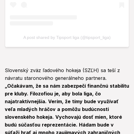
Slovenský zväz ľadového hokeja (SZĽH) sa teší z
návratu staronového generálneho partnera.
„Očakávam, že sa nám zabezpečí finančnú stabilitu
pre kluby. Filozofiou je, aby bola liga, čo
najatraktívnejšia. Verím, že tímy bude využívať
veľa mladých hráčov a pomôžu budúcnosti
slovenského hokeja. Vychovajú dosť mien, ktoré
budú súčasťou reprezentácie. Hádam bude v
súťaži hrať aj mnoho zaujímavých zahraničných