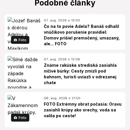
Podobné články
07. aug. 2026 o 13:00
Čo na to povie Adela? Banáš odhalil
vnúčikovo porušenie pravidiel:
Domov prišiel premočený, umazaný,
Foto
ale... FOTO
07. aug. 2026 o 12:06
Známe rakúske strediská zasiahla
ničivé búrky: Cesty zmizli pod
bahnom, turisti uviazli v odrezanej
chate
06. aug. 2026 o 21:50
FOTO Extrémny obrat počasia: Oravu
zasiahli krúpy ako orechy, voda sa
valila po ceste!
Foto