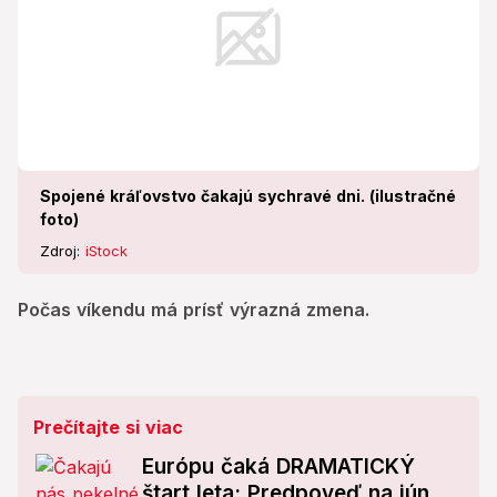
Spojené kráľovstvo čakajú sychravé dni. (ilustračné
foto)
Zdroj:
iStock
Počas víkendu má prísť výrazná zmena.
Prečítajte si viac
Európu čaká DRAMATICKÝ
štart leta: Predpoveď na jún