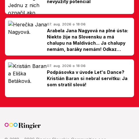
nevyužitý potenciál
07. aug. 2026 o 18:06
Arabela Jana Nagyová na plné ústa:
Niekto žije na Slovensku a má
chalupu na Maldivách... Ja chalupy
nemám, baráky nemám! Odkaz
Slovákom
07. aug. 2026 o 18:06
Podpásovka v úvode Let's Dance?
Kristián Baran si nebral servítku: Ja
som stratil slová!