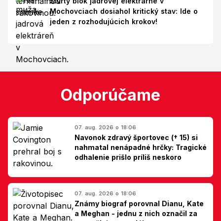
Štvrtý blok jadrovej elektrárne v
Mochovciach dosiahol kritický stav: Ide o
jeden z rozhodujúcich krokov!
Odporúčame
07. aug. 2026 o 18:06
Navonok zdravý športovec († 15) si
nahmatal nenápadné hrčky: Tragické
odhalenie prišlo príliš neskoro
07. aug. 2026 o 18:06
Známy biograf porovnal Dianu, Kate
a Meghan - jednu z nich označil za