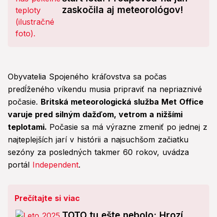
zaskočila aj meteorológov!
Obyvatelia Spojeného kráľovstva sa počas
predĺženého víkendu musia pripraviť na nepriaznivé
počasie.
Britská meteorologická služba Met Office
varuje pred silným dažďom, vetrom a nižšími
teplotami.
Počasie sa má výrazne zmeniť po jednej z
najteplejších jarí v histórii a najsuchšom začiatku
sezóny za posledných takmer 60 rokov, uvádza
portál
Independent
.
Prečítajte si viac
TOTO tu ešte nebolo: Hrozí