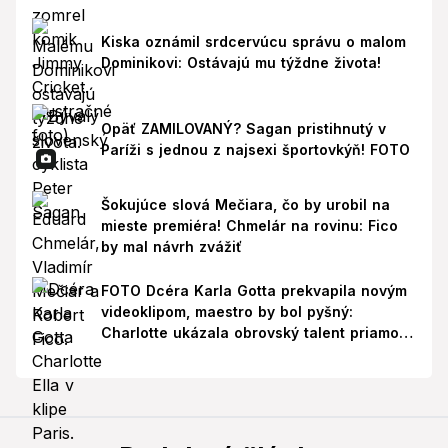
Kiska oznámil srdcervúcu správu o malom
Dominikovi: Ostávajú mu týždne života!
Opäť ZAMILOVANÝ? Sagan pristihnutý v
Paríži s jednou z najsexi športovkýň! FOTO
Šokujúce slová Mečiara, čo by urobil na
mieste premiéra! Chmelár na rovinu: Fico
by mal návrh zvážiť
FOTO Dcéra Karla Gotta prekvapila novým
videoklipom, maestro by bol pyšný:
Charlotte ukázala obrovský talent priamo v
Paríži!