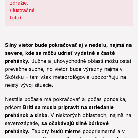
priplatíte!
Silný vietor bude pokračovať aj v nedeľu, najmä na
severe, kde sa môžu udrieť výdatné a časté
prehánky.
Južné a juhovýchodné oblasti môžu ostať
prevažne suché, no vietor bude výrazný najmä v
Škótsku – tam však meteorológovia upozorňujú na
neistý vývoj situácie.
Nestále počasie má pokračovať aj počas pondelka,
pričom
Briti sa musia pripraviť na striedanie
prehánok a slnka.
V niektorých oblastiach, najmä na
severozápade,
sa očakávajú silné búrkové
prehánky.
Teploty budú mierne podpriemerné a v