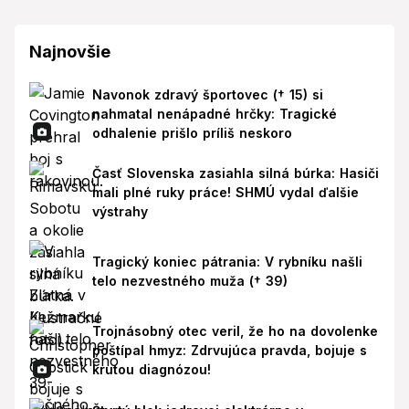
Najnovšie
Navonok zdravý športovec († 15) si
nahmatal nenápadné hrčky: Tragické
odhalenie prišlo príliš neskoro
Časť Slovenska zasiahla silná búrka: Hasiči
mali plné ruky práce! SHMÚ vydal ďalšie
výstrahy
Tragický koniec pátrania: V rybníku našli
telo nezvestného muža († 39)
Trojnásobný otec veril, že ho na dovolenke
poštípal hmyz: Zdrvujúca pravda, bojuje s
krutou diagnózou!