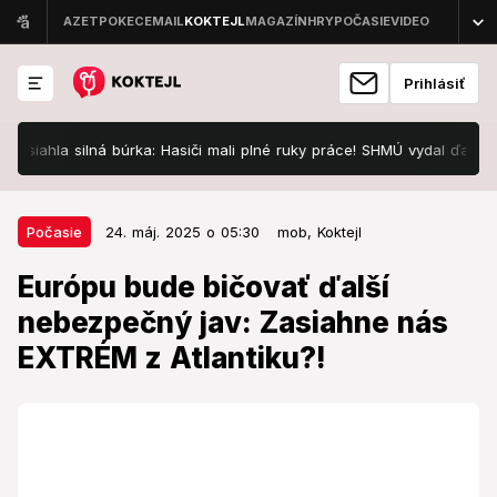
Prihlásiť
ahla silná búrka: Hasiči mali plné ruky práce! SHMÚ vydal ďalšie výstr
24. máj. 2025 o 05:30
Počasie
Počasie
24. máj. 2025 o 05:30
mob,
Koktejl
Európu bude bičovať ďalší
Európu bude bičovať ďalší
nebezpečný jav: Zasiahne nás
nebezpečný jav: Zasiahne nás
EXTRÉM z Atlantiku?!
EXTRÉM z Atlantiku?!
Počas víkendu má prísť výrazná zmena.