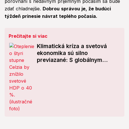
porovnaní s nedávnym príjemným počasím sa bude
zdať chladnejšie.
Dobrou správou je, že budúci
týždeň prinesie návrat teplého počasia.
Prečítajte si viac
Klimatická kríza a svetová
ekonomika sú silno
previazané: S globálnym
otepľovaním príde aj výrazná
chudoba!