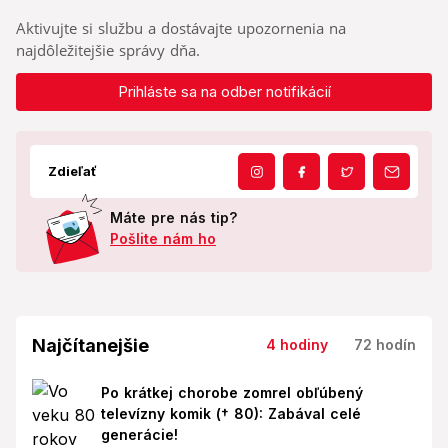
Aktivujte si službu a dostávajte upozornenia na
najdôležitejšie správy dňa.
Prihláste sa na odber notifikácií
Zdieľať
Máte pre nás tip?
Pošlite nám ho
Najčítanejšie
4 hodiny
72 hodín
Po krátkej chorobe zomrel obľúbený
televízny komik († 80): Zabával celé
generácie!