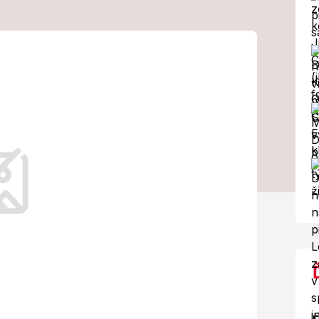
í: Dokaličil
! Slzy bolesti a
akmer stál krásnu modelku život.