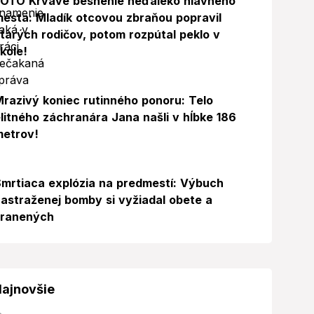
FOTO Krvavé besnenie neďaleko hlavného
esta: Mladík otcovou zbraňou popravil
tarých rodičov, potom rozpútal peklo v
kole!
razivý koniec rutinného ponoru: Telo
litného záchranára Jana našli v hĺbke 186
metrov!
mrtiaca explózia na predmestí: Výbuch
astraženej bomby si vyžiadal obete a
zranených
ajnovšie