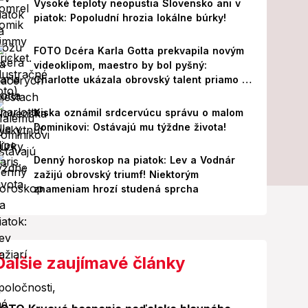
Vysoké teploty neopustia Slovensko ani v
piatok: Popoludní hrozia lokálne búrky!
FOTO Dcéra Karla Gotta prekvapila novým
videoklipom, maestro by bol pyšný:
Charlotte ukázala obrovský talent priamo v
Paríži!
Kiska oznámil srdcervúcu správu o malom
Dominikovi: Ostávajú mu týždne života!
Denný horoskop na piatok: Lev a Vodnár
zažijú obrovský triumf! Niektorým
znameniam hrozí studená sprcha
Ďalšie zaujímavé články
Foto