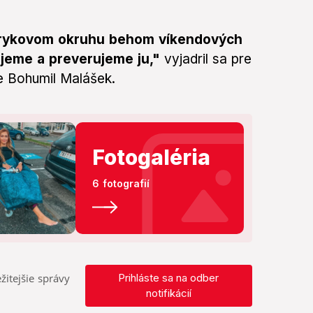
sarykovom okruhu behom víkendových
cujeme a preverujeme ju,"
vyjadril sa pre
ne Bohumil Malášek.
Fotogaléria
6 fotografií
žitejšie správy
Prihláste sa na odber
notifikácií