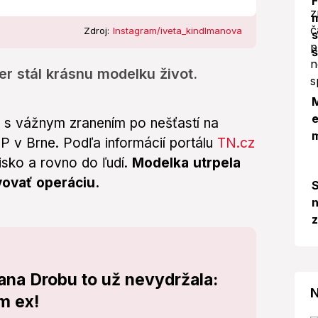
m
Zdroj:
Instagram/iveta_kindlmanova
s
š
 stál krásnu modelku život.
M
e
 s vážnym zranením po nešťastí na
v Brne. Podľa informácií portálu
TN.cz
isko a rovno do ľudí.
Modelka utrpela
vovať operáciu.
S
n
na Drobu to už nevydržala:
N
m ex!