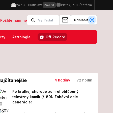
Prihlásiť
?
Pošlite nám ho
k nohám obrovská príležitosť: Patríte medzi vyvolených?
Zdrvujú
ízy
Astrológia
Off Record
ajčítanejšie
4 hodiny
72 hodín
Po krátkej chorobe zomrel obľúbený
televízny komik († 80): Zabával celé
generácie!