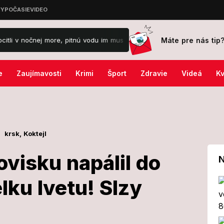
Máte pre nás tip
more, pitnú vodu im musia dovážať!
Týmto 3 znameniu dnes padne 
e
Zaujímavosti
Krimi
Šport
Zdravie
Videá
Kv
krsk,
Koktejl
ovisku napálil do
N
lku Ivetu! Slzy
a parkovisku