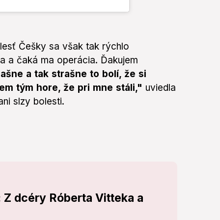
lesť Češky sa však tak rýchlo
ila a čaká ma operácia. Ďakujem
rašne a tak strašne to bolí, že si
jem tým hore, že pri mne stáli,"
uviedla
i slzy bolesti.
 Z dcéry Róberta Vitteka a