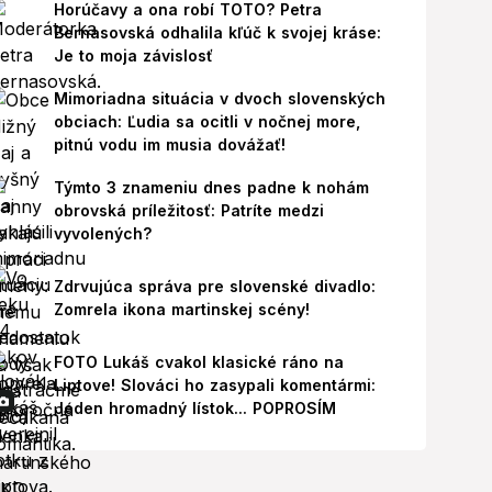
Horúčavy a ona robí TOTO? Petra
Bernasovská odhalila kľúč k svojej kráse:
Je to moja závislosť
Mimoriadna situácia v dvoch slovenských
obciach: Ľudia sa ocitli v nočnej more,
pitnú vodu im musia dovážať!
Týmto 3 znameniu dnes padne k nohám
obrovská príležitosť: Patríte medzi
vyvolených?
Zdrvujúca správa pre slovenské divadlo:
Zomrela ikona martinskej scény!
FOTO Lukáš cvakol klasické ráno na
Liptove! Slováci ho zasypali komentármi:
Jeden hromadný lístok... POPROSÍM