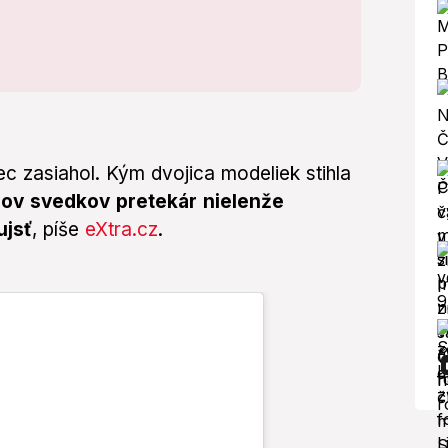
ec zasiahol. Kým dvojica modeliek stihla
lov svedkov pretekár nielenže
ujsť
, píše
eXtra.cz
.