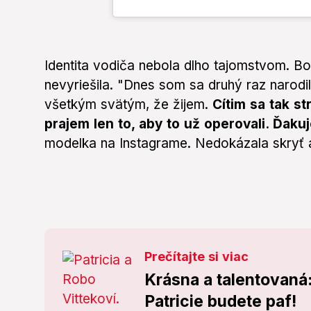
Identita vodiča nebola dlho tajomstvom. Bo
nevyriešila. "Dnes som sa druhý raz narod
všetkým svätým, že žijem.
Cítim sa tak st
prajem len to, aby to už operovali. Ďaku
modelka na Instagrame. Nedokázala skryť an
Prečítajte si viac
Krásna a talentovaná:
Patricie budete paf!