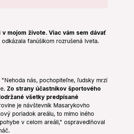
ni v mojom živote. Viac vám sem dávať
odkázala fanúšikom rozrušená Iveta.
. "Nehoda nás, pochopiteľne, ľudsky mrzí
e.
Zo strany účastníkov športového
 dodržané všetky predpísané
rovine je návštevník Masarykovho
ový poriadok areálu, to mimo iného
pohybe v celom areáli," ospravedlňoval
háč.