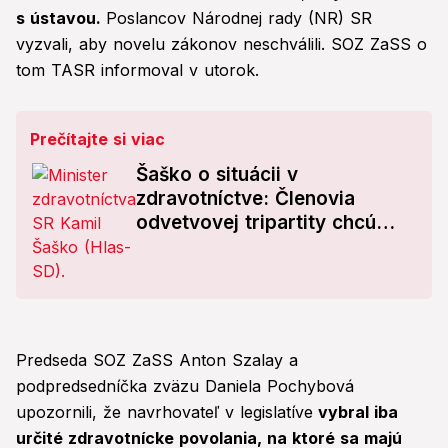
s ústavou.
Poslancov Národnej rady (NR) SR
vyzvali, aby novelu zákonov neschválili. SOZ ZaSS o
tom TASR informoval v utorok.
Prečítajte si viac
Šaško o situácii v
zdravotníctve: Členovia
odvetvovej tripartity chcú
naštartovať zlepšenie!
Predseda SOZ ZaSS Anton Szalay a
podpredsedníčka zväzu Daniela Pochybová
upozornili, že navrhovateľ v legislatíve
vybral iba
určité zdravotnícke povolania, na ktoré sa majú