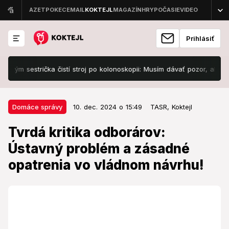
Prihlásiť
sestrička čistí stroj po kolonoskopii: Musím dávať pozor, aby som to...
10. dec. 2024 o 15:49
Domáce správy
Domáce správy
10. dec. 2024 o 15:49
TASR,
Koktejl
Tvrdá kritika odborárov: Ústavný
Tvrdá kritika odborárov:
problém a zásadné opatrenia vo
Ústavný problém a zásadné
vládnom návrhu!
opatrenia vo vládnom návrhu!
Opatrenia v zákone majú byť neakceptovateľné.