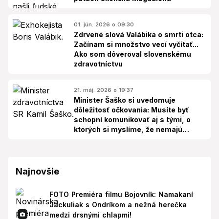
01. jún. 2026 o 09:30
Zdrvené slová Valábika o smrti otca:
Začínam si množstvo vecí vyčítať...
Ako som dôveroval slovenskému
zdravotníctvu
21. máj. 2026 o 19:37
Minister Šaško si uvedomuje
dôležitosť očkovania: Musíte byť
schopní komunikovať aj s tými, o
ktorých si myslíme, že nemajú
pravdu
Najnovšie
FOTO Premiéra filmu Bojovník: Namakaní
Jackuliak s Ondríkom a nežná herečka
medzi drsnými chlapmi!