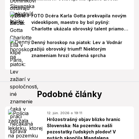
FOTO Dcéra Karla Gotta prekvapila novým
videoklipom, maestro by bol pyšný:
Charlotte ukázala obrovský talent priamo v
Paríži!
Denný horoskop na piatok: Lev a Vodnár
zažijú obrovský triumf! Niektorým
znameniam hrozí studená sprcha
Podobné články
12. jún. 2026 o 19:11
Hrôzostrašný objav blízko hraníc
Slovenska: Na pozemku našli
pozostatky ľudských plodov! V
putách skončila Magdalena