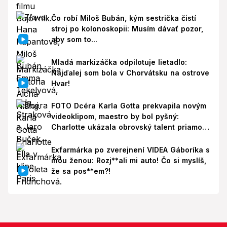
Čo robí Miloš Bubán, kým sestrička čistí
stroj po kolonoskopii: Musím dávať pozor,
aby som to...
Mladá markizáčka odpilotuje lietadlo:
Najďalej som bola v Chorvátsku na ostrove
Hvar!
FOTO Dcéra Karla Gotta prekvapila novým
videoklipom, maestro by bol pyšný:
Charlotte ukázala obrovský talent priamo v
Paríži!
Exfarmárka po zverejnení VIDEA Gáboríka s
inou ženou: Rozj**ali mi auto! Čo si myslíš,
že sa pos**em?!