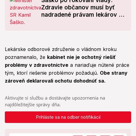
Šaško po rokovaní vlády:
Zdravie občanov musí byť
nadradené právam lekárov na
pracovné spory
Lekárske odborové združenie o vládnom kroku
poznamenalo, že
kabinet nie je ochotný riešiť
problémy v zdravotníctve
a nariaďuje nútené práce
tým, ktorí riešenie problémov požadujú.
Obe strany
zároveň deklarovali ochotu dohodnúť sa.
Aktivujte si službu a dostávajte upozornenia na
najdôležitejšie správy dňa.
Prihláste sa na odber notifikácií