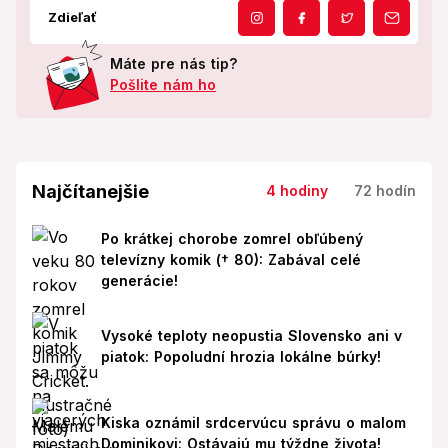
Zdieľať
Máte pre nás tip?
Pošlite nám ho
Najčítanejšie
4 hodiny
72 hodín
Po krátkej chorobe zomrel obľúbený
televízny komik († 80): Zabával celé
generácie!
Vysoké teploty neopustia Slovensko ani v
piatok: Popoludní hrozia lokálne búrky!
Kiska oznámil srdcervúcu správu o malom
Dominikovi: Ostávajú mu týždne života!