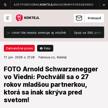
Prihlásiť
e vietor! Na miesto smeruje aj vrtuľník
Spojí sa SNS pred voľbami 
Foto
Zahraničné promi
17. jún. 2026 o 21:28
Zahraničné promi
17. jún. 2026 o 21:28
FOTO Arnold Schwarzenegger vo
Famous.cz,
Koktejl
Viedni: Pochválil sa o 27 rokov
FOTO Arnold Schwarzenegger
mladšou partnerkou, ktorá sa inak
vo Viedni: Pochválil sa o 27
skrýva pred svetom!
rokov mladšou partnerkou,
ktorá sa inak skrýva pred
Pozrite, ako im to spolu pristane.
svetom!