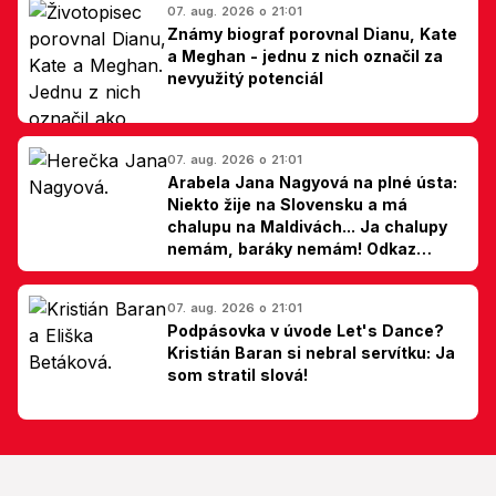
07. aug. 2026 o 21:01
Známy biograf porovnal Dianu, Kate
a Meghan - jednu z nich označil za
nevyužitý potenciál
07. aug. 2026 o 21:01
Arabela Jana Nagyová na plné ústa:
Niekto žije na Slovensku a má
chalupu na Maldivách... Ja chalupy
nemám, baráky nemám! Odkaz
Slovákom
07. aug. 2026 o 21:01
Podpásovka v úvode Let's Dance?
Kristián Baran si nebral servítku: Ja
som stratil slová!