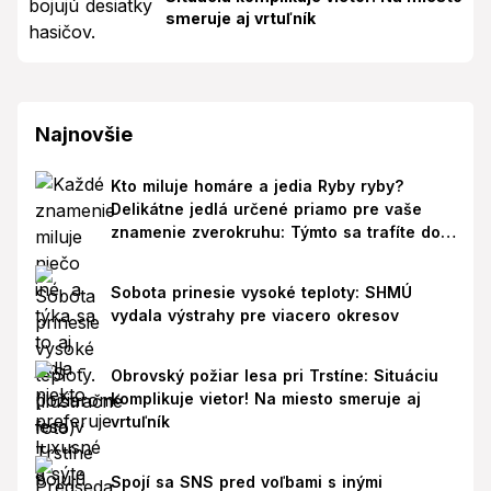
smeruje aj vrtuľník
Najnovšie
Kto miluje homáre a jedia Ryby ryby?
Delikátne jedlá určené priamo pre vaše
znamenie zverokruhu: Týmto sa trafíte do
ich chutí!
Sobota prinesie vysoké teploty: SHMÚ
vydala výstrahy pre viacero okresov
Obrovský požiar lesa pri Trstíne: Situáciu
komplikuje vietor! Na miesto smeruje aj
vrtuľník
Spojí sa SNS pred voľbami s inými