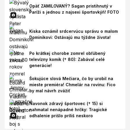
Opäť ZAMILOVANÝ? Sagan pristihnutý v
Paríži s jednou z najsexi športovkýň! FOTO
Kiska oznámil srdcervúcu správu o malom
Dominikovi: Ostávajú mu týždne života!
Po krátkej chorobe zomrel obľúbený
televízny komik († 80): Zabával celé
generácie!
Šokujúce slová Mečiara, čo by urobil na
mieste premiéra! Chmelár na rovinu: Fico
by mal návrh zvážiť
Navonok zdravý športovec († 15) si
nahmatal nenápadné hrčky: Tragické
odhalenie prišlo príliš neskoro