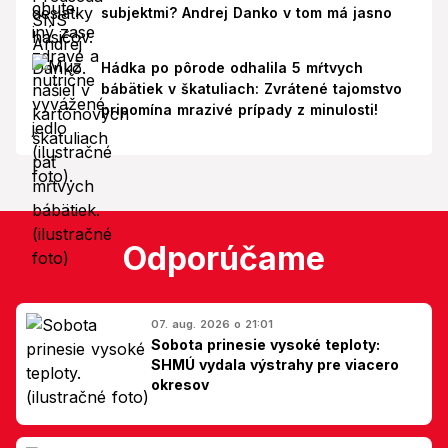
subjektmi? Andrej Danko v tom má jasno
Hádka po pôrode odhalila 5 mŕtvych
bábätiek v škatuliach: Zvrátené tajomstvo
pripomína mrazivé prípady z minulosti!
Odporúčame
07. aug. 2026 o 21:01
Sobota prinesie vysoké teploty:
SHMÚ vydala výstrahy pre viacero
okresov