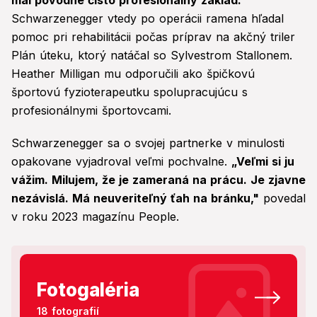
mal pôvodne čisto profesionálny základ.
Schwarzenegger vtedy po operácii ramena hľadal
pomoc pri rehabilitácii počas príprav na akčný triler
Plán úteku, ktorý natáčal so Sylvestrom Stallonem.
Heather Milligan mu odporučili ako špičkovú
športovú fyzioterapeutku spolupracujúcu s
profesionálnymi športovcami.
Schwarzenegger sa o svojej partnerke v minulosti
opakovane vyjadroval veľmi pochvalne.
„Veľmi si ju
vážim. Milujem, že je zameraná na prácu. Je zjavne
nezávislá. Má neuveriteľný ťah na bránku,"
povedal
v roku 2023 magazínu People.
Fotogaléria
18 fotografií