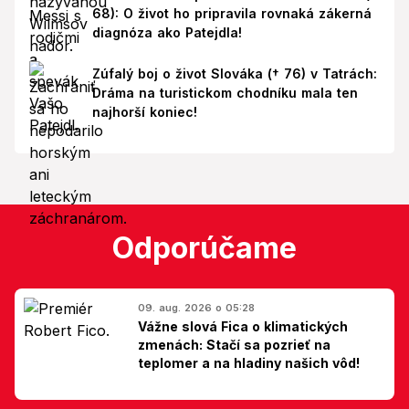
68): O život ho pripravila rovnaká zákerná
diagnóza ako Patejdla!
Zúfalý boj o život Slováka († 76) v Tatrách:
Dráma na turistickom chodníku mala ten
najhorší koniec!
Odporúčame
09. aug. 2026 o 05:28
Vážne slová Fica o klimatických
zmenách: Stačí sa pozrieť na
teplomer a na hladiny našich vôd!