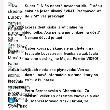
Super El Niño naberá nevídanú silu, Európu
čaká na jeseň divoký ZVRAT: Predpoveď až
do ZIMY vás prekvapí!
Exprezident Kiska je oficiálne na
dôchodku: Aká penzia mu cinkne na účet?
Nemám dôvod ju tajiť
Gáboríkovci po škandále prichytení na
festivale Lovestream: Ivanka sa zabávala
na plné obrátky, no Majo... Pozrite VIDEO!
Výbuch neďaleko plynovodu: Von sa
dostali nové informácie o drone, ktorý sa
zrútil v Bulharsku!
Petra Bernasovská v Chorvátsku: Za
luxusnú večeru s dezertom zacvakala ako
u... Manžel Mravec trošku brblal, že...