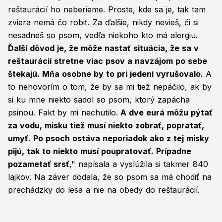
reštaurácií ho neberieme. Proste, kde sa je, tak tam
zviera nemá čo robiť. Za ďalšie, nikdy nevieš, či si
nesadneš so psom, vedľa niekoho kto má alergiu.
Ďalší dôvod je, že môže nastať situácia, že sa v
reštaurácií stretne viac psov a navzájom po sebe
štekajú. Mňa osobne by to pri jedení vyrušovalo.
A
to nehovorím o tom, že by sa mi tiež nepáčilo, ak by
si ku mne niekto sadol so psom, ktorý zapácha
psinou. Fakt by mi nechutilo.
A dve eurá môžu pýtať
za vodu, misku tiež musí niekto zobrať, popratať,
umyť. Po psoch ostáva neporiadok ako z tej misky
pijú, tak to niekto musí poupratovať. Prípadne
pozametať srsť
," napísala a vyslúžila si takmer 840
lajkov. Na záver dodala, že so psom sa má chodiť na
prechádzky do lesa a nie na obedy do reštaurácií.