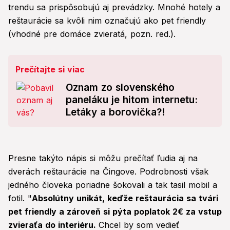
trendu sa prispôsobujú aj prevádzky. Mnohé hotely a
reštaurácie sa kvôli nim označujú ako pet friendly
(vhodné pre domáce zvieratá, pozn. red.).
Prečítajte si viac
Oznam zo slovenského
paneláku je hitom internetu:
Letáky a borovička?!
Presne takýto nápis si môžu prečítať ľudia aj na
dverách reštaurácie na Čingove. Podrobnosti však
jedného človeka poriadne šokovali a tak tasil mobil a
fotil. "
Absolútny unikát, keďže reštaurácia sa tvári
pet friendly a zároveň si pýta poplatok 2€ za vstup
zvieraťa do interiéru.
Chcel by som vedieť