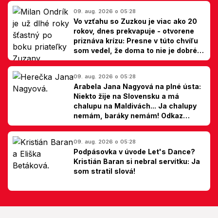
09. aug. 2026 o 05:28
Vo vzťahu so Zuzkou je viac ako 20
rokov, dnes prekvapuje - otvorene
priznáva krízu: Presne v túto chvíľu
som vedel, že doma to nie je dobré,
hovorí Milan Ondrík
09. aug. 2026 o 05:28
Arabela Jana Nagyová na plné ústa:
Niekto žije na Slovensku a má
chalupu na Maldivách... Ja chalupy
nemám, baráky nemám! Odkaz
Slovákom
09. aug. 2026 o 05:28
Podpásovka v úvode Let's Dance?
Kristián Baran si nebral servítku: Ja
som stratil slová!