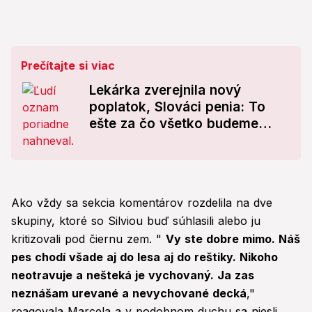
Prečítajte si viac
Lekárka zverejnila nový
poplatok, Slováci penia: To
ešte za čo všetko budeme
platiť?!
Ako vždy sa sekcia komentárov rozdelila na dve
skupiny, ktoré so Silviou buď súhlasili alebo ju
kritizovali pod čiernu zem. "
Vy ste dobre mimo. Náš
pes chodí všade aj do lesa aj do reštiky. Nikoho
neotravuje a nešteká je vychovaný. Ja zas
neznášam urevané a nevychované decká
,"
reagovala Marcela a v podobnom duchu sa niesli