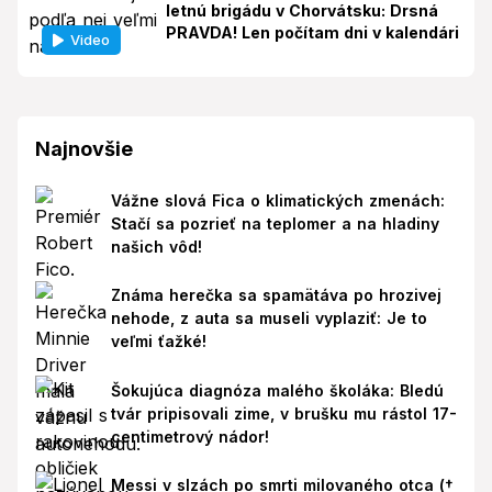
letnú brigádu v Chorvátsku: Drsná
PRAVDA! Len počítam dni v kalendári
Video
Najnovšie
Vážne slová Fica o klimatických zmenách:
Stačí sa pozrieť na teplomer a na hladiny
našich vôd!
Známa herečka sa spamätáva po hrozivej
nehode, z auta sa museli vyplaziť: Je to
veľmi ťažké!
Šokujúca diagnóza malého školáka: Bledú
tvár pripisovali zime, v brušku mu rástol 17-
centimetrový nádor!
Messi v slzách po smrti milovaného otca (†