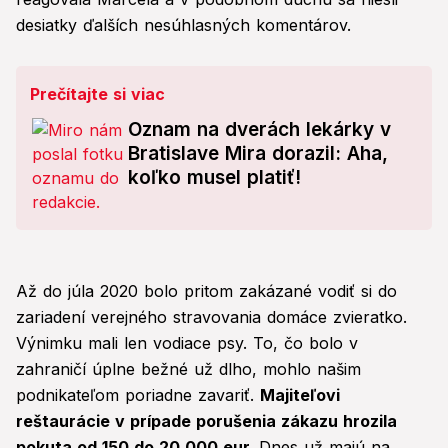
desiatky ďalších nesúhlasných komentárov.
Prečítajte si viac
Oznam na dverách lekárky v
Bratislave Mira dorazil: Aha,
koľko musel platiť!
Až do júla 2020 bolo pritom zakázané vodiť si do
zariadení verejného stravovania domáce zvieratko.
Výnimku mali len vodiace psy. To, čo bolo v
zahraničí úplne bežné už dlho, mohlo našim
podnikateľom poriadne zavariť.
Majiteľovi
reštaurácie v prípade porušenia zákazu hrozila
pokuta od 150 do 20 000 eur.
Dnes už majú na