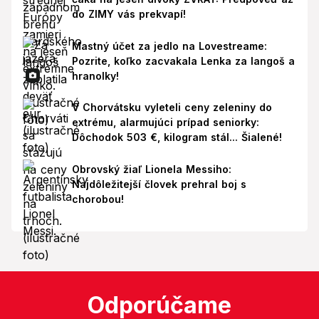
do ZIMY vás prekvapí!
Mastný účet za jedlo na Lovestreame:
Pozrite, koľko zacvakala Lenka za langoš a
hranolky!
V Chorvátsku vyleteli ceny zeleniny do
extrému, alarmujúci prípad seniorky:
Dôchodok 503 €, kilogram stál... Šialené!
Obrovský žiaľ Lionela Messiho:
Najdôležitejší človek prehral boj s
chorobou!
Odporúčame