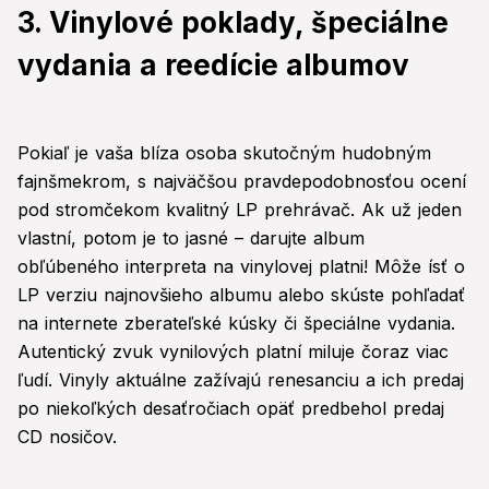
3. Vinylové poklady, špeciálne
vydania a reedície albumov
Pokiaľ je vaša blíza osoba skutočným hudobným
fajnšmekrom, s najväčšou pravdepodobnosťou ocení
pod stromčekom kvalitný LP prehrávač. Ak už jeden
vlastní, potom je to jasné – darujte album
obľúbeného interpreta na vinylovej platni! Môže ísť o
LP verziu najnovšieho albumu alebo skúste pohľadať
na internete zberateľské kúsky či špeciálne vydania.
Autentický zvuk vynilových platní miluje čoraz viac
ľudí. Vinyly aktuálne zažívajú renesanciu a ich predaj
po niekoľkých desaťročiach opäť predbehol predaj
CD nosičov.