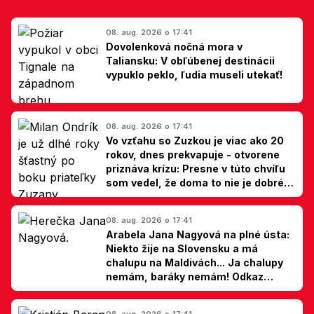
08. aug. 2026 o 17:41
Dovolenková nočná mora v
Taliansku: V obľúbenej destinácii
vypuklo peklo, ľudia museli utekať!
08. aug. 2026 o 17:41
Vo vzťahu so Zuzkou je viac ako 20
rokov, dnes prekvapuje - otvorene
priznáva krízu: Presne v túto chvíľu
som vedel, že doma to nie je dobré,
hovorí Milan Ondrík
08. aug. 2026 o 17:41
Arabela Jana Nagyová na plné ústa:
Niekto žije na Slovensku a má
chalupu na Maldivách... Ja chalupy
nemám, baráky nemám! Odkaz
Slovákom
08. aug. 2026 o 17:41