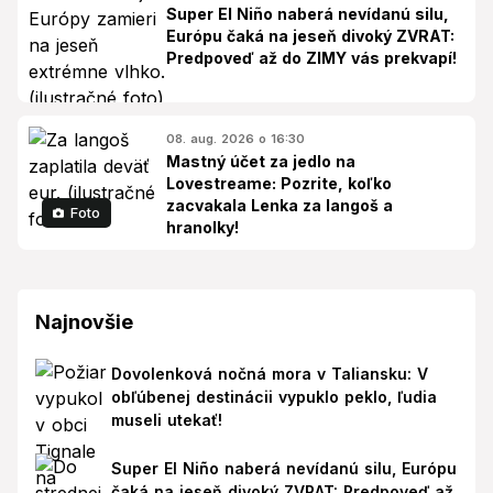
Super El Niño naberá nevídanú silu,
Európu čaká na jeseň divoký ZVRAT:
Predpoveď až do ZIMY vás prekvapí!
08. aug. 2026 o 16:30
Mastný účet za jedlo na
Lovestreame: Pozrite, koľko
zacvakala Lenka za langoš a
Foto
hranolky!
Najnovšie
Dovolenková nočná mora v Taliansku: V
obľúbenej destinácii vypuklo peklo, ľudia
museli utekať!
Super El Niño naberá nevídanú silu, Európu
čaká na jeseň divoký ZVRAT: Predpoveď až