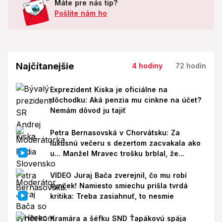
Máte pre nás tip?
Pošlite nám ho
Najčítanejšie
4 hodiny
72 hodín
Exprezident Kiska je oficiálne na
dôchodku: Aká penzia mu cinkne na účet?
Nemám dôvod ju tajiť
Petra Bernasovská v Chorvátsku: Za
luxusnú večeru s dezertom zacvakala ako
u... Manžel Mravec trošku brblal, že...
VIDEO Juraj Bača zverejnil, čo mu robí
synček! Namiesto smiechu prišla tvrdá
kritika: Treba zasiahnuť, to nesmie
Kramára a šéfku SND Ťapákovú spája