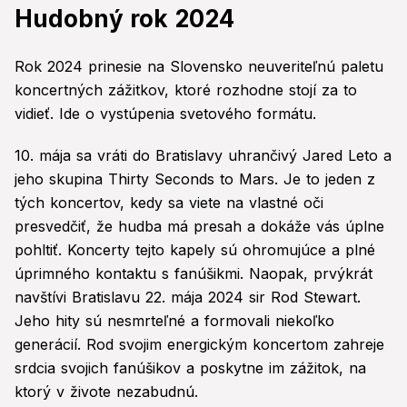
Hudobný rok 2024
Rok 2024 prinesie na Slovensko neuveriteľnú paletu
koncertných zážitkov, ktoré rozhodne stojí za to
vidieť. Ide o vystúpenia svetového formátu.
10. mája sa vráti do Bratislavy uhrančivý Jared Leto a
jeho skupina Thirty Seconds to Mars. Je to jeden z
tých koncertov, kedy sa viete na vlastné oči
presvedčiť, že hudba má presah a dokáže vás úplne
pohltiť. Koncerty tejto kapely sú ohromujúce a plné
úprimného kontaktu s fanúšikmi. Naopak, prvýkrát
navštívi Bratislavu 22. mája 2024 sir Rod Stewart.
Jeho hity sú nesmrteľné a formovali niekoľko
generácií. Rod svojim energickým koncertom zahreje
srdcia svojich fanúšikov a poskytne im zážitok, na
ktorý v živote nezabudnú.