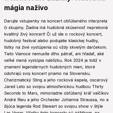
mágia naživo
Darujte vstupenky na koncert obľúbeného interpreta
či skupiny. Žiadna iná hudobná skúsenosť neprekoná
kvalitný živý koncert! Či už ide o rockový koncert,
hudobný festival alebo podujatie klasickej hudby,
lístky na živé vystúpenia sú vždy skvelým darčekom.
Tieto Vianoce nemusíte dlho pátrať, ani hľadať, aké
veľké mená vystúpia nablízku. Rok 2024 je totiž v
znamení legendárnych hudobných mien, ktoré
odohrajú svoj koncert priamo na Slovensku.
Charizmatický Sting a jeho rocková kapela, oscarový
Jared Leto so svojou atmosferickou hudbou Thirty
Seconds to Mars, mimoriadne obľúbený kráľ valčíkov
André Rieu a jeho Orchester Johanna Straussa, no a
žijúca legenda Rod Stewart so svojou show v štýle
Las Vegas. Všetky tieto koncerty sú zážitkom, na