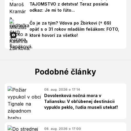
TAJOMSTVO z detstva! Teraz posiela
odkaz: Je mi to ľúto...
Čo je za tým? Vdova po Žbirkovi († 69)
opäť s o 31 rokov mladším fešákom: FOTO,
ktoré hovorí za všetko!
Podobné články
08. aug. 2026 o 17:14
Dovolenková nočná mora v
Taliansku: V obľúbenej destinácii
vypuklo peklo, ľudia museli utekať!
08. aug. 2026 o 17:00