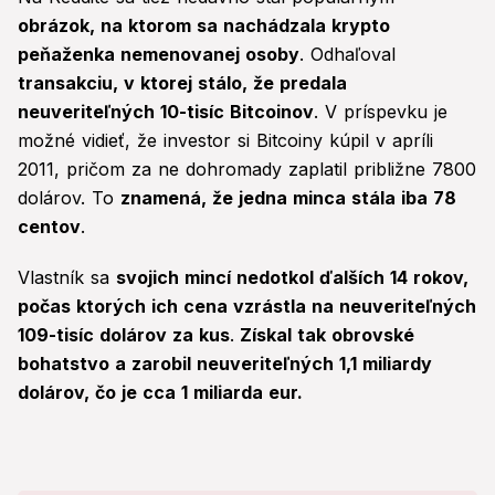
obrázok, na ktorom sa nachádzala krypto
peňaženka nemenovanej osoby
. Odhaľoval
transakciu, v ktorej stálo, že predala
neuveriteľných 10-tisíc Bitcoinov
. V príspevku je
možné vidieť, že investor si Bitcoiny kúpil v apríli
2011, pričom za ne dohromady zaplatil približne 7800
dolárov. To
znamená, že jedna minca stála iba 78
centov
.
Vlastník sa
svojich mincí nedotkol ďalších 14 rokov,
počas ktorých ich cena vzrástla na neuveriteľných
109-tisíc dolárov za kus
.
Získal tak obrovské
bohatstvo a zarobil neuveriteľných 1,1 miliardy
dolárov, čo je cca 1 miliarda eur.