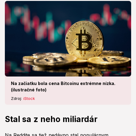
Na začiatku bola cena Bitcoinu extrémne nízka.
(ilustračné foto)
Zdroj:
iStock
Stal sa z neho miliardár
Na Reddite sa tiež nedávno stal populárnym