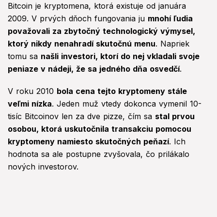
Bitcoin je kryptomena, ktorá existuje od januára
2009. V prvých dňoch fungovania ju
mnohí ľudia
považovali za zbytočný technologický výmysel,
ktorý nikdy nenahradí skutočnú menu
. Napriek
tomu sa
našli investori, ktorí do nej vkladali svoje
peniaze v nádeji, že sa jedného dňa osvedčí
.
V roku 2010
bola cena tejto kryptomeny stále
veľmi nízka
. Jeden muž vtedy dokonca vymenil 10-
tisíc Bitcoinov len za dve pizze, čím sa
stal prvou
osobou, ktorá uskutočnila transakciu pomocou
kryptomeny namiesto skutočných peňazí
. Ich
hodnota sa ale postupne zvyšovala, čo prilákalo
nových investorov.