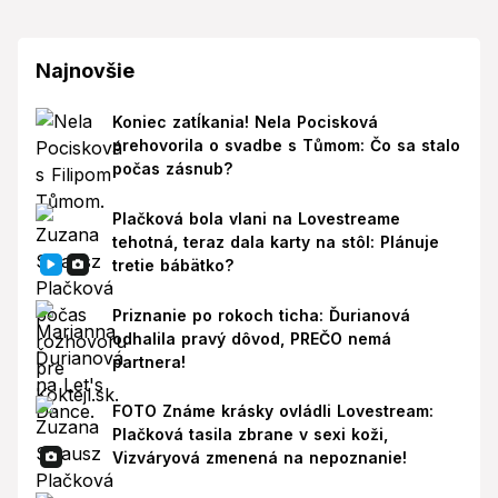
Najnovšie
Koniec zatĺkania! Nela Pocisková
prehovorila o svadbe s Tůmom: Čo sa stalo
počas zásnub?
Plačková bola vlani na Lovestreame
tehotná, teraz dala karty na stôl: Plánuje
tretie bábätko?
Priznanie po rokoch ticha: Ďurianová
odhalila pravý dôvod, PREČO nemá
partnera!
FOTO Známe krásky ovládli Lovestream:
Plačková tasila zbrane v sexi koži,
Vizváryová zmenená na nepoznanie!