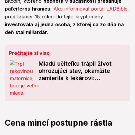
Bitcoin, ktorého
hodnota v súčasnosti presahuje
päťcifernú hranicu
.
Ako informoval portál LADBible
,
pred takmer 15 rokmi do tejto kryptomeny
investovala aj jedna osoba, z ktorej sa zo dňa na
deň stal miliardár
.
Prečítajte si viac
Mladú učiteľku trápil život
ohrozujúci stav, okamžite
zamierila k lekárovi:
Nebezpečný príznak
RAKOVINY!
Cena mincí postupne rástla