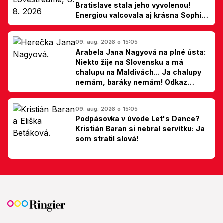
Bratislave stala jeho vyvolenou!
Energiou valcovala aj krásna Sophie
Ellis-Bextor (foto)
09. aug. 2026 o 15:05
Arabela Jana Nagyová na plné ústa:
Niekto žije na Slovensku a má
chalupu na Maldivách... Ja chalupy
nemám, baráky nemám! Odkaz
Slovákom
09. aug. 2026 o 15:05
Podpásovka v úvode Let's Dance?
Kristián Baran si nebral servítku: Ja
som stratil slová!