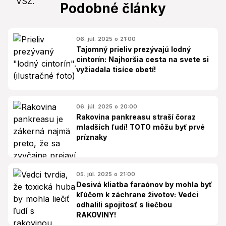
Podobné články
06. júl. 2025 o 21:00
Tajomný prieliv prezývajú lodný
cintorín: Najhoršia cesta na svete si
vyžiadala tisíce obetí!
06. júl. 2025 o 20:00
Rakovina pankreasu straší čoraz
mladších ľudí! TOTO môžu byť prvé
príznaky
05. júl. 2025 o 21:00
Desivá kliatba faraónov by mohla byť
kľúčom k záchrane životov: Vedci
odhalili spojitosť s liečbou
RAKOVINY!