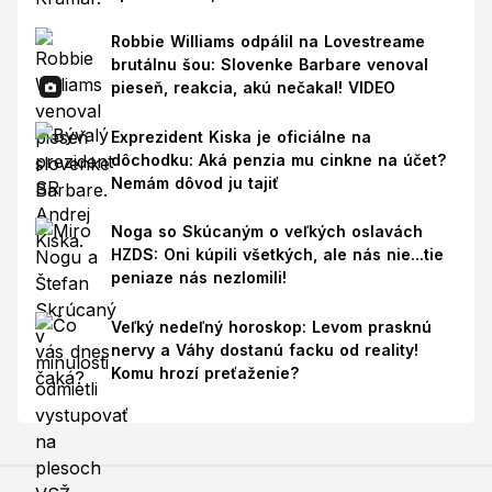
Robbie Williams odpálil na Lovestreame
brutálnu šou: Slovenke Barbare venoval
pieseň, reakcia, akú nečakal! VIDEO
Exprezident Kiska je oficiálne na
dôchodku: Aká penzia mu cinkne na účet?
Nemám dôvod ju tajiť
Noga so Skúcaným o veľkých oslavách
HZDS: Oni kúpili všetkých, ale nás nie...tie
peniaze nás nezlomili!
Veľký nedeľný horoskop: Levom prasknú
nervy a Váhy dostanú facku od reality!
Komu hrozí preťaženie?