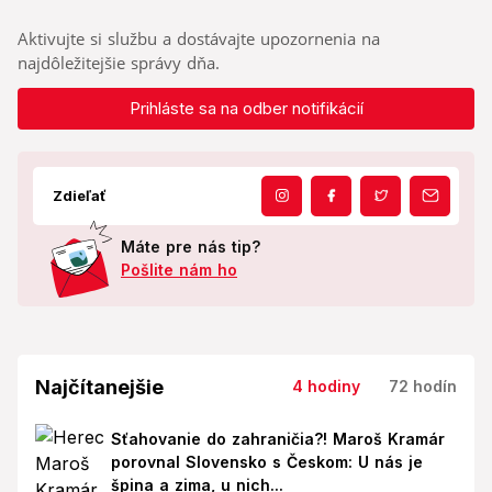
Aktivujte si službu a dostávajte upozornenia na
najdôležitejšie správy dňa.
Prihláste sa na odber notifikácií
Zdieľať
Máte pre nás tip?
Pošlite nám ho
Najčítanejšie
4 hodiny
72 hodín
Sťahovanie do zahraničia?! Maroš Kramár
porovnal Slovensko s Českom: U nás je
špina a zima, u nich...