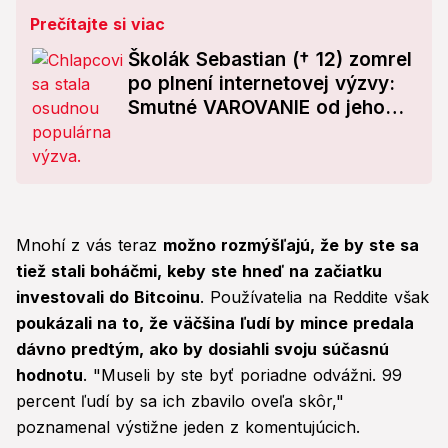
Prečítajte si viac
Školák Sebastian († 12) zomrel
po plnení internetovej výzvy:
Smutné VAROVANIE od jeho
rodičov!
Mnohí z vás teraz
možno rozmýšľajú, že by ste sa
tiež stali boháčmi, keby ste hneď na začiatku
investovali do Bitcoinu
. Používatelia na Reddite však
poukázali na to, že väčšina ľudí by mince predala
dávno predtým, ako by dosiahli svoju súčasnú
hodnotu
. "Museli by ste byť poriadne odvážni. 99
percent ľudí by sa ich zbavilo oveľa skôr,"
poznamenal výstižne jeden z komentujúcich.