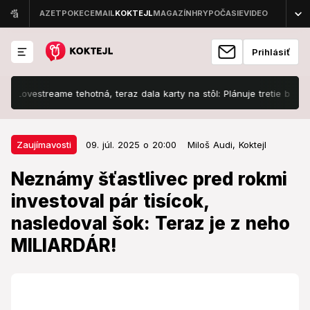
Prihlásiť
estreame tehotná, teraz dala karty na stôl: Plánuje tretie bábätko?
09. júl. 2025 o 20:00
Zaujímavosti
Zaujímavosti
09. júl. 2025 o 20:00
Miloš Audi,
Koktejl
Neznámy šťastlivec pred rokmi
Neznámy šťastlivec pred rokmi
investoval pár tisícok, nasledoval
investoval pár tisícok,
šok: Teraz je z neho MILIARDÁR!
nasledoval šok: Teraz je z neho
Oplatilo sa to!
MILIARDÁR!