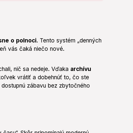
sne o polnoci
. Tento systém „denných
deň vás čaká niečo nové.
hali, nič sa nedeje. Vďaka
archívu
vek vrátiť a dobehnúť to, čo ste
ania dostupnú zábavu bez zbytočného
y času“. Skôr pripomínajú modernú