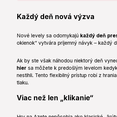
Každý deň nová výzva
Nové levely sa odomykajú
každý deň pre
okienok“ vytvára príjemný návyk – každý 
Ak by ste však náhodou niektorý deň vynec
hier
sa môžete k predošlým levelom kedykoľ
nestihli. Tento flexibilný prístup robí z hr
tlaku.
Viac než len „klikanie“
Hry na Azete nepôsobia ako klasické „žrút