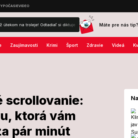
Máte pre nás tip
oleje! Odtadiaľ si diktuje podmienky
Nasadzuje Rusko do vojny pr
e
Zaujímavosti
Krimi
Šport
Zdravie
Videá
Kv
 scrollovanie:
Na
u, ktorá vám
 nudné
za pár minút