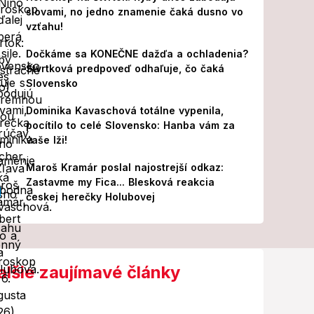
slovami, no jedno znamenie čaká dusno vo
vzťahu!
Dočkáme sa KONEČNE dažďa a ochladenia?
Štvrtková predpoveď odhaľuje, čo čaká
Slovensko
Dominika Kavaschová totálne vypenila,
pocítilo to celé Slovensko: Hanba vám za
vaše lži!
Maroš Kramár poslal najostrejší odkaz:
Zastavme my Fica... Blesková reakcia
českej herečky Holubovej
alšie zaujímavé články