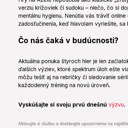
verziu krížoviek či sudoku – niečo, čo si do
mentálnu hygienu. Nenútia vás tráviť online
zadosťučinenia, keď hlavolam vyriešite, sa 
Čo nás čaká v budúcnosti?
Aktuálna ponuka štyroch hier je len začiat
ďalších výziev, ktoré spektrum úloh ešte via
môžu tešiť aj na rebríčky či sledovanie sérií
každodenný tréning na novú úroveň.
Vyskúšajte si svoju prvú dnešnú
výzvu
.
Aktivujte si službu a dostávajte upozornenia na najdôle