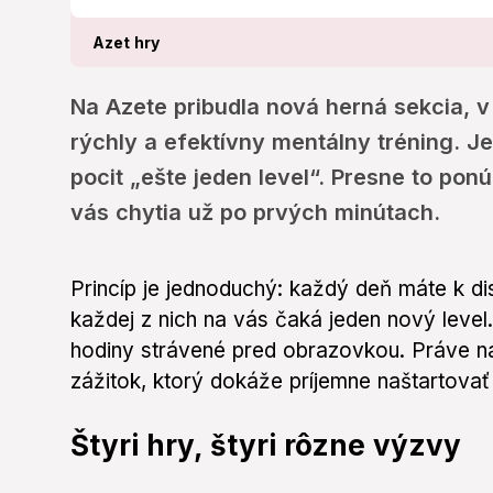
Azet hry
Na Azete pribudla nová herná sekcia, v
rýchly a efektívny mentálny tréning. J
pocit „ešte jeden level“. Presne to pon
vás chytia už po prvých minútach.
Princíp je jednoduchý: každý deň máte k di
každej z nich na vás čaká jeden nový level
hodiny strávené pred obrazovkou. Práve nao
zážitok, ktorý dokáže príjemne naštartovať 
Štyri hry, štyri rôzne výzvy