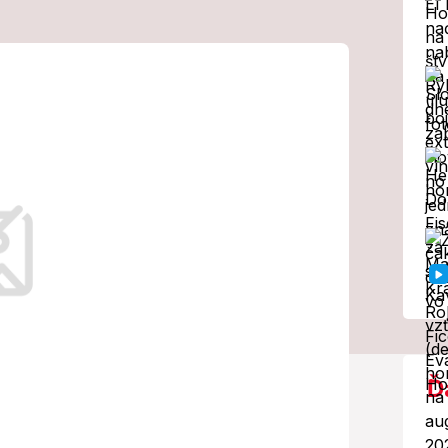
 Azet spúšťa
á vám precvičí
pár minút
ia, v ktorej si môžete každý deň
ny tréning. Jednoduché pravidlá, svižné
 Presne to ponúkajú naše nové online
h minútach.
Ď