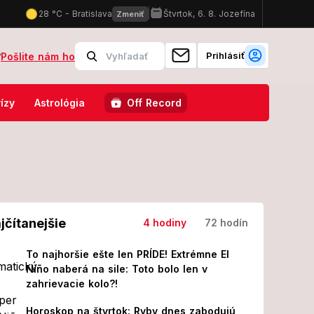
Prihlásiť
?
Pošlite nám ho
oti Ukrajine kolumbijských žoldnierov?! Veľvyslanectvo odhalilo pravd
ízy
Astrológia
Off Record
jčítanejšie
4 hodiny
72 hodín
To najhoršie ešte len PRÍDE! Extrémne El
Niño naberá na sile: Toto bolo len v
zahrievacie kolo?!
Horoskop na štvrtok: Ryby dnes zabodujú