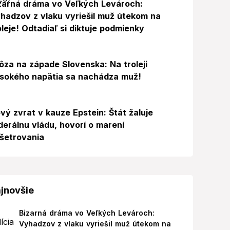
zarná dráma vo Veľkých Levároch:
hadzov z vlaku vyriešil muž útekom na
oleje! Odtadiaľ si diktuje podmienky
ôza na západe Slovenska: Na troleji
sokého napätia sa nachádza muž!
vý zvrat v kauze Epstein: Štát žaluje
derálnu vládu, hovorí o marení
šetrovania
jnovšie
Bizarná dráma vo Veľkých Levároch:
Vyhadzov z vlaku vyriešil muž útekom na