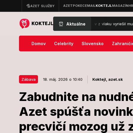
⏰
Aktuálne
ráma vo Veľkých Levároch: Vyhadzov z vlaku vyriešil muž útekom na tr
Domov
Celebrity
Slovensko
Zahraniči
Zábava
18. máj. 2026 o 10:40
Koktejl,
azet.sk
Zabudnite na nudné
18. máj. 2026 o 10:40
Zábava
Azet spúšťa novink
Zabudnite na
precvičí mozog už 