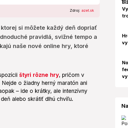
Bi
Vy
Zdroj:
azet.sk
tr
 ktorej si môžete každý deň dopriať
Hr
ednoduché pravidlá, svižné tempo a
vy
úkajú naše nové online hry, ktoré
No
fe
spozícii
štyri rôzne hry
, pričom v
vy
. Nejde o žiadny herný maratón ani
pak – ide o krátky, ale intenzívny
deň alebo skrátiť dlhú chvíľu.
Na