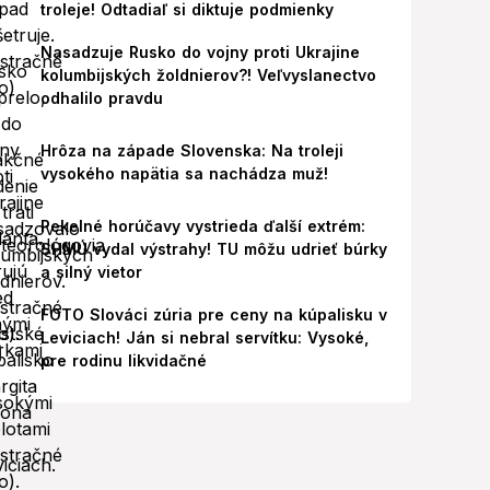
troleje! Odtadiaľ si diktuje podmienky
Nasadzuje Rusko do vojny proti Ukrajine
kolumbijských žoldnierov?! Veľvyslanectvo
odhalilo pravdu
Hrôza na západe Slovenska: Na troleji
vysokého napätia sa nachádza muž!
Pekelné horúčavy vystrieda ďalší extrém:
SHMÚ vydal výstrahy! TU môžu udrieť búrky
a silný vietor
FOTO Slováci zúria pre ceny na kúpalisku v
Leviciach! Ján si nebral servítku: Vysoké,
pre rodinu likvidačné