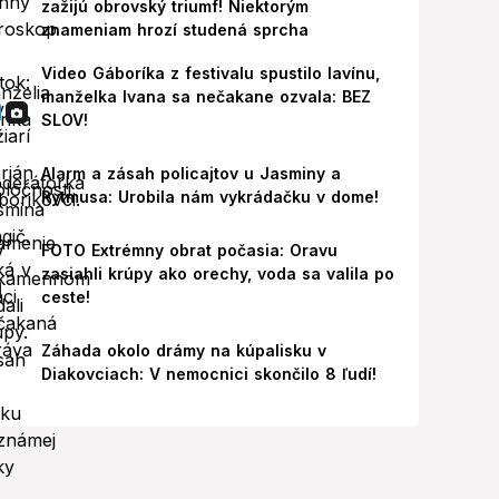
zažijú obrovský triumf! Niektorým
znameniam hrozí studená sprcha
Video Gáboríka z festivalu spustilo lavínu,
manželka Ivana sa nečakane ozvala: BEZ
SLOV!
Alarm a zásah policajtov u Jasminy a
Rytmusa: Urobila nám vykrádačku v dome!
FOTO Extrémny obrat počasia: Oravu
zasiahli krúpy ako orechy, voda sa valila po
ceste!
Záhada okolo drámy na kúpalisku v
Diakovciach: V nemocnici skončilo 8 ľudí!