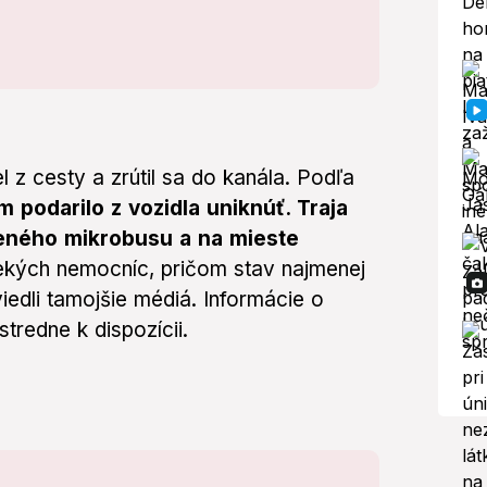
l z cesty a zrútil sa do kanála. Podľa
 podarilo z vozidla uniknúť. Traja
áteného mikrobusu a na mieste
ekých nemocníc, pričom stav najmenej
iedli tamojšie médiá. Informácie o
tredne k dispozícii.