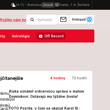
Prihlásiť
?
Pošlite nám ho
alu spustilo lavínu, manželka Ivana sa nečakane ozvala: BEZ SLOV!
ízy
Astrológia
Off Record
jčítanejšie
4 hodiny
72 hodín
Kiska oznámil srdcervúcu správu o malom
Dominikovi: Ostávajú mu týždne života!
FOTO Pozrite, v čom sa ukázal Karol III.: