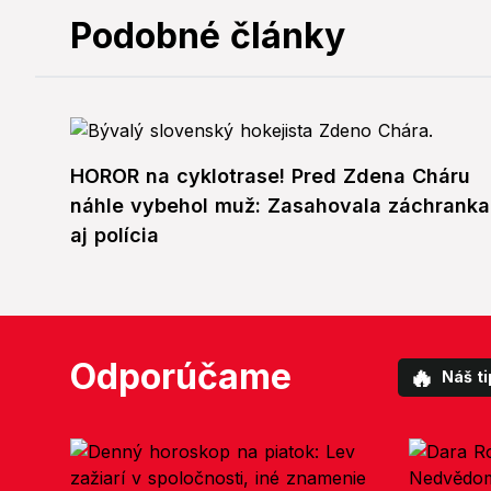
Podobné články
HOROR na cyklotrase! Pred Zdena Cháru
náhle vybehol muž: Zasahovala záchranka
aj polícia
Odporúčame
🔥
Náš ti