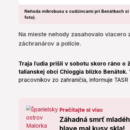
Nehoda mikrobusu s cudzincami pri Benátkach si v
foto).
Na mieste nehody zasahovalo viacero z
záchranárov a polície.
Traja ľudia prišli v sobotu skoro ráno o
talianskej obci Chioggia blízko Benátok
.
pracovníkov zo zahraničia, informuje TASR
Prečítajte si viac
Záhadná smrť mladého 
hlave mal kusy skla!