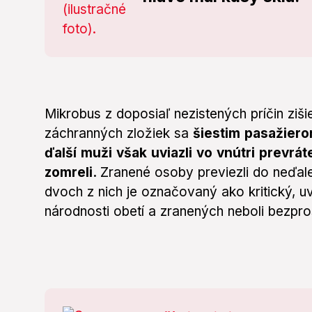
Mikrobus z doposiaľ nezistených príčin zišie
záchranných zložiek sa
šiestim pasažierom
ďalší muži však uviazli vo vnútri prevr
zomreli.
Zranené osoby previezli do neďal
dvoch z nich je označovaný ako kritický, uv
národnosti obetí a zranených neboli bezpros