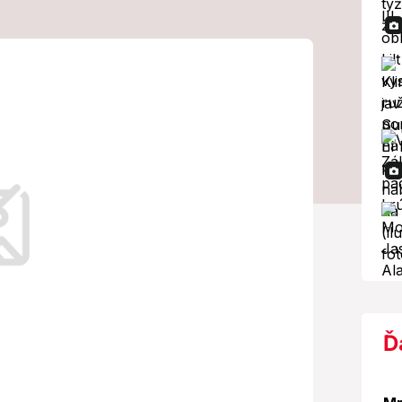
: Pri nehode
 ľudia
ro zložiek vrátane hasičov,
Ď