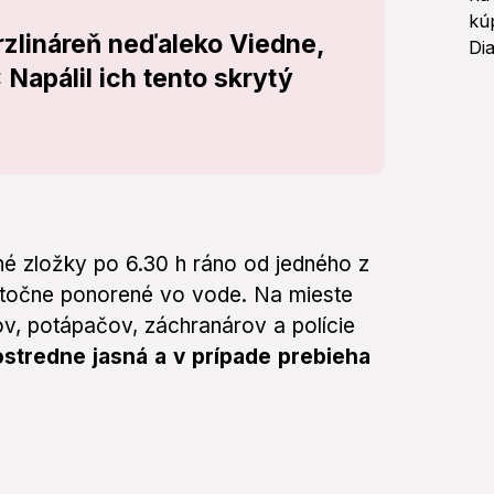
rzlináreň neďaleko Viedne,
: Napálil ich tento skrytý
né zložky po 6.30 h ráno od jedného z
astočne ponorené vo vode. Na mieste
v, potápačov, záchranárov a polície
stredne jasná a v prípade prebieha