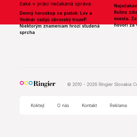
Najočakáv
Rolins zd
Denný horoskop na piatok: Lev a
miesta. Z
Vodnár zažijú obrovský triumf!
hovorí za 
Niektorým znameniam hrozí studená
sprcha
© 2010 - 2026 Ringier Slovakia Co
Koktejl
O nás
Kontakt
Reklama