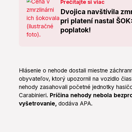
Prečítajte si viac
Dvojica navštívila zm
pri platení nastal ŠOK
poplatok!
Hlásenie o nehode dostali miestne záchran
obyvateľov, ktorý upozornil na vozidlo či
nehody zasahovali početné jednotky hasičo
Carabinieri.
Príčina nehody nebola bezpro
vyšetrovanie,
dodáva APA.