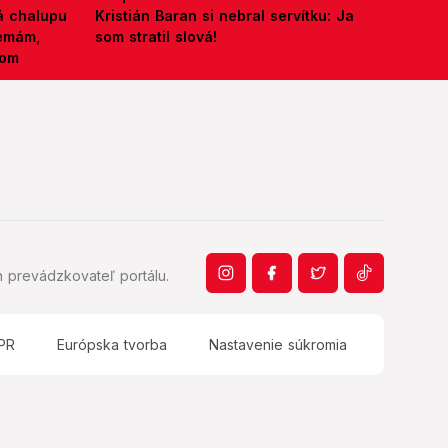
á chalupu
Kristián Baran si nebral servítku: Ja
nemám,
som stratil slová!
kom
 prevádzkovateľ portálu.
PR
Európska tvorba
Nastavenie súkromia