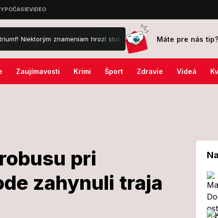
Máte pre nás tip
iektorým znameniam hrozí studená sprcha
Video Gáboríka z festiv
e
Zaujímavosti
Krimi
Šport
Zdravie
Videá
Kv
robusu pri
Na
de zahynuli traja
ria mikrobusu