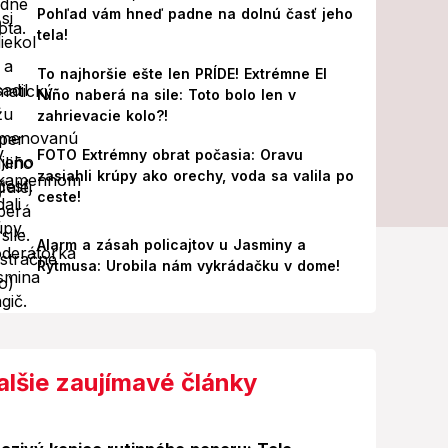
Pohľad vám hneď padne na dolnú časť jeho
tela!
To najhoršie ešte len PRÍDE! Extrémne El
Niño naberá na sile: Toto bolo len v
zahrievacie kolo?!
FOTO Extrémny obrat počasia: Oravu
zasiahli krúpy ako orechy, voda sa valila po
ceste!
Alarm a zásah policajtov u Jasminy a
Rytmusa: Urobila nám vykrádačku v dome!
alšie zaujímavé články