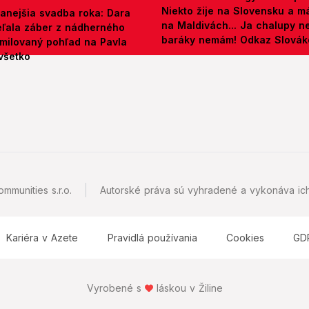
Niekto žije na Slovensku a m
anejšia svadba roka: Dara
na Maldivách... Ja chalupy 
ieľala záber z nádherného
baráky nemám! Odkaz Slová
amilovaný pohľad na Pavla
všetko
mmunities s.r.o.
Autorské práva sú vyhradené a vykonáva ich
Kariéra v Azete
Pravidlá používania
Cookies
GD
Vyrobené s
láskou v Žiline