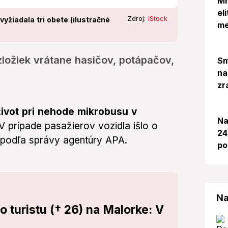
Mr
el
Zdroj:
iStock
yžiadala tri obete (ilustračné
me
ložiek vrátane hasičov, potápačov,
Sm
na
zr
 život pri nehode mikrobusu v
Na
 V prípade pasažierov vozidla išlo o
24
 podľa správy agentúry APA.
po
Na
turistu († 26) na Malorke: V