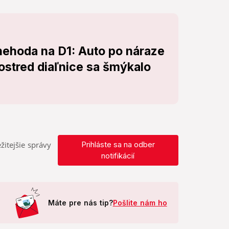
ehoda na D1: Auto po náraze
rostred diaľnice sa šmýkalo
žitejšie správy
Prihláste sa na odber
notifikácií
Máte pre nás tip?
Pošlite nám ho