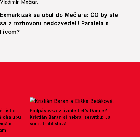
Exmarkizák sa obul do Mečiara: ČO by ste
sa z rozhovoru nedozvedeli! Paralela s
Ficom?
é ústa:
Podpásovka v úvode Let's Dance?
á chalupu
Kristián Baran si nebral servítku: Ja
nemám,
som stratil slová!
kom