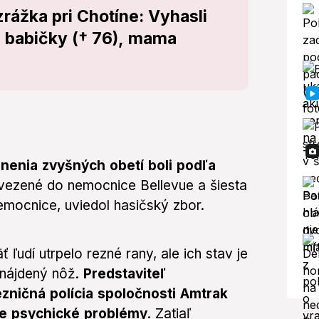
rážka pri Chotíne: Vyhasli
a babičky († 76), mama
nenia zvyšných obetí boli podľa
vezené do nemocnice Bellevue a šiesta
mocnice, uviedol hasičský zbor.
ľudí utrpelo rezné rany, ale ich stav je
 nájdený nôž.
Predstaviteľ
ezničná polícia spoločnosti Amtrak
e psychické problémy
. Zatiaľ