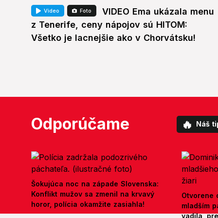
VIDEO Ema ukázala menu
Video
Foto
z Tenerife, ceny nápojov sú HITOM:
Všetko je lacnejšie ako v Chorvátsku!
Odporúčame
🔥
Náš ti
Šokujúca noc na západe Slovenska:
Konflikt mužov sa zmenil na krvavý
Otvorene o
horor, polícia okamžite zasiahla!
mladším p
vadila, pr