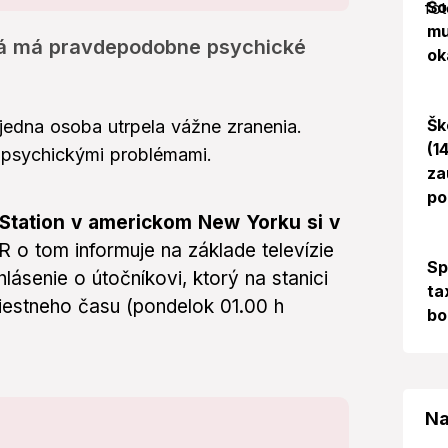
Šo
mu
orá má pravdepodobne psychické
ok
Šk
jedna osoba utrpela vážne zranenia.
(1
 psychickými problémami.
za
po
 Station v americkom New Yorku si v
 o tom informuje na základe televízie
Sp
senie o útočníkovi, ktorý na stanici
ta
miestneho času (pondelok 01.00 h
bo
Na