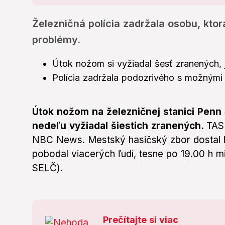
Železničná polícia zadržala osobu, kt
problémy.
Útok nožom si vyžiadal šesť zranených, 
Polícia zadržala podozrivého s možnými
Útok nožom na železničnej stanici Penn
nedeľu vyžiadal šiestich zranených.
TASR
NBC News. Mestský hasičský zbor dostal hlá
pobodal viacerých ľudí, tesne po 19.00 h 
SELČ).
Prečítajte si viac