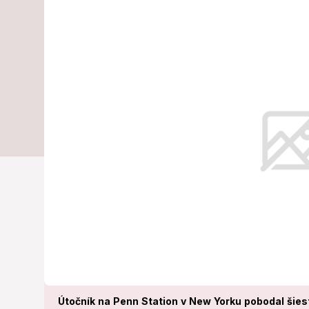
stanici: Útoč
šiestich ľudí!
Železničná polícia zadržala osob
problémy.
Útočník na Penn Station v New Yorku pobodal šiest