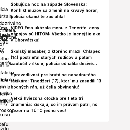
Šokujúca noc na západe Slovenska:
Konflikt mužov sa zmenil na krvavý horor,
polícia okamžite zasiahla!
VIDEO Ema ukázala menu z Tenerife, ceny
nápojov sú HITOM: Všetko je lacnejšie ako
v Chorvátsku!
Školský masaker, z ktorého mrazí: Chlapec
(14) postrieľal starých rodičov a potom
zaútočil v škole, polícia odhalila desivé
pozadie!
Spravodlivosť pre brutálne napadnutého
taxikára: Tínedžeri (17), ktorí mu zasadili 13
bodných rán, už čelia obvineniu!
Veľká hviezdna otočka pre tieto tri
znamenia: Získajú, čo im právom patrí, no
pozor na TÚTO jednu vec!