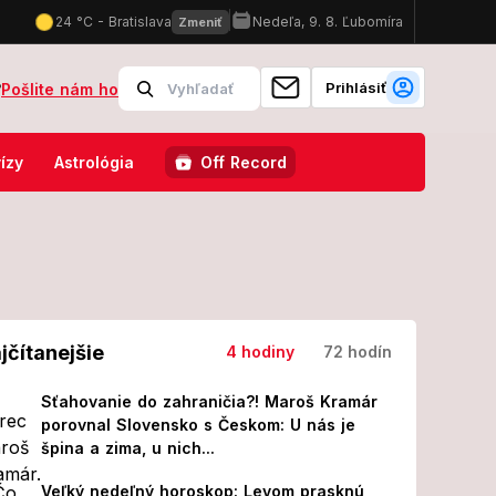
Prihlásiť
?
Pošlite nám ho
eny nápojov sú HITOM: Všetko je lacnejšie ako v Chorvátsku!
Ško
ízy
Astrológia
Off Record
jčítanejšie
4 hodiny
72 hodín
Sťahovanie do zahraničia?! Maroš Kramár
porovnal Slovensko s Českom: U nás je
špina a zima, u nich...
Veľký nedeľný horoskop: Levom prasknú