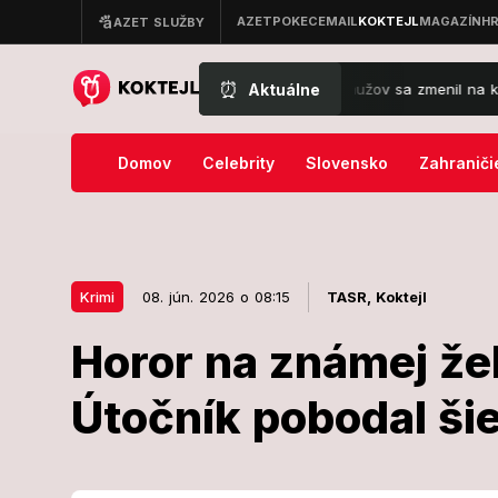
⏰
Aktuálne
 noc na západe Slovenska: Konflikt mužov sa zmenil na krvavý horor, 
Domov
Celebrity
Slovensko
Zahraniči
Krimi
08. jún. 2026 o 08:15
TASR,
Koktejl
Horor na známej žel
08. jún. 2026 o 08:15
Krimi
Útočník pobodal šie
Horor na znám