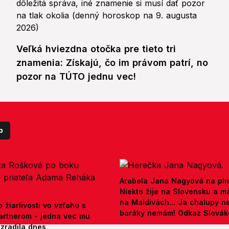
Veľká hviezdna otočka pre tieto tri
znamenia: Získajú, čo im právom patrí, no
pozor na TÚTO jednu vec!
p
Arabela Jana Nagyová na pln
Niekto žije na Slovensku a m
na Maldivách... Ja chalupy 
 žiarlivosti vo vzťahu s
baráky nemám! Odkaz Slová
artnerom - jedna vec mu
ezradila dnes