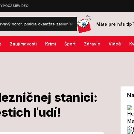
Máte pre nás tip
polícia okamžite zasiahla!
VIDEO Ema ukázala menu z Tenerife, c
e
Zaujímavosti
Krimi
Šport
Zdravie
Videá
Kv
ezničnej stanici:
Na
stich ľudí!
ej železničnej