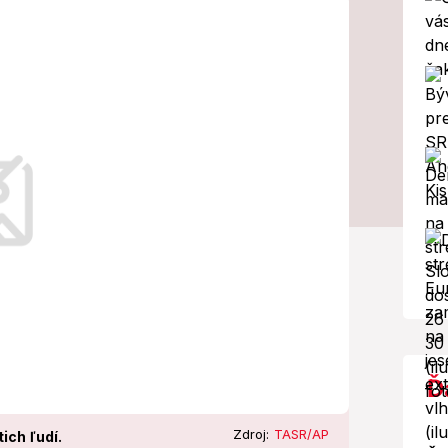
ník pobodal
u, ktorá má pravdepodobne psychické
Ď
Zdroj:
TASR/AP
ich ľudí.