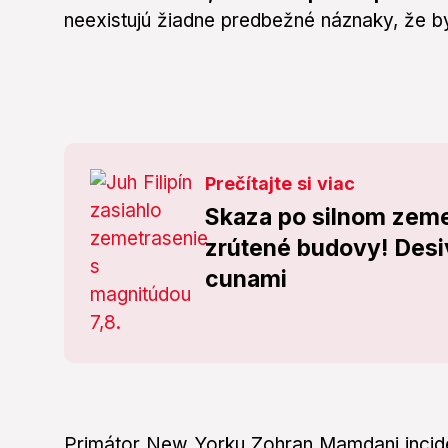
neexistujú žiadne predbežné náznaky, že by
Prečítajte si viac
Skaza po silnom zeme
zrútené budovy! Desi
cunami
Primátor New Yorku Zohran Mamdani inciden