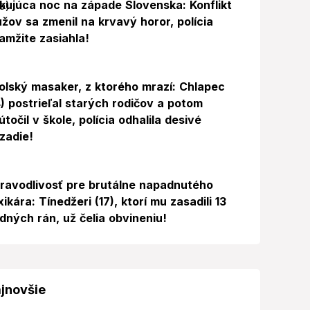
kujúca noc na západe Slovenska: Konflikt
žov sa zmenil na krvavý horor, polícia
amžite zasiahla!
Foto
olský masaker, z ktorého mrazí: Chlapec
4) postrieľal starých rodičov a potom
útočil v škole, polícia odhalila desivé
zadie!
ravodlivosť pre brutálne napadnutého
xikára: Tínedžeri (17), ktorí mu zasadili 13
dných rán, už čelia obvineniu!
jnovšie