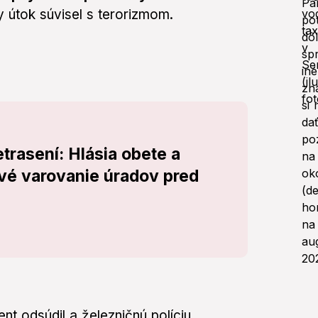
 útok súvisel s terorizmom.
trasení: Hlásia obete a
vé varovanie úradov pred
t odsúdil a železničnú políciu