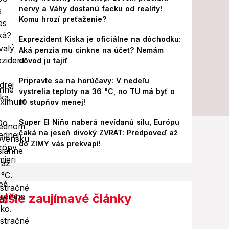
nervy a Váhy dostanú facku od reality!
Komu hrozí preťaženie?
Exprezident Kiska je oficiálne na dôchodku:
Aká penzia mu cinkne na účet? Nemám
dôvod ju tajiť
Pripravte sa na horúčavy: V nedeľu
vystrelia teploty na 36 °C, no TU má byť o
10 stupňov menej!
Super El Niño naberá nevídanú silu, Európu
čaká na jeseň divoký ZVRAT: Predpoveď až
do ZIMY vás prekvapí!
alšie zaujímavé články