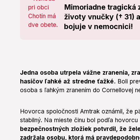
Mimoriadne tragická z
životy vnučky († 31) 
bojuje v nemocnici!
Jedna osoba utrpela vážne zranenia, zra
hasičov ľahké až stredne ťažké.
Boli pre
osoba s ľahkým zranením do Cornellovej ne
Hovorca spoločnosti Amtrak oznámil, že päť 
stabilný. Na mieste činu bol podľa hovorcu
bezpečnostných zložiek potvrdil, že žel
zadržala osobu, ktorá má pravdepodobn