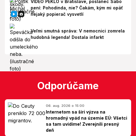
VIDEO PEKLO v Bratislave, poslanec Sabo
pení: Pohodinda, nie? Čakám, kým mi opäť
nejaký popierač vysvetlí
Veľmi smutná správa: V nemocnici zomrela
hudobná legenda! Dostala infarkt
Odporúčame
06. aug. 2026 o 15:00
Internetom sa šíri výzva na
hromadný vpád na územie EÚ: Všetci
sa tam uvidíme! Zverejnili presný
deň