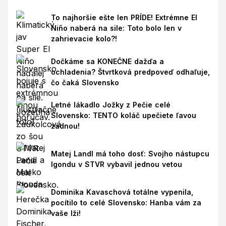
To najhoršie ešte len PRÍDE! Extrémne El
Niño naberá na sile: Toto bolo len v
zahrievacie kolo?!
Dočkáme sa KONEČNE dažďa a
ochladenia? Štvrtková predpoveď odhaľuje,
čo čaká Slovensko
Letné lákadlo Jožky z Pečie celé
Slovensko: TENTO koláč upečiete ľavou
zadnou!
Matej Landl má toho dosť: Svojho nástupcu
Igondu v STVR vybavil jednou vetou
Dominika Kavaschová totálne vypenila,
pocítilo to celé Slovensko: Hanba vám za
vaše lži!