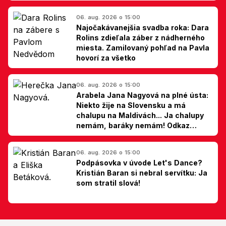
06. aug. 2026 o 15:00
Najočakávanejšia svadba roka: Dara
Rolins zdieľala záber z nádherného
miesta. Zamilovaný pohľad na Pavla
hovorí za všetko
06. aug. 2026 o 15:00
Arabela Jana Nagyová na plné ústa:
Niekto žije na Slovensku a má
chalupu na Maldivách... Ja chalupy
nemám, baráky nemám! Odkaz
Slovákom
06. aug. 2026 o 15:00
Podpásovka v úvode Let's Dance?
Kristián Baran si nebral servítku: Ja
som stratil slová!