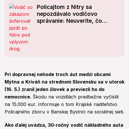
Policajtom z Nitry sa
nepozdávalo vodičovo
správanie: Neuveríte, čo
všetko na neho zistili
Pri dopravnej nehode troch áut medzi obcami
Mýtna a Kriváň na strednom Slovensku sa v utorok
(16. 5.) zranil jeden človek a previezli ho do
nemocnice.
Škodu na vozidlách predbežne vyčíslili
na 15.000 eur. Informuje o tom Krajské riaditeľstvo
Policajného zboru v Banskej Bystrici na sociálnej sieti.
Ako ďalej uvádza, 30-ročný vodič nákladného auta