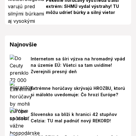
Pekelné horúčavy vystrieda ďalší
extrém: SHMÚ vydal výstrahy! TU
môžu udrieť búrky a silný vietor
Najnovšie
Internetom sa šíri výzva na hromadný vpád
na územie EÚ: Všetci sa tam uvidíme!
Zverejnili presný deň
Extrémne horúčavy skrývajú HROZBU, ktorú
si málokto uvedomuje: Čo hrozí Európe?
Slovensko sa blíži k hranici 42 stupňov
Celzia: TU mal padnúť nový REKORD!