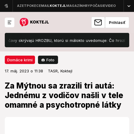
Prihlásiť
čavy skrývajú HROZBU, ktorú si málokto uvedomuje: Čo hrozí Európe?
Foto
Domáce krimi
17. máj. 2023 o 11:38
Domáce krimi
17. máj. 2023 o 11:38
Za Mýtnou sa zrazili tri autá:
TASR,
Koktejl
Jednému z vodičov našli v tele
Za Mýtnou sa zrazili tri autá:
omamné a psychotropné látky
Jednému z vodičov našli v tele
omamné a psychotropné látky
Škodu na vozidlách predbežne vyčíslili na 15.000 eur.