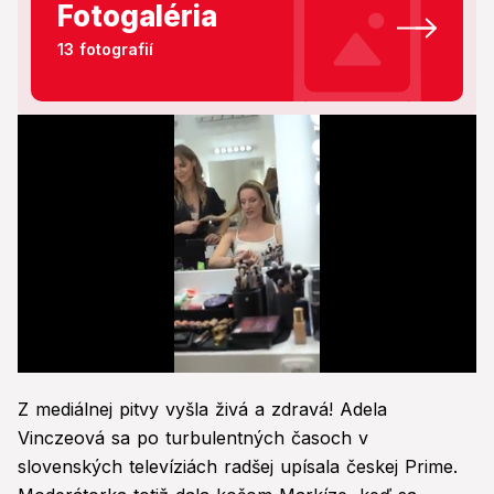
Fotogaléria
13 fotografií
0
seconds
Z mediálnej pitvy vyšla živá a zdravá! Adela
of
22
Vinczeová sa po turbulentných časoch v
seconds
slovenských televíziách radšej upísala českej Prime.