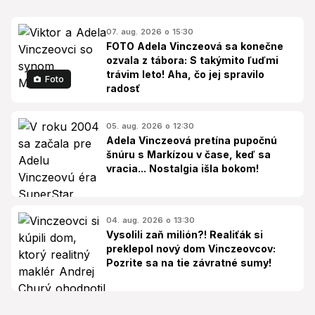
07. aug. 2026 o 15:30
FOTO Adela Vinczeová sa konečne
ozvala z tábora: S takýmito ľuďmi
trávim leto! Aha, čo jej spravilo
Foto
radosť
05. aug. 2026 o 12:30
Adela Vinczeová pretína pupočnú
šnúru s Markízou v čase, keď sa
vracia... Nostalgia išla bokom!
04. aug. 2026 o 13:30
Vysolili zaň milión?! Realiťák si
preklepol nový dom Vinczeovcov:
Pozrite sa na tie závratné sumy!