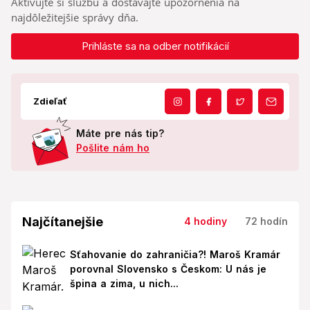
Aktivujte si službu a dostávajte upozornenia na
najdôležitejšie správy dňa.
Prihláste sa na odber notifikácií
Zdieľať
Máte pre nás tip?
Pošlite nám ho
Najčítanejšie
4 hodiny
72 hodín
Sťahovanie do zahraničia?! Maroš Kramár
porovnal Slovensko s Českom: U nás je
špina a zima, u nich...