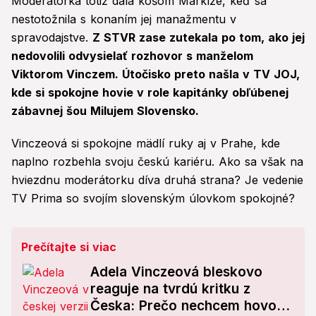
Moderátorka totiž dala košom Markíze, keď sa
nestotožnila s konaním jej manažmentu v
spravodajstve.
Z STVR zase zutekala po tom, ako jej
nedovolili odvysielať rozhovor s manželom
Viktorom Vinczem. Útočisko preto našla v TV JOJ,
kde si spokojne hovie v role kapitánky obľúbenej
zábavnej šou Milujem Slovensko.
Vinczeová si spokojne mädlí ruky aj v Prahe, kde
naplno rozbehla svoju českú kariéru. Ako sa však na
hviezdnu moderátorku díva druhá strana? Je vedenie
TV Prima so svojím slovenským úlovkom spokojné?
Prečítajte si viac
Adela Vinczeová bleskovo
reaguje na tvrdú kritku z
Česka: Prečo nechcem hovoriť