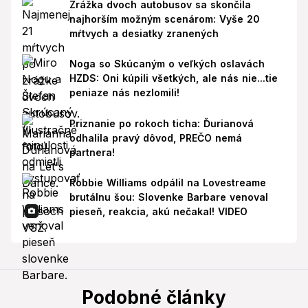
Zrážka dvoch autobusov sa skončila
najhorším možným scenárom: Vyše 20
mŕtvych a desiatky zranených
Noga so Skúcaným o veľkých oslavách
HZDS: Oni kúpili všetkých, ale nás nie...tie
peniaze nás nezlomili!
Priznanie po rokoch ticha: Ďurianová
odhalila pravý dôvod, PREČO nemá
partnera!
Robbie Williams odpálil na Lovestreame
brutálnu šou: Slovenke Barbare venoval
pieseň, reakcia, akú nečakal! VIDEO
Podobné články