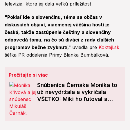
televízia, ktorá jej dala veľkú príležitosť.
"Pokiaľ ide o slovenčinu, téma sa občas v
diskusiách objaví, viacmenej väčšina hostí je
česká, takže zastúpenie češtiny a slovenčiny
odpovedá tomu, na čo sú diváci z rady ďalších
programov bežne zvyknutí,"
uviedla pre
Koktejl.sk
šéfka PR oddelenia Primy Blanka Bumbálková.
Prečítajte si viac
Snúbenica Černáka Monika to
už nevydržala a vykričala
VŠETKO: Miki ho ľutoval a
preto mlčal! Urobil chybu, že...