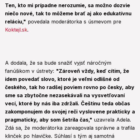
Ten, kto mi prípadne nerozumie, sa možno dozvie
niečo nové, tak to môžeme brať aj ako edukatívnu
reláciu,"
povedala moderátorka s úsmevom pre
Koktejl.sk
.
A dodala, že sa bude snažiť vyjsť náročným
fanúšikom v ústrety:
"Zároveň vždy, keď cítim, že
idem povedať slovo, ktoré je veľmi odlišné od
českého, tak ho radšej poviem rovno po česky, aby
sme sa zbytočne nezasekávali na vysvetľovaní
vecí, ktoré by nás iba zdržali. Češtinu teda občas
zakomponujem do svojej reči vyslovene prakticky a
pragmaticky, aby som šetrila čas,"
uzavrela Adela.
Zdá sa, že moderátorka zareagovala správne a trafila
klinček po hlavičke. Súhlasí s tým aj samotná