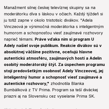
Manažment silnej českej televíznej skupiny sa na
moderátorku díva s láskou v očiach. Každý týždeň si
ju totiž zapne v okolo tristotisíc divákov. "Adela
Vinczeová je výnimočná moderátorka s inteligentným
humorom a schopnosťou viesť zaujímavé rozhovory
naprieč témami.
Práve vďaka nim si program U
Adely našiel svoje publikum. Reakcie divákov sú v
absolútnej väčšine pozitívne, oceňujú hlavne
autentickú atmosféru, zaujímavých hostí a Adelin
osobitý moderátorský štýl. Za úspechem programu
stojí predovšetkým osobnosť Adely Vinczeovej, jej
inteligentný humor a schopnosť viesť zaujímavé a
autentické rozhovory,"
zhodnotila Blanka
Bumbálková z TV Prima. Program sa teší diváckej
priazni aj na Slovensku cez vysielanie Prima SK.