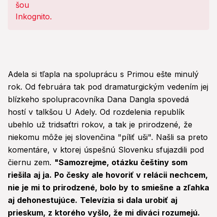
po česky! Ten, kto mi prípadne
nerozumie, sa...
Adela si tľapla na spoluprácu s Primou ešte minulý
rok. Od februára tak pod dramaturgickým vedením jej
blízkeho spolupracovníka Dana Dangla spovedá
hostí v talkšou U Adely. Od rozdelenia republík
ubehlo už tridsaťtri rokov, a tak je prirodzené, že
niekomu môže jej slovenčina "píliť uši". Našli sa preto
komentáre, v ktorej úspešnú Slovenku sfujazdili pod
čiernu zem.
"Samozrejme, otázku češtiny som
riešila aj ja. Po česky ale hovoriť v relácii nechcem,
nie je mi to prirodzené, bolo by to smiešne a zľahka
aj dehonestujúce. Televízia si dala urobiť aj
prieskum, z ktorého vyšlo, že mi diváci rozumejú.