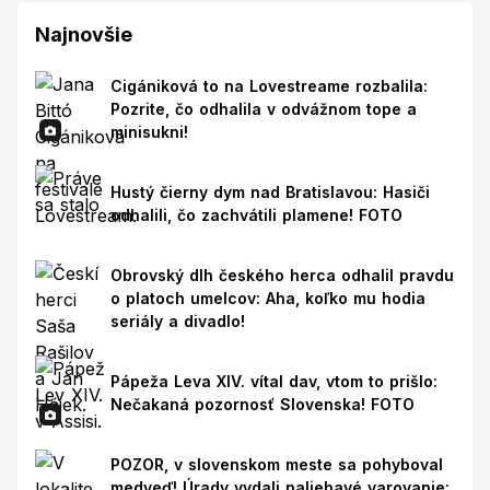
Najnovšie
Cigániková to na Lovestreame rozbalila:
Pozrite, čo odhalila v odvážnom tope a
minisukni!
Hustý čierny dym nad Bratislavou: Hasiči
odhalili, čo zachvátili plamene! FOTO
Obrovský dlh českého herca odhalil pravdu
o platoch umelcov: Aha, koľko mu hodia
seriály a divadlo!
Pápeža Leva XIV. vítal dav, vtom to prišlo:
Nečakaná pozornosť Slovenska! FOTO
POZOR, v slovenskom meste sa pohyboval
medveď! Úrady vydali naliehavé varovanie: