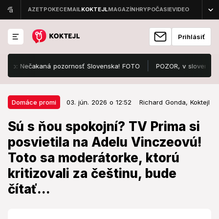
Prihlásiť
o: Nečakaná pozornosť Slovenska! FOTO
POZOR, v slovenskom meste 
03. jún. 2026 o 12:52
Domáce promi
Domáce promi
03. jún. 2026 o 12:52
Richard Gonda,
Koktejl
Sú s ňou spokojní? TV Prima si
Sú s ňou spokojní? TV Prima si
posvietila na Adelu Vinczeovú!
posvietila na Adelu Vinczeovú!
Toto sa moderátorke, ktorú
Toto sa moderátorke, ktorú
kritizovali za češtinu, bude čítať...
kritizovali za češtinu, bude
Čo si o nej myslia?
čítať...