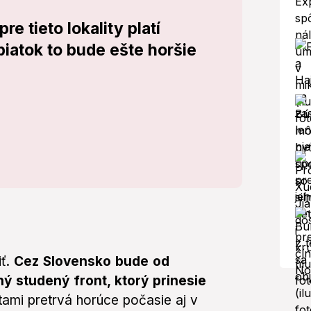
e tieto lokality platí
piatok to bude ešte horšie
iť.
Cez Slovensko bude od
 studený front, ktorý prinesie
ami pretrvá horúce počasie aj v