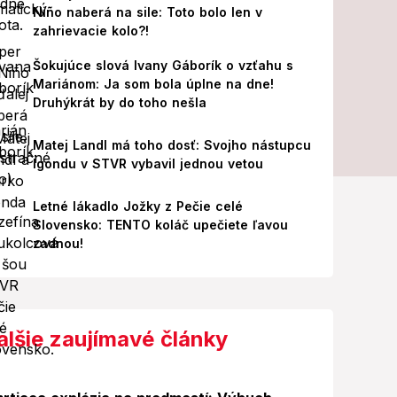
Niño naberá na sile: Toto bolo len v
zahrievacie kolo?!
Šokujúce slová Ivany Gáborík o vzťahu s
Mariánom: Ja som bola úplne na dne!
Druhýkrát by do toho nešla
Matej Landl má toho dosť: Svojho nástupcu
Igondu v STVR vybavil jednou vetou
Letné lákadlo Jožky z Pečie celé
Slovensko: TENTO koláč upečiete ľavou
zadnou!
alšie zaujímavé články