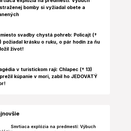
rtiaca explózia na predmestí: Výbuch
straženej bomby si vyžiadal obete a
anených
miesto svadby chystá pohreb: Policajt (†
) požiadal krásku o ruku, o pár hodín za ňu
ložil život!
agédia v turistickom raji: Chlapec († 13)
prežil kúpanie v mori, zabil ho JEDOVATÝ
or!
jnovšie
Smrtiaca explózia na predmestí: Výbuch