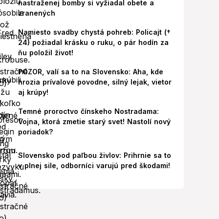
nastraženej bomby si vyžiadal obete a
zranených
Namiesto svadby chystá pohreb: Policajt (†
24) požiadal krásku o ruku, o pár hodín za
ňu položil život!
POZOR, valí sa to na Slovensko: Aha, kde
hrozia prívalové povodne, silný lejak, vietor
aj krúpy!
Temné proroctvo čínskeho Nostradama:
Vojna, ktorá zmetie starý svet! Nastolí nový
poriadok?
Slovensko pod paľbou živlov: Prihrnie sa to
v plnej sile, odborníci varujú pred škodami!