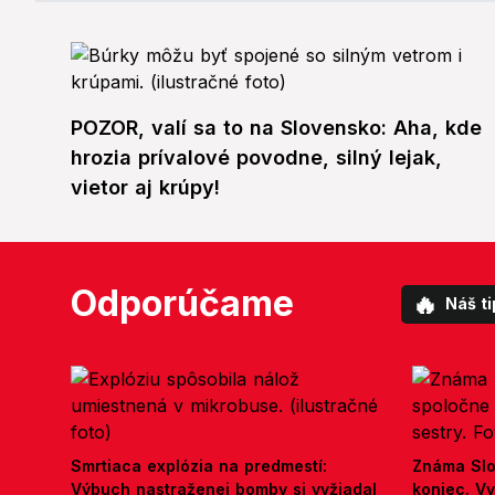
POZOR, valí sa to na Slovensko: Aha, kde
hrozia prívalové povodne, silný lejak,
vietor aj krúpy!
Odporúčame
🔥
Náš ti
Smrtiaca explózia na predmestí:
Známa Slo
Výbuch nastraženej bomby si vyžiadal
koniec. V