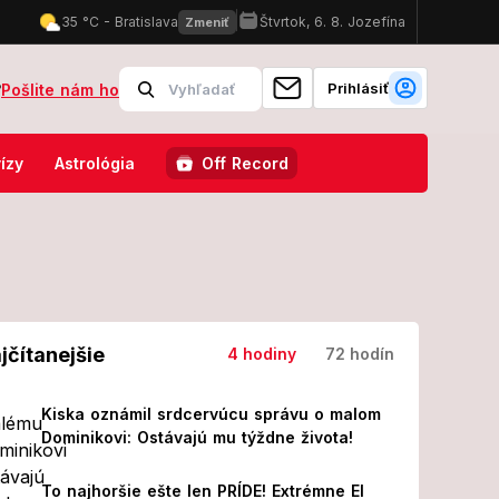
Prihlásiť
?
Pošlite nám ho
) požiadal krásku o ruku, o pár hodín za ňu položil život!
POZOR, v
ízy
Astrológia
Off Record
jčítanejšie
4 hodiny
72 hodín
Kiska oznámil srdcervúcu správu o malom
Dominikovi: Ostávajú mu týždne života!
To najhoršie ešte len PRÍDE! Extrémne El