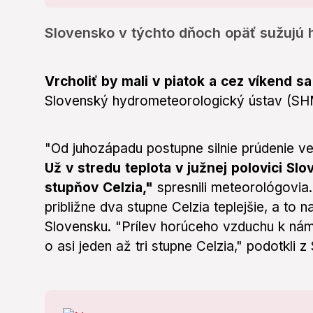
Slovensko v týchto dňoch opäť sužujú 
Vrcholiť by mali v piatok a cez víkend 
Slovenský hydrometeorologický ústav (SHMÚ
"Od juhozápadu postupne silnie prúdenie ve
Už v stredu teplota v južnej polovici Sl
stupňov Celzia,"
spresnili meteorológovia
približne dva stupne Celzia teplejšie, a t
Slovensku. "Prílev horúceho vzduchu k nám 
o asi jeden až tri stupne Celzia," podotkli 