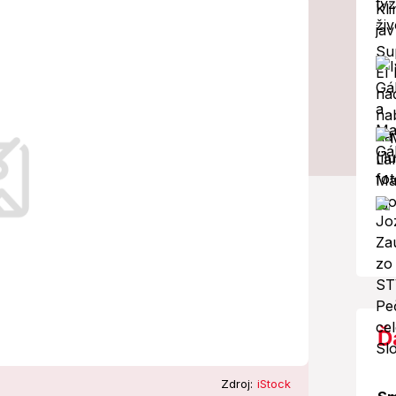
na príde už v
žujú horúčavy. Nepotrvajú však dlho.
Ď
Zdroj:
iStock