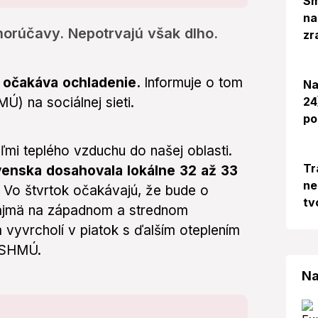
Sm
na
horúčavy. Nepotrvajú však dlho.
zr
sa očakáva ochladenie.
Informuje o tom
Na
24
) na sociálnej sieti.
po
ľmi teplého vzduchu do našej oblasti.
Tr
ovenska dosahovala lokálne 32 až 33
ne
. Vo štvrtok očakávajú, že bude o
tv
o najmä na západnom a strednom
vyvrcholí v piatok s ďalším oteplením
z SHMÚ.
Na