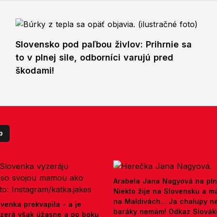
Slovensko pod paľbou živlov: Prihrnie sa
to v plnej sile, odborníci varujú pred
škodami!
p
Arabela Jana Nagyová na pln
Niekto žije na Slovensku a m
na Maldivách... Ja chalupy 
venka prekvapila - a je
baráky nemám! Odkaz Slová
yzerá však úžasne a po boku