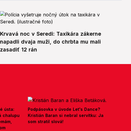
Krvavá noc v Seredi: Taxikára zákerne
napadli dvaja muži, do chrbta mu mali
zasadiť 12 rán
é ústa:
Podpásovka v úvode Let's Dance?
á chalupu
Kristián Baran si nebral servítku: Ja
nemám,
som stratil slová!
kom