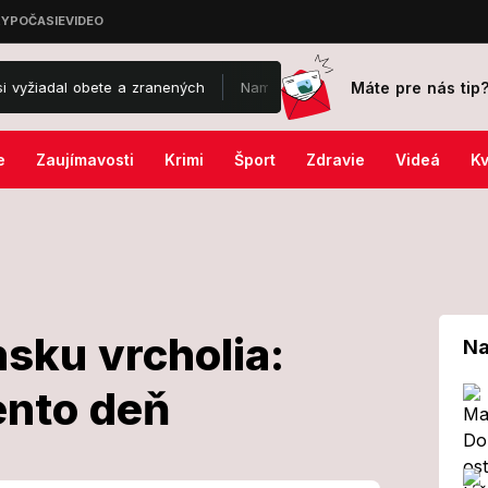
Máte pre nás tip
l obete a zranených
Namiesto svadby chystá pohreb: Policajt († 24
e
Zaujímavosti
Krimi
Šport
Zdravie
Videá
Kv
sku vrcholia:
Na
ento deň
Slovensku