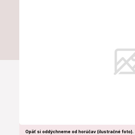
vrcholia: Zme
tento deň
Slovensko v týchto dňoch opäť su
Opäť si oddýchneme od horúčav (ilustračné foto).