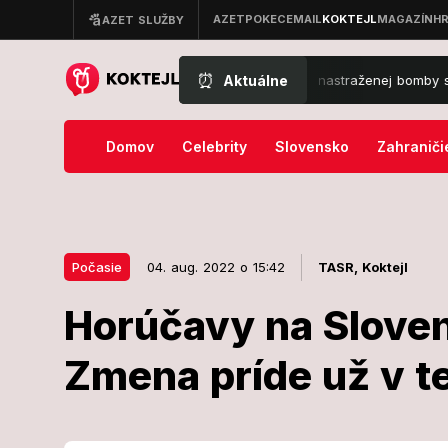
⏰
Aktuálne
mrtiaca explózia na predmestí: Výbuch nastraženej bomby si vyžiada
Domov
Celebrity
Slovensko
Zahraniči
Počasie
04. aug. 2022 o 15:42
TASR,
Koktejl
Horúčavy na Sloven
04. aug. 2022 o 15:42
Počasie
Zmena príde už v t
Horúčavy na 