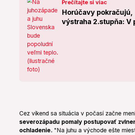
Prečítajte si viac
Horúčavy pokračujú, pr
výstraha 2.stupňa: V 
Cez víkend sa situácia v počasí začne men
severozápadu pomaly postupovať zvlnený
ochladenie.
"Na juhu a východe ešte miest