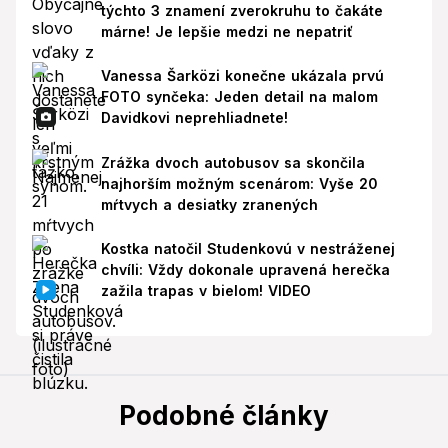
týchto 3 znamení zverokruhu to čakáte
márne! Je lepšie medzi ne nepatriť
Vanessa Šarközi konečne ukázala prvú
FOTO synčeka: Jeden detail na malom
Davidkovi neprehliadnete!
Zrážka dvoch autobusov sa skončila
najhorším možným scenárom: Vyše 20
mŕtvych a desiatky zranených
Kostka natočil Studenkovú v nestráženej
chvíli: Vždy dokonale upravená herečka
zažila trapas v bielom! VIDEO
Podobné články