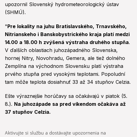
upozornil Slovenský hydrometeorologický ústav
(SHMÚ).
"
Pre lokality na juhu Bratislavského, Trnavského,
Nitrianskeho i Banskobystrického kraja platí medzi
14.00 a 18.00 h zvýšená výstraha druhého stupňa
.
V ďalších oblastiach juhozápadného Slovenska,
hornej Nitry, Novohradu, Gemera, ale tiež dolného
Zemplína na východnom Slovensku platí výstraha
prvého stupňa pred vysokými teplotami. Popoludní
tam môže teplota dosiahnuť 33 až 34 stupňov Celzia.
Ešte výraznejšie horúčavy sa očakávajú v piatok (5.
8.).
Na juhozápade sa pred víkendom očakáva až
37 stupňov Celzia.
Aktivujte si službu a dostávajte upozornenia na