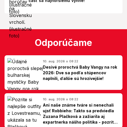
časť sa najhoršiemu vyhne!
Odporúčame
10. aug. 2026 o 08:22
Desivé proroctvá Baby Vangy na rok
2026: Dve sa podľa stúpencov
naplnili, ďalšie sú hrozivejšie!
10. aug. 2026 o 08:22
Ani naše známe tváre si nenechali
ujsť Robbieho: Takto sa predviedla
Zuzana Plačková a zažiarila aj
expartnerka nášho politika - pozrite