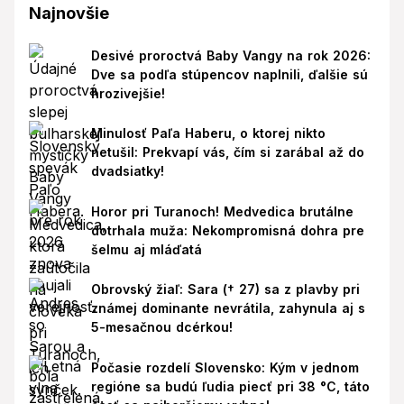
Najnovšie
Desivé proroctvá Baby Vangy na rok 2026:
Dve sa podľa stúpencov naplnili, ďalšie sú
hrozivejšie!
Minulosť Paľa Haberu, o ktorej nikto
netušil: Prekvapí vás, čím si zarábal až do
dvadsiatky!
Horor pri Turanoch! Medvedica brutálne
dotrhala muža: Nekompromisná dohra pre
šelmu aj mláďatá
Obrovský žiaľ: Sara († 27) sa z plavby pri
známej dominante nevrátila, zahynula aj s
5-mesačnou dcérkou!
Počasie rozdelí Slovensko: Kým v jednom
regióne sa budú ľudia piecť pri 38 °C, táto