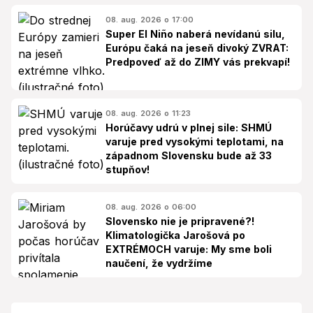
08. aug. 2026 o 17:00
Super El Niño naberá nevídanú silu,
Európu čaká na jeseň divoký ZVRAT:
Predpoveď až do ZIMY vás prekvapí!
08. aug. 2026 o 11:23
Horúčavy udrú v plnej sile: SHMÚ
varuje pred vysokými teplotami, na
západnom Slovensku bude až 33
stupňov!
08. aug. 2026 o 06:00
Slovensko nie je pripravené?!
Klimatologička Jarošová po
EXTRÉMOCH varuje: My sme boli
naučení, že vydržíme