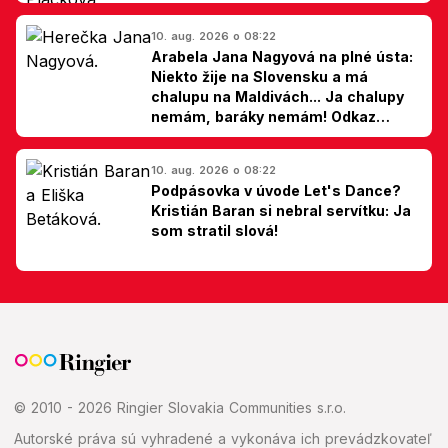
si TOP outfity z Lovestreamu
10. aug. 2026 o 08:22
Arabela Jana Nagyová na plné ústa:
Niekto žije na Slovensku a má
chalupu na Maldivách... Ja chalupy
nemám, baráky nemám! Odkaz
Slovákom
10. aug. 2026 o 08:22
Podpásovka v úvode Let's Dance?
Kristián Baran si nebral servítku: Ja
som stratil slová!
© 2010 - 2026 Ringier Slovakia Communities s.r.o.
Autorské práva sú vyhradené a vykonáva ich prevádzkovateľ