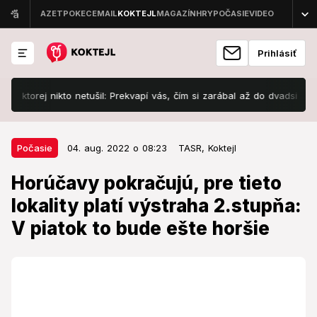
Prihlásiť
torej nikto netušil: Prekvapí vás, čím si zarábal až do dvadsiatky!
04. aug. 2022 o 08:23
Počasie
Počasie
04. aug. 2022 o 08:23
TASR,
Koktejl
Horúčavy pokračujú, pre tieto
Horúčavy pokračujú, pre tieto
lokality platí výstraha 2.stupňa: V
lokality platí výstraha 2.stupňa:
piatok to bude ešte horšie
V piatok to bude ešte horšie
Zapotíme sa. Vo štvrtok popoludní má byť na
juhozápade i v južných okresoch stredného a
východného Slovenska veľmi teplo.