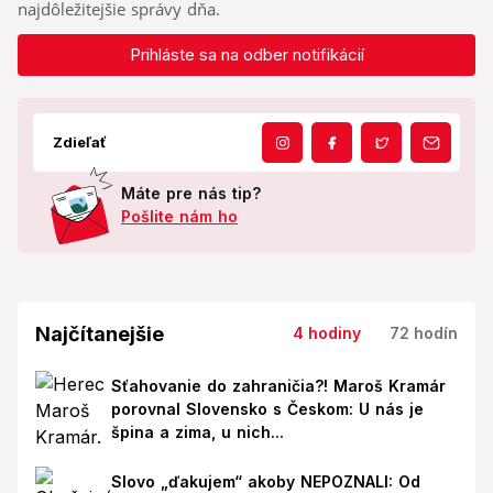
najdôležitejšie správy dňa.
Prihláste sa na odber notifikácií
Zdieľať
Máte pre nás tip?
Pošlite nám ho
Najčítanejšie
4 hodiny
72 hodín
Sťahovanie do zahraničia?! Maroš Kramár
porovnal Slovensko s Českom: U nás je
špina a zima, u nich...
Slovo „ďakujem“ akoby NEPOZNALI: Od