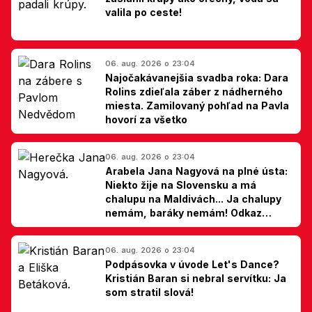
valila po ceste!
06. aug. 2026 o 23:04
Najočakávanejšia svadba roka: Dara
Rolins zdieľala záber z nádherného
miesta. Zamilovaný pohľad na Pavla
hovorí za všetko
06. aug. 2026 o 23:04
Arabela Jana Nagyová na plné ústa:
Niekto žije na Slovensku a má
chalupu na Maldivách... Ja chalupy
nemám, baráky nemám! Odkaz
Slovákom
06. aug. 2026 o 23:04
Podpásovka v úvode Let's Dance?
Kristián Baran si nebral servítku: Ja
som stratil slová!