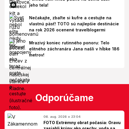
jeho tela!
Nečakajte, zbaľte si kufre a cestujte na
vlastnú päsť! TOTO sú najlepšie destinácie
na rok 2026 ocenené travelblogermi
Mrazivý koniec rutinného ponoru: Telo
elitného záchranára Jana našli v hĺbke 186
metrov!
Odporúčame
06. aug. 2026 o 23:04
FOTO Extrémny obrat počasia: Oravu
zasiahli krúpy ako orechy, voda sa