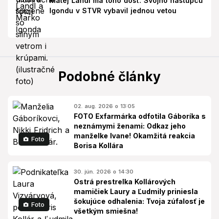
Matej Landl má toho dosť: Svojho nástupcu
Igondu v STVR vybavil jednou vetou
Podobné články
02. aug. 2026 o 13:05
FOTO Exfarmárka odfotila Gáboríka s
neznámymi ženami: Odkaz jeho
manželke Ivane! Okamžitá reakcia
Foto
Borisa Kollára
30. jún. 2026 o 14:30
Ostrá prestrelka Kollárových
mamičiek Laury a Ľudmily priniesla
šokujúce odhalenia: Tvoja zúfalosť je
Foto
všetkým smiešna!