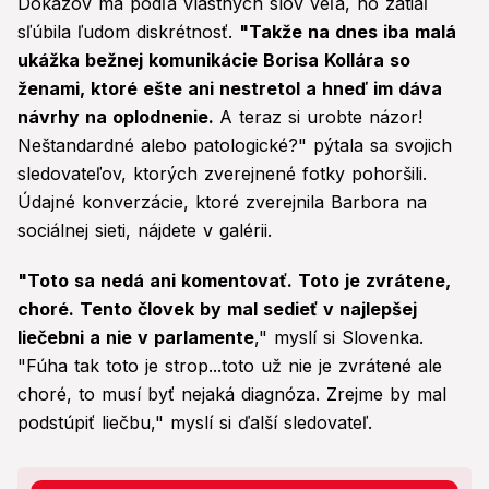
Dôkazov má podľa vlastných slov veľa, no zatiaľ
sľúbila ľudom diskrétnosť.
"Takže na dnes iba malá
ukážka bežnej komunikácie Borisa Kollára so
ženami, ktoré ešte ani nestretol a hneď im dáva
návrhy na oplodnenie.
A teraz si urobte názor!
Neštandardné alebo patologické?" pýtala sa svojich
sledovateľov, ktorých zverejnené fotky pohoršili.
Údajné konverzácie, ktoré zverejnila Barbora na
sociálnej sieti, nájdete v galérii.
"Toto sa nedá ani komentovať. Toto je zvrátene,
choré. Tento človek by mal sedieť v najlepšej
liečebni a nie v parlamente
," myslí si Slovenka.
"Fúha tak toto je strop...toto už nie je zvrátené ale
choré, to musí byť nejaká diagnóza. Zrejme by mal
podstúpiť liečbu," myslí si ďalší sledovateľ.