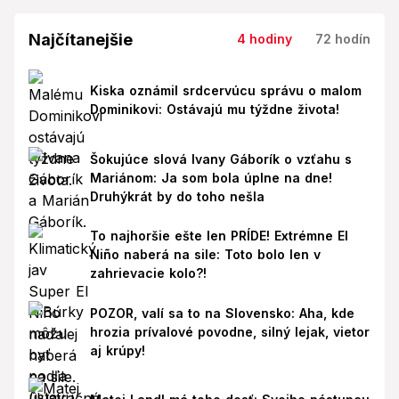
Najčítanejšie
4 hodiny
72 hodín
Kiska oznámil srdcervúcu správu o malom
Dominikovi: Ostávajú mu týždne života!
Šokujúce slová Ivany Gáborík o vzťahu s
Mariánom: Ja som bola úplne na dne!
Druhýkrát by do toho nešla
To najhoršie ešte len PRÍDE! Extrémne El
Niño naberá na sile: Toto bolo len v
zahrievacie kolo?!
POZOR, valí sa to na Slovensko: Aha, kde
hrozia prívalové povodne, silný lejak, vietor
aj krúpy!