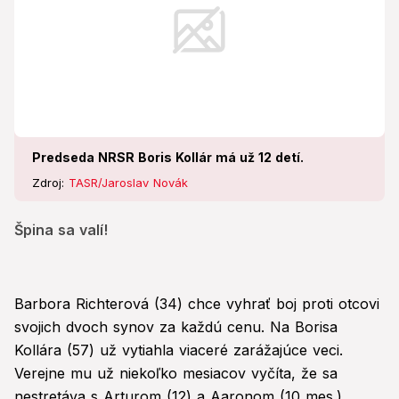
Predseda NRSR Boris Kollár má už 12 detí.
Zdroj:
TASR/Jaroslav Novák
Špina sa valí!
Barbora Richterová (34) chce vyhrať boj proti otcovi
svojich dvoch synov za každú cenu. Na Borisa
Kollára (57) už vytiahla viaceré zarážajúce veci.
Verejne mu už niekoľko mesiacov vyčíta, že sa
nestretáva s Arturom (12) a Aaronom (10 mes.).