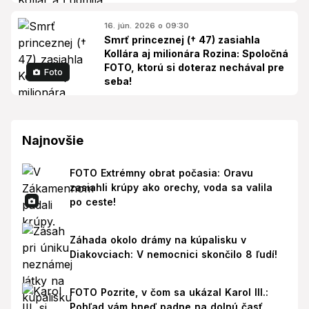
16. jún. 2026 o 09:30
Smrť princeznej († 47) zasiahla
Kollára aj milionára Rozina: Spoločná
FOTO, ktorú si doteraz nechával pre
Foto
seba!
Najnovšie
FOTO Extrémny obrat počasia: Oravu
zasiahli krúpy ako orechy, voda sa valila
po ceste!
Záhada okolo drámy na kúpalisku v
Diakovciach: V nemocnici skončilo 8 ľudí!
FOTO Pozrite, v čom sa ukázal Karol III.:
Pohľad vám hneď padne na dolnú časť