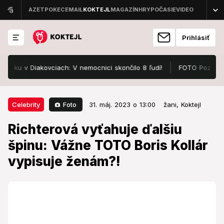
Prihlásiť
v Diakovciach: V nemocnici skončilo 8 ľudí!
FOTO Pozrite, v čom 
31. máj. 2023 o 13:00
Celebrity
Foto
Celebrity
31. máj. 2023 o 13:00
žani,
Koktejl
Richterová vyťahuje ďalšiu špinu:
Richterová vyťahuje ďalšiu
Vážne TOTO Boris Kollár vypisuje
špinu: Vážne TOTO Boris Kollár
ženám?!
vypisuje ženám?!
Špina sa valí!