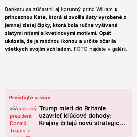
Banketu sa zúčastnil aj korunný princ William
s
princeznou Kate, ktorá si zvolila šaty vyrobené z
jemnej zlatej čipky, ktorá bola ručne vyšívaná
zlatými niťami a kvetinovými motívmi. Opäť
ukázala, že je módnou ikonou a určite očarila
všetkých svojím vzhľadom.
FOTO nájdete v galérii.
Prečítajte si viac
Trump mieri do Británie
uzavrieť kľúčové dohody:
Krajiny črtajú novú strategickú
spoluprácu