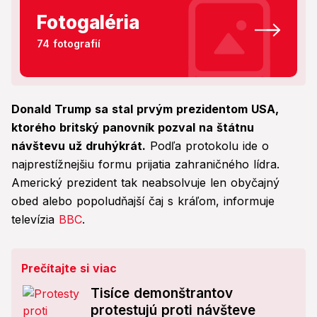
Fotogaléria
74 fotografií
Donald Trump sa stal prvým prezidentom USA,
ktorého britský panovník pozval na štátnu
návštevu už druhýkrát.
Podľa protokolu ide o
najprestížnejšiu formu prijatia zahraničného lídra.
Americký prezident tak neabsolvuje len obyčajný
obed alebo popoludňajší čaj s kráľom, informuje
televízia
BBC
.
Prečítajte si viac
Tisíce demonštrantov
protestujú proti návšteve