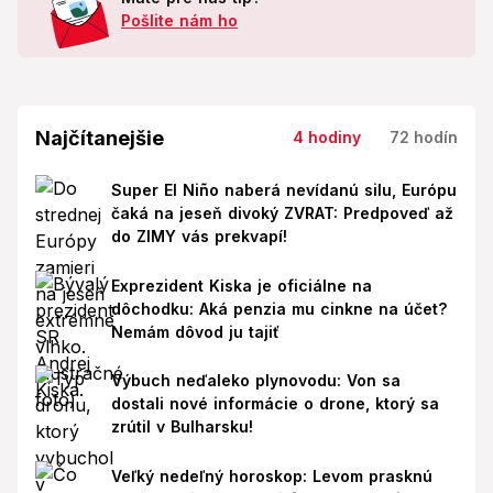
Pošlite nám ho
Najčítanejšie
4 hodiny
72 hodín
Super El Niño naberá nevídanú silu, Európu
čaká na jeseň divoký ZVRAT: Predpoveď až
do ZIMY vás prekvapí!
Exprezident Kiska je oficiálne na
dôchodku: Aká penzia mu cinkne na účet?
Nemám dôvod ju tajiť
Výbuch neďaleko plynovodu: Von sa
dostali nové informácie o drone, ktorý sa
zrútil v Bulharsku!
Veľký nedeľný horoskop: Levom prasknú