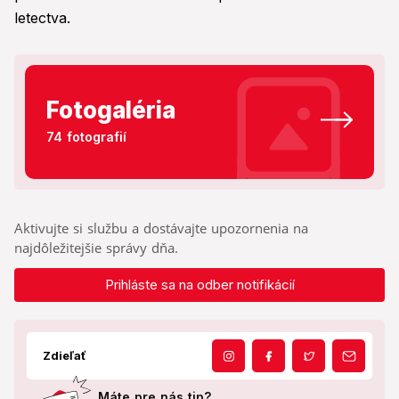
letectva.
Fotogaléria
74 fotografií
Aktivujte si službu a dostávajte upozornenia na
najdôležitejšie správy dňa.
Prihláste sa na odber notifikácií
Zdieľať
Máte pre nás tip?