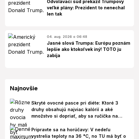
Odvolávací súd prekazil Trumpovy
veľké plány: Prezident to nenechal
len tak
04. aug. 2026 o 06:48
Jasné slová Trumpa: Európu poznám
lepšie ako ktokoľvek iný! TOTO ju
zabíja
Najnovšie
Skryté ovocné pasce pri diéte: Ktoré 3
druhy obsahujú najviac kalórií a aké
množstvo si dopriať, aby sa ručička na
váhe nepohla nahor?
Pripravte sa na horúčavy: V nedeľu
vystrelia teploty na 36 °C, no TU má byť o