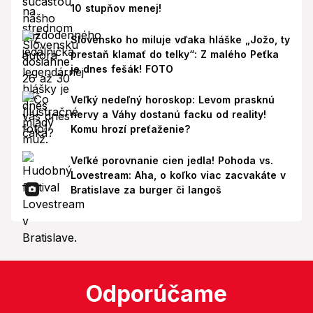
10 stupňov menej!
Slovensko ho miluje vďaka hláške „Jožo, ty
prestaň klamať do telky“: Z malého Peťka
je dnes fešák! FOTO
Veľký nedeľný horoskop: Levom prasknú
nervy a Váhy dostanú facku od reality!
Komu hrozí preťaženie?
Veľké porovnanie cien jedla! Pohoda vs.
Lovestream: Aha, o koľko viac zacvakáte v
Bratislave za burger či langoš
Odporúčame