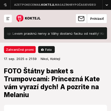
Prihlásiť
 Levom prasknú nervy a Váhy dostanú facku od reality! Komu hrozí p
Foto
Zahraničné promi
17. sep. 2025 o 21:59
Zahraničné promi
17. sep. 2025 o 21:59
FOTO Štátny banket s
Nikol,
Koktejl
Trumpovcami: Princezná Kate
FOTO Štátny banket s
vám vyrazí dych! A pozrite na
Trumpovcami: Princezná Kate
Melaniu
vám vyrazí dych! A pozrite na
Melaniu
Nespustíte z nich oči.