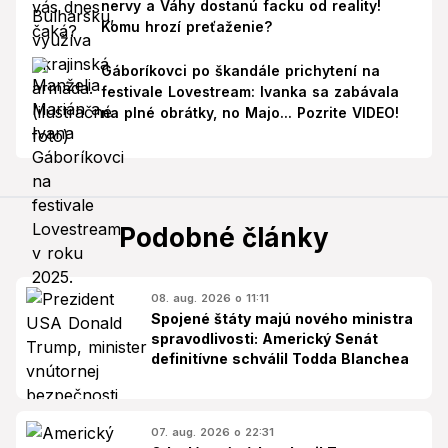
nervy a Váhy dostanú facku od reality!
Komu hrozí preťaženie?
Gáboríkovci po škandále prichytení na
festivale Lovestream: Ivanka sa zabávala
na plné obrátky, no Majo... Pozrite VIDEO!
Podobné články
08. aug. 2026 o 11:11
Spojené štáty majú nového ministra
spravodlivosti: Americký Senát
definitívne schválil Todda Blanchea
07. aug. 2026 o 22:31