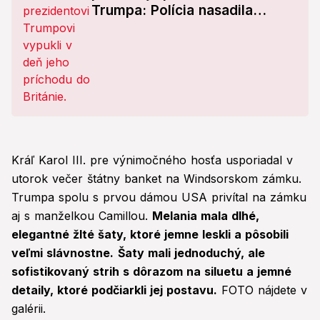
Trumpa: Polícia nasadila
stovky jednotiek
Kráľ Karol III. pre výnimočného hosťa usporiadal v
utorok večer štátny banket na Windsorskom zámku.
Trumpa spolu s prvou dámou USA privítal na zámku
aj s manželkou Camillou.
Melania mala dlhé,
elegantné žlté šaty, ktoré jemne leskli a pôsobili
veľmi slávnostne.
Šaty mali jednoduchý, ale
sofistikovaný strih s dôrazom na siluetu a jemné
detaily, ktoré podčiarkli jej postavu.
FOTO nájdete v
galérii.