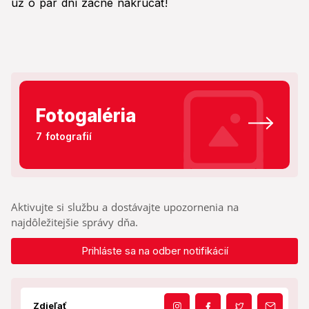
už o pár dní začne nakrúcať!
Fotogaléria
7 fotografií
Aktivujte si službu a dostávajte upozornenia na
najdôležitejšie správy dňa.
Prihláste sa na odber notifikácií
Zdieľať