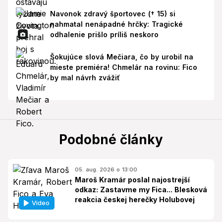
Navonok zdravý športovec († 15) si
nahmatal nenápadné hrčky: Tragické
odhalenie prišlo príliš neskoro
Šokujúce slová Mečiara, čo by urobil na
mieste premiéra! Chmelár na rovinu: Fico
by mal návrh zvážiť
Podobné články
05. aug. 2026 o 13:00
Maroš Kramár poslal najostrejší
odkaz: Zastavme my Fica... Blesková
reakcia českej herečky Holubovej
Video