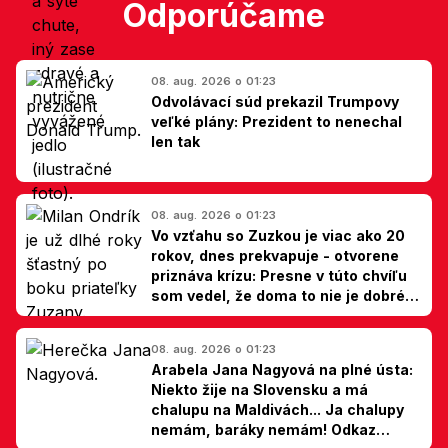
Odporúčame
08. aug. 2026 o 01:23
Odvolávací súd prekazil Trumpovy
veľké plány: Prezident to nenechal
len tak
08. aug. 2026 o 01:23
Vo vzťahu so Zuzkou je viac ako 20
rokov, dnes prekvapuje - otvorene
priznáva krízu: Presne v túto chvíľu
som vedel, že doma to nie je dobré,
hovorí Milan Ondrík
08. aug. 2026 o 01:23
Arabela Jana Nagyová na plné ústa:
Niekto žije na Slovensku a má
chalupu na Maldivách... Ja chalupy
nemám, baráky nemám! Odkaz