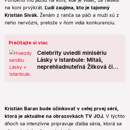
Ponúknu mu jazdu na koni, kde je vidieť, že nesedí
na koni prvýkrát.
Ľudí zaujíma, kto je tajomný
Kristián Sivák.
Ženám z ranča sa páči a muži sú z
neho nervózni, pretože v ňom vidia konkurenciu.
Prečítajte si viac
Celebrity uviedli minisériu
Lásky v Istanbule: Mitaš,
neprehliadnuteľná Žilková či
zmenený Kramár!
Kristián Baran bude účinkovať v celej prvej sérii,
ktorá je aktuálne na obrazovkách TV JOJ.
V týchto
dňoch sa intenzívne pripravuje ďalšia séria, ktorá sa