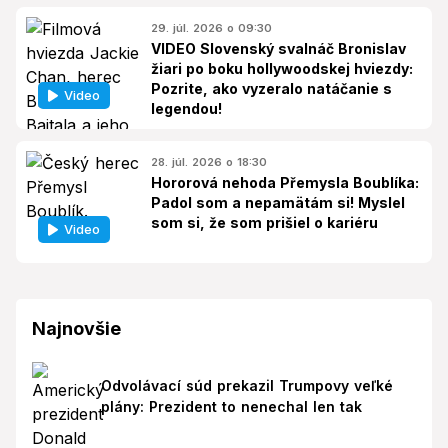
29. júl. 2026 o 09:30
VIDEO Slovenský svalnáč Bronislav
žiari po boku hollywoodskej hviezdy:
Pozrite, ako vyzeralo natáčanie s
Video
legendou!
28. júl. 2026 o 18:30
Hororová nehoda Přemysla Boublíka:
Padol som a nepamätám si! Myslel
som si, že som prišiel o kariéru
Video
Najnovšie
Odvolávací súd prekazil Trumpovy veľké
plány: Prezident to nenechal len tak