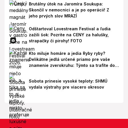
Brutálny útok na Jaromíra Soukupa:
Skončil v nemocnici a je po operácii! Z
jeho prvých slov MRAZÍ
Odštartoval Lovestream Festival a ľudia
zažili šok: Pozrite na CENY za halušky,
strapačky či pirohy! FOTO
Kto miluje homáre a jedia Ryby ryby?
Delikátne jedlá určené priamo pre vaše
znamenie zverokruhu: Týmto sa trafíte do
ich chutí!
Sobota prinesie vysoké teploty: SHMÚ
vydala výstrahy pre viacero okresov