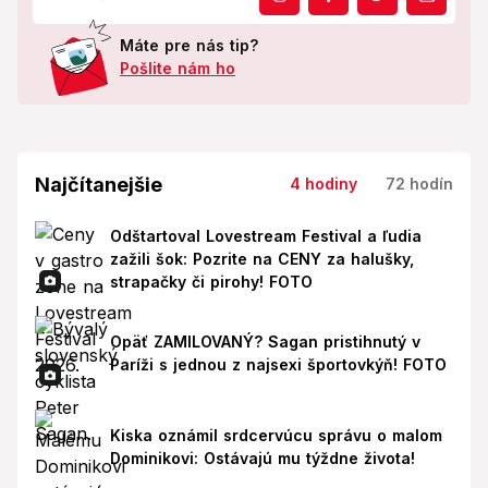
Máte pre nás tip?
Pošlite nám ho
Najčítanejšie
4 hodiny
72 hodín
Odštartoval Lovestream Festival a ľudia
zažili šok: Pozrite na CENY za halušky,
strapačky či pirohy! FOTO
Opäť ZAMILOVANÝ? Sagan pristihnutý v
Paríži s jednou z najsexi športovkýň! FOTO
Kiska oznámil srdcervúcu správu o malom
Dominikovi: Ostávajú mu týždne života!