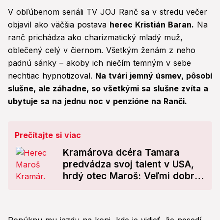
V obľúbenom seriáli TV JOJ Ranč sa v stredu večer
objavil ako väčšia postava
herec Kristián Baran.
Na
ranč prichádza ako charizmatický mladý muž,
oblečený celý v čiernom. Všetkým ženám z neho
padnú sánky – akoby ich niečím temným v sebe
nechtiac hypnotizoval.
Na tvári jemný úsmev, pôsobí
slušne, ale záhadne, so všetkými sa slušne zvíta a
ubytuje sa na jednu noc v penzióne na Ranči.
Prečítajte si viac
Kramárova dcéra Tamara
predvádza svoj talent v USA,
hrdý otec Maroš: Veľmi dobrá
a drahá škola!